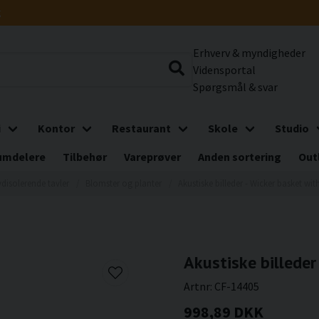
g
Erhverv & myndigheder
Vidensportal
Spørgsmål & svar
i
Kontor
Restaurant
Skole
Studio
umdelere
Tilbehør
Vareprøver
Anden sortering
Out
ydisolerende tavler
Blomster og planter
Akustiske billeder - Wicker basket wit
Akustiske billeder
Artnr:
CF-14405
998,89 DKK