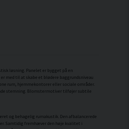
stisk løsning. Panelet er bygget på en
 er med til at skabe et blødere baggrundsniveau
 åbne rum, hjemmekontorer eller sociale områder.
de stemning. Blomstermotiver tilføjer subtile
leret og behagelig rumakustik. Den afbalancerede
er. Samtidig fremhæver den høje kvalitet i