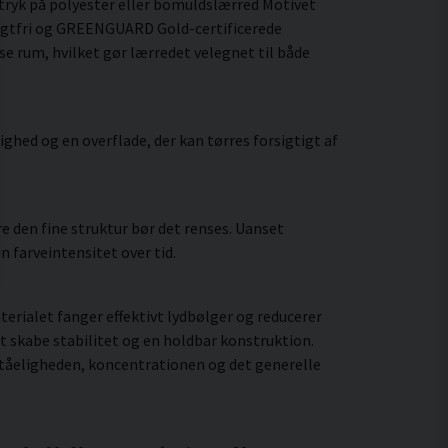
tryk på polyester eller bomuldslærred Motivet
lugtfri og GREENGUARD Gold-certificerede
yse rum, hvilket gør lærredet velegnet til både
hed og en overflade, der kan tørres forsigtigt af
 den fine struktur bør det renses. Uanset
 farveintensitet over tid.
rialet fanger effektivt lydbølger og reducerer
t skabe stabilitet og en holdbar konstruktion.
ståeligheden, koncentrationen og det generelle