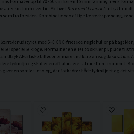
amme. Formater op til 70×50 cm har en 15 mm ramme, mens forma
evarer sin form over tid. Motivet
Kurv med lavendel
er trykt rundt
den som fra forsiden. Kombinationen af lige lærredsspænding, rene 
ærreder udstyret med 6–8 CNC-fræsede nøglehuller på bagsiden, a
er specielle kroge. Normalt er en eller to skruer pr. plade tilstræ
dsindtryk Akustiske billeder er mere end bare en vægdekoration. Ak
ødere lydmiljø og skaber en afbalanceret atmosfære i rummet. Kom
ver en samlet løsning, der forbedrer både lydmiljøet og det visu