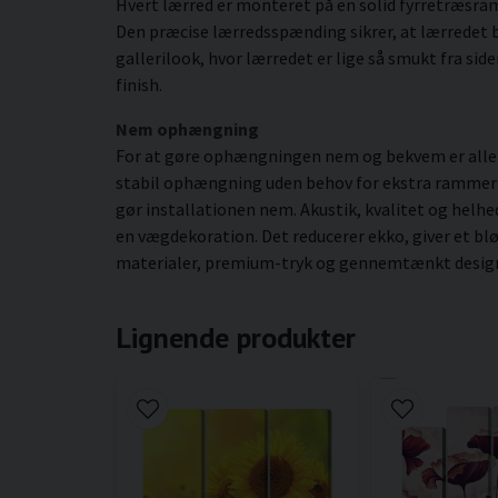
Hvert lærred er monteret på en solid fyrretræsr
Den præcise lærredsspænding sikrer, at lærredet b
gallerilook, hvor lærredet er lige så smukt fra si
finish.
Nem ophængning
For at gøre ophængningen nem og bekvem er alle l
stabil ophængning uden behov for ekstra rammer ell
gør installationen nem. Akustik, kvalitet og helhe
en vægdekoration. Det reducerer ekko, giver et bl
materialer, premium-tryk og gennemtænkt design gi
Lignende produkter