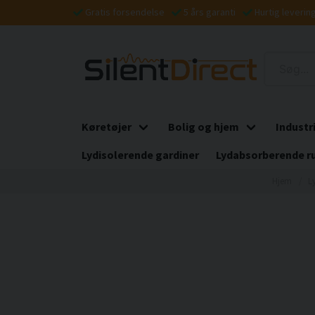
Gratis forsendelse
5 års garanti
Hurtig leverin
Køretøjer
Bolig og hjem
Industr
Lydisolerende gardiner
Lydabsorberende r
Hjem
L