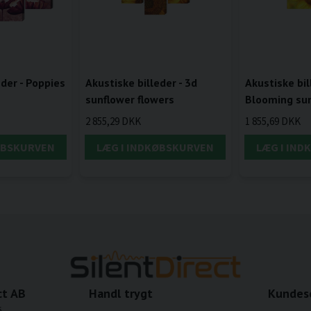
eder - Poppies
Akustiske billeder - 3d
Akustiske bil
sunflower flowers
Blooming sun
2 855,29 DKK
1 855,69 DKK
ØBSKURVEN
LÆG I INDKØBSKURVEN
LÆG I IN
ct AB
Handl trygt
Kundes
6