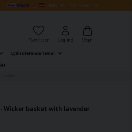
Lydisolerende tavler
let
h lavender
 - Wicker basket with lavender