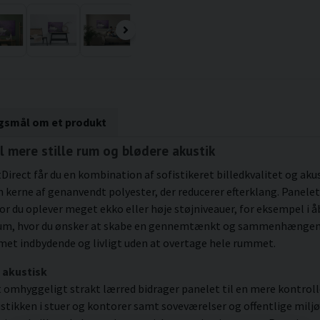
rgsmål om et produkt
l mere stille rum og blødere akustik
tDirect får du en kombination af sofistikeret billedkvalitet og aku
erne af genanvendt polyester, der reducerer efterklang. Panelet
vor du oplever meget ekko eller høje støjniveauer, for eksempel i
il rum, hvor du ønsker at skabe en gennemtænkt og sammenhængen
met indbydende og livligt uden at overtage hele rummet.
 akustisk
omhyggeligt strakt lærred bidrager panelet til en mere kontrol
tikken i stuer og kontorer samt soveværelser og offentlige miljø