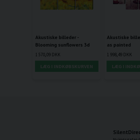
Akustiske billeder -
Akustiske bill
Blooming sunflowers 3d
as painted
1 570,09 DKK
1 998,49 DKK
LÆG I INDKØBSKURVEN
LÆG I INDK
SilentDire
Nyängsgatan 