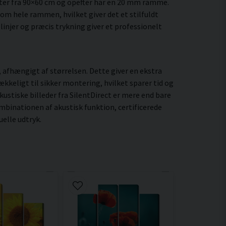
ter fra 90×60 cm og opefter har en 20 mm ramme.
 om hele rammen, hvilket giver det et stilfuldt
linjer og præcis trykning giver et professionelt
fhængigt af størrelsen. Dette giver en ekstra
kkeligt til sikker montering, hvilket sparer tid og
ustiske billeder fra SilentDirect er mere end bare
binationen af akustisk funktion, certificerede
elle udtryk.