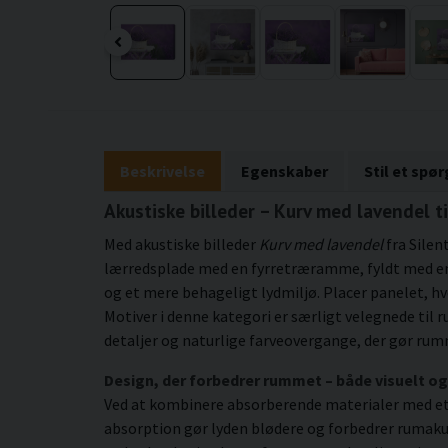
Beskrivelse
Egenskaber
Stil et spø
Akustiske billeder – Kurv med lavendel ti
Med akustiske billeder
Kurv med lavendel
fra Silen
lærredsplade med en fyrretræramme, fyldt med en k
og et mere behageligt lydmiljø. Placer panelet, h
Motiver i denne kategori er særligt velegnede t
detaljer og naturlige farveovergange, der gør rum
Design, der forbedrer rummet – både visuelt og
Ved at kombinere absorberende materialer med et 
absorption gør lyden blødere og forbedrer rumakus