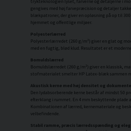
trykteknologien lyset, farverne og detaljerne i 
gengives med høj farvepræcision og detaljer takk
blækpatroner, der giver en opløsning på op til 300 
hjemmet og offentlige miljøer.
Polyesterlærred
Polyesterlærredet (260 g/m²) giver en glat og mod
med en fugtig, blød klud. Resultatet er et moderne,
Bomuldslærred
Bomuldslærredet (260 g/m²) giver en klassisk, mat
stofmaterialet smelter HP Latex-blæk sammen med s
Akustisk kerne med høj densitet og dokument
Den lydabsorberende kerne består af mindst 50 pr
efterklang i rummet. En 4 mm beskyttende plade af
Kombinationen af lærred, kernemateriale og besky
velbefindende.
Stabil ramme, præcis lærredsspænding og eleg