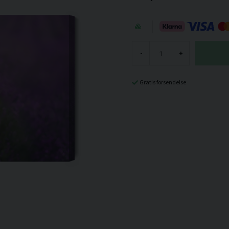
-
+
Gratis forsendelse