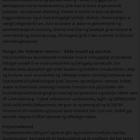
lærredsplade med en fyrretræramme, fyldt med en kerne af genanvendt
polyester, der reducerer efterklang. Panelet er med til at skabe et blødere
baggrundsniveau og et mere behageligt lydmiljø. Motiver i denne kategori er
særligt velegnede til rum, hvor du ønsker at skabe en gennemtænkt og
sammenhængende stemning. Motiver med biler og køretøjer giver rummet et
mere teknisk og dynamisk præg, der fungerer godt i f.eks. kontorer, hobbyrum
eller teenageværelser.
Design, der forbedrer rummet – både visuelt og akustisk
Ved at kombinere absorberende materialer med et omhyggeligt strakt lærred
bidrager panelet til en mere kontrolleret og behagelig rumakustik. Den
afbalancerede absorption gør lyden blødere og forbedrer rumakustikken i stuer
og kontorer samt soveværelser og offentlige miljøer. Samtidig fremhæver den
høje kvalitet af trykteknologien lyset, farverne og detaljerne i motivet, hvilket
skaber en harmonisk stemning i rummet. Premium-tryk på polyester eller
bomuldslærred Motivet gengives med høj farvepræcision og detaljer takket være
HP Latex-teknologi. Trykket udføres med vandbaserede, lugtfri og GREENGUARD
Gold-certificerede blækpatroner, der giver en opløsning på op til 300 DPI.
Farverne er UV-resistente og bevarer deres intensitet selv i lyse rum, hvilket gør
lærredet velegnet til både hjemmet og offentlige miljøer.
Polyesterlærred
Polyesterlærredet (260 g/m²) giver en glat og moderne overflade med høj
farvepræcision, fremragende UV-bestandighed og en overflade, der kan tørres