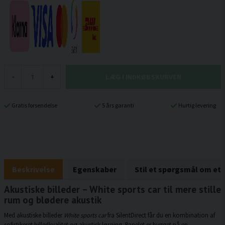
LÆG I INDKØBSKURVEN
-
+
Gratis forsendelse
5 års garanti
Hurtig levering
Beskrivelse
Egenskaber
Stil et spørgsmål om et
Akustiske billeder – White sports car til mere stille
rum og blødere akustik
Med akustiske billeder
White sports car
fra SilentDirect får du en kombination af
sofistikeret billedkvalitet og akustisk løsning. Panelet er bygget på en