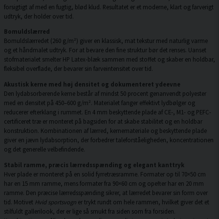
forsigtigt af med en fugtig, blød klud. Resultatet er et moderne, klart og farverigt
udtryk, der holder over tid.
Bomuldslærred
Bomuldslærredet (260 g/m²) giver en klassisk, mat tekstur med naturlig varme
og et håndmalet udtryk. For at bevare den fine struktur bør det renses. Uanset
stofmaterialet smelter HP Latex-blæk sammen med stoffet og skaber en holdbar,
fleksibel overflade, der bevarer sin farveintensitet over tid.
Akustisk kerne med høj densitet og dokumenteret ydeevne
Den lydabsorberende kerne består af mindst 50 procent genanvendt polyester
med en densitet på 450–600 g/m². Materialet fanger effektivt lydbølger og
reducerer efterklang i rummet. En 4 mm beskyttende plade af CE-, M1- og PEFC-
certificeret træ er monteret på bagsiden for at skabe stabilitet og en holdbar
konstruktion. Kombinationen af lærred, kernemateriale og beskyttende plade
giver en jævn lydabsorption, der forbedrer taleforståeligheden, koncentrationen
og det generelle velbefindende.
Stabil ramme, præcis lærredsspænding og elegant kanttryk
Hver plade er monteret på en solid fyrretræsramme. Formater op til 70×50 cm
har en 15 mm ramme, mens formater fra 90×60 cm og opefter har en 20 mm
ramme. Den præcise lærredsspænding sikrer, at lærredet bevarer sin form over
tid. Motivet
Hvid sportsvogn
er trykt rundt om hele rammen, hvilket giver det et
stilfuldt gallerilook, der er lige så smukt fra siden som fra forsiden.