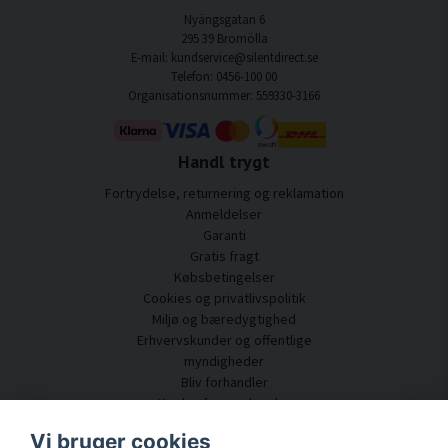
Nyängsgatan 6
295 39 Bromölla
E-mail: kundservice@silentdirect.se
Telefon: 0456-100 00
Organisationsnummer: 559330-3166
Handl trygt
Fortrydelse, returnering og reklamation
Anmeldelser
Garanti
Gratis fragt
Købsbetingelser
Cookies og privatlivspolitik
Miljø og bæredygtighed
Erhvervskunder og offentlige
myndigheder
Bliv forhandler
Nogle af vores kunder
Kundeservice
Vi bruger cookies