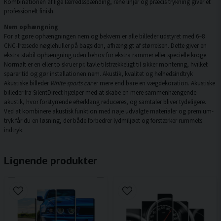
Kombinationen af lige lærredsspænding, rene linjer og præcis trykning giver et
professionelt finish.
Nem ophængning
For at gøre ophængningen nem og bekvem er alle billeder udstyret med 6–8
CNC-fræsede nøglehuller på bagsiden, afhængigt af størrelsen. Dette giver en
ekstra stabil ophængning uden behov for ekstra rammer eller specielle kroge.
Normalt er en eller to skruer pr. tavle tilstrækkeligt til sikker montering, hvilket
sparer tid og gør installationen nem. Akustik, kvalitet og helhedsindtryk
Akustiske billeder
White sports car
er mere end bare en vægdekoration. Akustiske
billeder fra SilentDirect hjælper med at skabe en mere sammenhængende
akustik, hvor forstyrrende efterklang reduceres, og samtaler bliver tydeligere.
Ved at kombinere akustisk funktion med nøje udvalgte materialer og premium-
tryk får du en løsning, der både forbedrer lydmiljøet og forstærker rummets
indtryk.
Lignende produkter