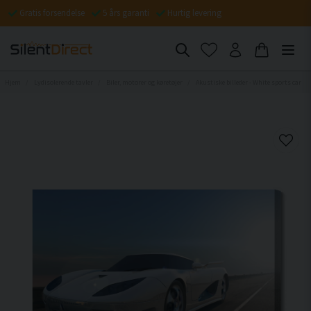
Gratis forsendelse
5 års garanti
Hurtig levering
Hjem
Lydisolerende tavler
Biler, motorer og køretøjer
Akustiske billeder - White sports car