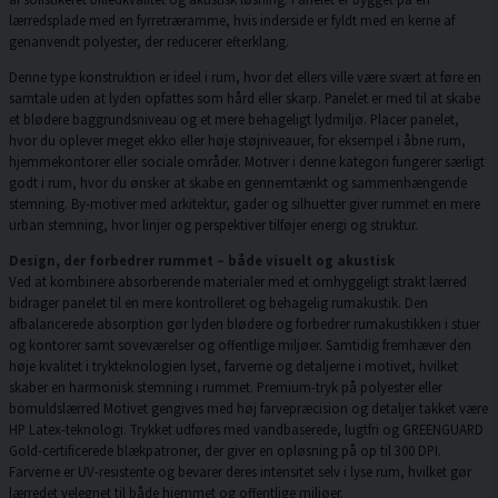
lærredsplade med en fyrretræramme, hvis inderside er fyldt med en kerne af
genanvendt polyester, der reducerer efterklang.
Denne type konstruktion er ideel i rum, hvor det ellers ville være svært at føre en
samtale uden at lyden opfattes som hård eller skarp. Panelet er med til at skabe
et blødere baggrundsniveau og et mere behageligt lydmiljø. Placer panelet,
hvor du oplever meget ekko eller høje støjniveauer, for eksempel i åbne rum,
hjemmekontorer eller sociale områder. Motiver i denne kategori fungerer særligt
godt i rum, hvor du ønsker at skabe en gennemtænkt og sammenhængende
stemning. By-motiver med arkitektur, gader og silhuetter giver rummet en mere
urban stemning, hvor linjer og perspektiver tilføjer energi og struktur.
Design, der forbedrer rummet – både visuelt og akustisk
Ved at kombinere absorberende materialer med et omhyggeligt strakt lærred
bidrager panelet til en mere kontrolleret og behagelig rumakustik. Den
afbalancerede absorption gør lyden blødere og forbedrer rumakustikken i stuer
og kontorer samt soveværelser og offentlige miljøer. Samtidig fremhæver den
høje kvalitet i trykteknologien lyset, farverne og detaljerne i motivet, hvilket
skaber en harmonisk stemning i rummet. Premium-tryk på polyester eller
bomuldslærred Motivet gengives med høj farvepræcision og detaljer takket være
HP Latex-teknologi. Trykket udføres med vandbaserede, lugtfri og GREENGUARD
Gold-certificerede blækpatroner, der giver en opløsning på op til 300 DPI.
Farverne er UV-resistente og bevarer deres intensitet selv i lyse rum, hvilket gør
lærredet velegnet til både hjemmet og offentlige miljøer.