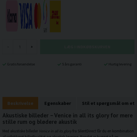
LÆG I INDKØBSKURVEN
-
+
Gratis forsendelse
5 års garanti
Hurtig levering
Beskrivelse
Egenskaber
Stil et spørgsmål om et
Akustiske billeder – Venice in all its glory for mere
stille rum og blødere akustik
Med akustiske billeder
Venice in all its glory
fra SilentDirect får du en kombination
af sofistikeret billedkvalitet og akustisk løsning. Panelet er bygget på en