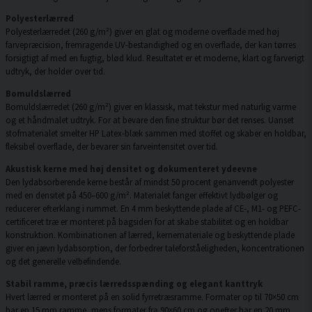
Polyesterlærred
Polyesterlærredet (260 g/m²) giver en glat og moderne overflade med høj
farvepræcision, fremragende UV-bestandighed og en overflade, der kan tørres
forsigtigt af med en fugtig, blød klud. Resultatet er et moderne, klart og farverigt
udtryk, der holder over tid.
Bomuldslærred
Bomuldslærredet (260 g/m²) giver en klassisk, mat tekstur med naturlig varme
og et håndmalet udtryk. For at bevare den fine struktur bør det renses. Uanset
stofmaterialet smelter HP Latex-blæk sammen med stoffet og skaber en holdbar,
fleksibel overflade, der bevarer sin farveintensitet over tid.
Akustisk kerne med høj densitet og dokumenteret ydeevne
Den lydabsorberende kerne består af mindst 50 procent genanvendt polyester
med en densitet på 450–600 g/m². Materialet fanger effektivt lydbølger og
reducerer efterklang i rummet. En 4 mm beskyttende plade af CE-, M1- og PEFC-
certificeret træ er monteret på bagsiden for at skabe stabilitet og en holdbar
konstruktion. Kombinationen af lærred, kernemateriale og beskyttende plade
giver en jævn lydabsorption, der forbedrer taleforståeligheden, koncentrationen
og det generelle velbefindende.
Stabil ramme, præcis lærredsspænding og elegant kanttryk
Hvert lærred er monteret på en solid fyrretræsramme. Formater op til 70×50 cm
har en 15 mm ramme, mens formater fra 90×60 cm og opefter har en 20 mm