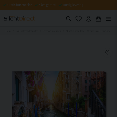
Gratis forsendelse
5 års garanti
Hurtig levering
Hjem
Lydisolerende tavler
Byer og skylines
Akustiske billeder - Venice in all its glory