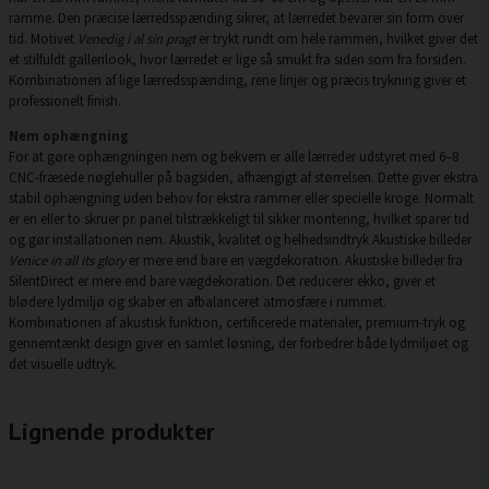
ramme. Den præcise lærredsspænding sikrer, at lærredet bevarer sin form over
tid. Motivet
Venedig i al sin pragt
er trykt rundt om hele rammen, hvilket giver det
et stilfuldt gallerilook, hvor lærredet er lige så smukt fra siden som fra forsiden.
Kombinationen af lige lærredsspænding, rene linjer og præcis trykning giver et
professionelt finish.
Nem ophængning
For at gøre ophængningen nem og bekvem er alle lærreder udstyret med 6–8
CNC-fræsede nøglehuller på bagsiden, afhængigt af størrelsen. Dette giver ekstra
stabil ophængning uden behov for ekstra rammer eller specielle kroge. Normalt
er en eller to skruer pr. panel tilstrækkeligt til sikker montering, hvilket sparer tid
og gør installationen nem. Akustik, kvalitet og helhedsindtryk Akustiske billeder
Venice in all its glory
er mere end bare en vægdekoration. Akustiske billeder fra
SilentDirect er mere end bare vægdekoration. Det reducerer ekko, giver et
blødere lydmiljø og skaber en afbalanceret atmosfære i rummet.
Kombinationen af akustisk funktion, certificerede materialer, premium-tryk og
gennemtænkt design giver en samlet løsning, der forbedrer både lydmiljøet og
det visuelle udtryk.
Lignende produkter