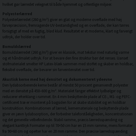
hvilket gør lærredet velegnet til både hjemmet og offentlige miljøer.
Polyesterlærred
Polyesterlærredet (260 g/m²) giver en glat og moderne overflade med høj
farvepræcision, fremragende UV-bestandighed og en overflade, der kan tørres
forsigtigt af med en fugtig, blød klud. Resultatet er et moderne, klart og farverigt
udtryk, der holder over tid.
Bomuldslærred
Bomuldslærredet (260 g/m²) giver en klassisk, mat tekstur med naturlig varme
og et håndmalet udtryk. For at bevare den fine struktur bør det renses. Uanset
stofmaterialet smelter HP Latex-blæk sammen med stoffet og skaber en holdbar,
fleksibel overflade, der bevarer sin farveintensitet over tid.
Akustisk kerne med høj densitet og dokumenteret ydeevne
Den lydabsorberende kerne består af mindst 50 procent genanvendt polyester
med en densitet på 450–600 g/m². Materialet fanger effektivt lydbølger og
reducerer efterklang i rummet. En 4 mm beskyttende plade af CE-, M1- og PEFC-
certificeret træ er monteret på bagsiden for at skabe stabilitet og en holdbar
konstruktion. Kombinationen af lærred, kernemateriale og beskyttende plade
giver en jævn lydabsorption, der forbedrer taleforståeligheden, koncentrationen
og det generelle velbefindende. Stabil ramme, præcis lærredsspænding og
elegant kanttryk Formater op til 70×50 cm har en 15 mm ramme, mens formater
fra 90×60 cm og opefter har en 20 mm ramme. Den præcise lærredsspænding