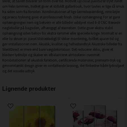
sikrer, at tavlen bevarer sin form over tid. Motivet
Up close painted
er trykt rundt
om hele rammen, hvilket giver et stilfuldt gallerilook, hvor tavlen er lige så smuk
fra siden som fra forsiden. Kombinationen af lige lærredsspænding, rene linjer
og præcis trykning giver et professionelt finish. Enkel ophængning For at gøre
ophængningen nem og bekvem er alle billeder udstyret med 6–8 CNC-fræsede
nøglehuller på bagsiden, afhængigt af størrelsen. Dette giver ekstra stabil
ophængning uden behov for ekstra rammer eller specielle kroge. Normalt er en
eller to skruer pr. panel tilstrækkeligt til sikker montering, hvilket sparer tid og
gør installationen nem. Akustik, kvalitet og helhedsindtryk Akustiske billeder fra
SilentDirect er mere end bare vægdekoration. Det reducerer ekko, giver et
blødere lydmiljø og skaber en afbalanceret atmosfære i rummet.
Kombinationen af akustisk funktion, certificerede materialer, premium-tryk og
gennemtænkt design giver en omfattende løsning, der forbedrer både lydmiljøet
og det visuelle udtryk.
Lignende produkter