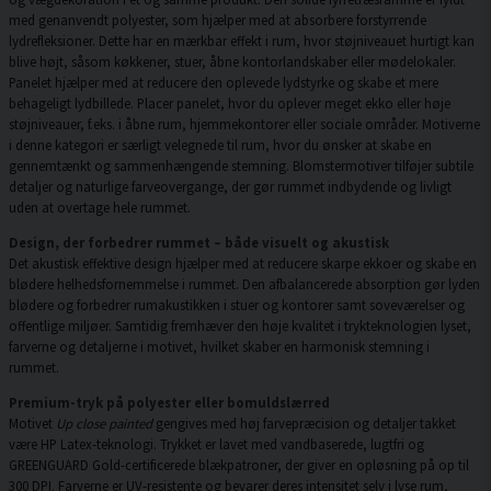
med genanvendt polyester, som hjælper med at absorbere forstyrrende
lydrefleksioner. Dette har en mærkbar effekt i rum, hvor støjniveauet hurtigt kan
blive højt, såsom køkkener, stuer, åbne kontorlandskaber eller mødelokaler.
Panelet hjælper med at reducere den oplevede lydstyrke og skabe et mere
behageligt lydbillede. Placer panelet, hvor du oplever meget ekko eller høje
støjniveauer, f.eks. i åbne rum, hjemmekontorer eller sociale områder. Motiverne
i denne kategori er særligt velegnede til rum, hvor du ønsker at skabe en
gennemtænkt og sammenhængende stemning. Blomstermotiver tilføjer subtile
detaljer og naturlige farveovergange, der gør rummet indbydende og livligt
uden at overtage hele rummet.
Design, der forbedrer rummet – både visuelt og akustisk
Det akustisk effektive design hjælper med at reducere skarpe ekkoer og skabe en
blødere helhedsfornemmelse i rummet. Den afbalancerede absorption gør lyden
blødere og forbedrer rumakustikken i stuer og kontorer samt soveværelser og
offentlige miljøer. Samtidig fremhæver den høje kvalitet i trykteknologien lyset,
farverne og detaljerne i motivet, hvilket skaber en harmonisk stemning i
rummet.
Premium-tryk på polyester eller bomuldslærred
Motivet
Up close painted
gengives med høj farvepræcision og detaljer takket
være HP Latex-teknologi. Trykket er lavet med vandbaserede, lugtfri og
GREENGUARD Gold-certificerede blækpatroner, der giver en opløsning på op til
300 DPI. Farverne er UV-resistente og bevarer deres intensitet selv i lyse rum,