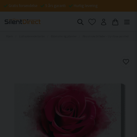
Gratis forsendelse
5 års garanti
Hurtig levering
Hjem
Lydisolerende tavler
Blomster og planter
Akustiske billeder - Up close painted