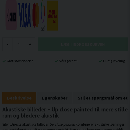
LÆG I INDKØBSKURVEN
-
+
Gratis forsendelse
5 års garanti
Hurtig levering
Beskrivelse
Egenskaber
Stil et spørgsmål om et
Akustiske billeder – Up close painted til mere stille
rum og blødere akustik
SilentDirects akustiske billeder
Up close painted
kombinerer akustiske løsninger
og vægdekoration i ét og samme produkt. Den solide fyrretræsramme er fyldt