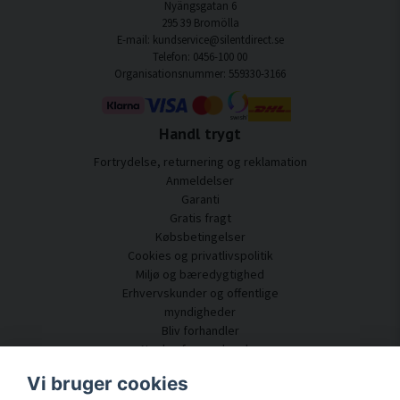
Nyängsgatan 6
295 39 Bromölla
E-mail: kundservice@silentdirect.se
Telefon: 0456-100 00
Organisationsnummer: 559330-3166
Handl trygt
Fortrydelse, returnering og reklamation
Anmeldelser
Garanti
Gratis fragt
Købsbetingelser
Cookies og privatlivspolitik
Miljø og bæredygtighed
Erhvervskunder og offentlige
myndigheder
Bliv forhandler
Nogle af vores kunder
Kundeservice
Vi bruger cookies
Kontakt os