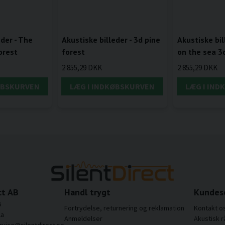
eder - The
Akustiske billeder - 3d pine
Akustiske bil
orest
forest
on the sea 3
2 855,29 DKK
2 855,29 DKK
ØBSKURVEN
LÆG I INDKØBSKURVEN
LÆG I IN
ct AB
Handl trygt
Kundes
6
Fortrydelse, returnering og reklamation
Kontakt o
la
Anmeldelser
Akustisk r