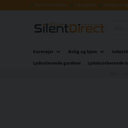
Gratis forsendelse
5 års garanti
Hurtig leverin
Køretøjer
Bolig og hjem
Industr
Lydisolerende gardiner
Lydabsorberende r
Hjem
Ly