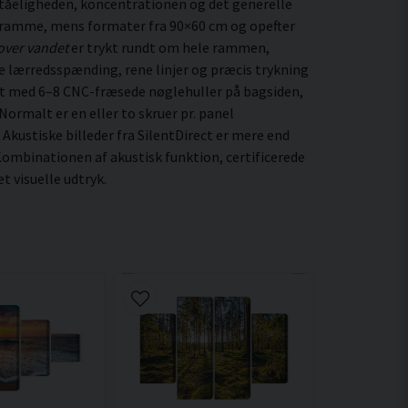
ståeligheden, koncentrationen og det generelle
 ramme, mens formater fra 90×60 cm og opefter
over vandet
er trykt rundt om hele rammen,
ige lærredsspænding, rene linjer og præcis trykning
et med 6–8 CNC-fræsede nøglehuller på bagsiden,
ormalt er en eller to skruer pr. panel
 Akustiske billeder fra SilentDirect er mere end
ombinationen af akustisk funktion, certificerede
 visuelle udtryk.