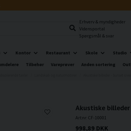
g
Erhverv & myndigheder
Vidensportal
Spørgsmål & svar
i
Kontor
Restaurant
Skole
Studio
umdelere
Tilbehør
Vareprøver
Anden sortering
Out
disolerende tavler
Landskab og naturmotiver
Akustiske billeder - Sunset ove
Akustiske billeder
Artnr:
CF-10001
998,89 DKK