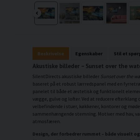
Beskrivelse
Egenskaber
Stil et spø
Akustiske billeder – Sunset over the wat
SilentDirects akustiske billeder
Sunset over the wa
baseret på et robust lærredspanel med en fyrretr
panelet til både et æstetisk og funktionelt eleme
vægge, gulve og lofter. Ved at reducere efterklan
velbefindende i stuer, køkkener, kontorer og møde
sammenhængende stemning. Motiver med hav, vand o
atmosfæren.
Design, der forbedrer rummet – både visuelt og