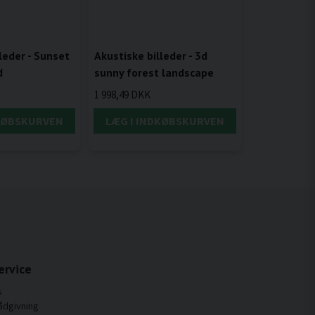
leder - Sunset
Akustiske billeder - 3d
d
sunny forest landscape
1 998,49 DKK
DKØBSKURVEN
LÆG I INDKØBSKURVEN
ervice
s
ådgivning