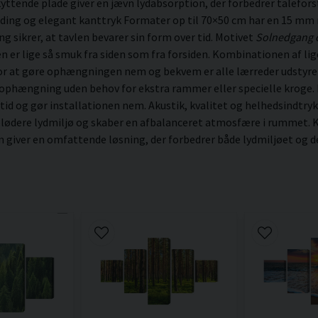
ttende plade giver en jævn lydabsorption, der forbedrer talefor
ding og elegant kanttryk Formater op til 70×50 cm har en 15 mm
sikrer, at tavlen bevarer sin form over tid. Motivet
Solnedgang 
vlen er lige så smuk fra siden som fra forsiden. Kombinationen af l
For at gøre ophængningen nem og bekvem er alle lærreder udstyr
 ophængning uden behov for ekstra rammer eller specielle kroge. N
 tid og gør installationen nem. Akustik, kvalitet og helhedsindtryk
blødere lydmiljø og skaber en afbalanceret atmosfære i rummet. K
iver en omfattende løsning, der forbedrer både lydmiljøet og det