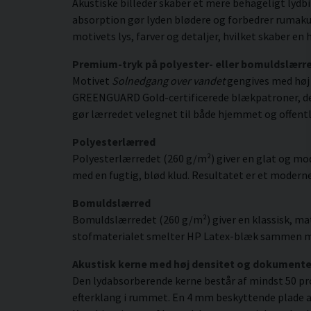
Akustiske billeder skaber et mere behageligt lydb
absorption gør lyden blødere og forbedrer rumakus
motivets lys, farver og detaljer, hvilket skaber 
Premium-tryk på polyester- eller bomuldslærr
Motivet
Solnedgang over vandet
gengives med høj 
GREENGUARD Gold-certificerede blækpatroner, der gi
gør lærredet velegnet til både hjemmet og offentl
Polyesterlærred
Polyesterlærredet (260 g/m²) giver en glat og mod
med en fugtig, blød klud. Resultatet er et moderne,
Bomuldslærred
Bomuldslærredet (260 g/m²) giver en klassisk, mat
stofmaterialet smelter HP Latex-blæk sammen med s
Akustisk kerne med høj densitet og dokument
Den lydabsorberende kerne består af mindst 50 pr
efterklang i rummet. En 4 mm beskyttende plade af