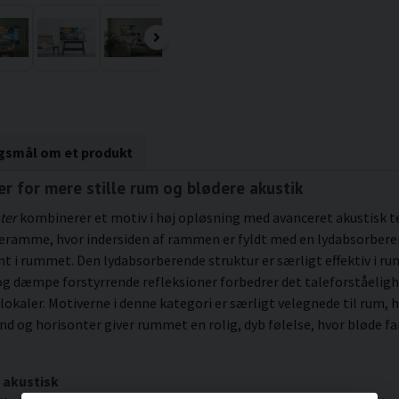
rgsmål om et produkt
er for mere stille rum og blødere akustik
ter
kombinerer et motiv i høj opløsning med avanceret akustisk tek
æramme, hvor indersiden af rammen er fyldt med en lydabsorbere
nt i rummet. Den lydabsorberende struktur er særligt effektiv i r
g og dæmpe forstyrrende refleksioner forbedrer det taleforståeli
lokaler. Motiverne i denne kategori er særligt velegnede til rum
g horisonter giver rummet en rolig, dyb følelse, hvor bløde fa
 akustisk