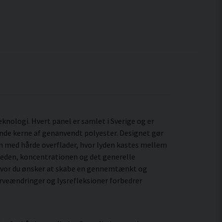
nologi. Hvert panel er samlet i Sverige og er
nde kerne af genanvendt polyester. Designet gør
um med hårde overflader, hvor lyden kastes mellem
gheden, koncentrationen og det generelle
, hvor du ønsker at skabe en gennemtænkt og
rveændringer og lysrefleksioner forbedrer