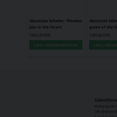
Akustiske billeder - Wooden
Akustiske bill
pier in the forest
green of the f
2 855,29 DKK
1 855,69 DKK
LÆG I INDKØBSKURVEN
LÆG I INDK
SilentDire
Nyängsgatan 
295 39 Bromöl