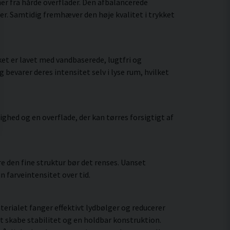
er fra hårde overflader. Den afbalancerede
r. Samtidig fremhæver den høje kvalitet i trykket
et er lavet med vandbaserede, lugtfri og
bevarer deres intensitet selv i lyse rum, hvilket
hed og en overflade, der kan tørres forsigtigt af
 den fine struktur bør det renses. Uanset
 farveintensitet over tid.
rialet fanger effektivt lydbølger og reducerer
t skabe stabilitet og en holdbar konstruktion.