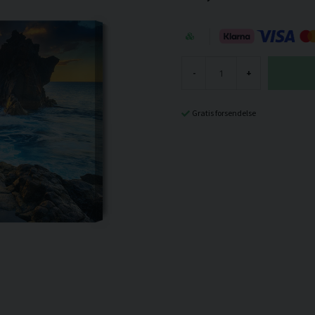
-
+
Gratis forsendelse