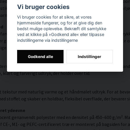
illede ved at udjævne efterklang og dæmpe forstyrrende refleksion
Vi bruger cookies
tikken i stuer og kontorer samt soveværelser og offentlige miljøe
en harmonisk stemning i rummet.
Vi bruger cookies for at sikre, at vores
hjemmeside fungerer, og for at give dig den
ed
bedst mulige oplevelse. Bekræft dit samtykke
farvepræcision og detaljer takket være HP Latex-teknologi. Trykk
ved at klikke på »Godkend alle« eller tilpasse
ver en opløsning på op til 300 DPI. Farverne er UV-resistente og 
indstillingerne via indstillingerne
ige miljøer.
Godkend alle
Indstillinger
erne overflade med høj farvepræcision, fremragende UV-bestandig
 klart og farverigt udtryk, der holder over tid.
 tekstur med naturlig varme og et håndmalet udtryk. For at bevare
toffet og skaber en holdbar, fleksibel overflade, der bevarer sin
eret ydeevne
ocent genanvendt polyester med en densitet på 450–600 g/m². Mate
 CE-, M1- og PEFC-certificeret træ er monteret på bagsiden for a