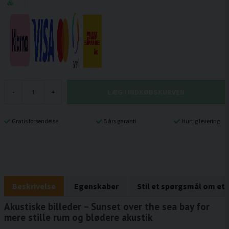
LÆG I INDKØBSKURVEN
-
+
Gratis forsendelse
5 års garanti
Hurtig levering
Beskrivelse
Egenskaber
Stil et spørgsmål om et
Akustiske billeder – Sunset over the sea bay for
mere stille rum og blødere akustik