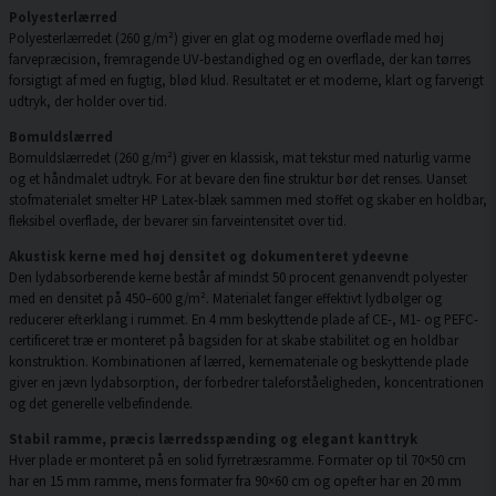
Polyesterlærred
Polyesterlærredet (260 g/m²) giver en glat og moderne overflade med høj
farvepræcision, fremragende UV-bestandighed og en overflade, der kan tørres
forsigtigt af med en fugtig, blød klud. Resultatet er et moderne, klart og farverigt
udtryk, der holder over tid.
Bomuldslærred
Bomuldslærredet (260 g/m²) giver en klassisk, mat tekstur med naturlig varme
og et håndmalet udtryk. For at bevare den fine struktur bør det renses. Uanset
stofmaterialet smelter HP Latex-blæk sammen med stoffet og skaber en holdbar,
fleksibel overflade, der bevarer sin farveintensitet over tid.
Akustisk kerne med høj densitet og dokumenteret ydeevne
Den lydabsorberende kerne består af mindst 50 procent genanvendt polyester
med en densitet på 450–600 g/m². Materialet fanger effektivt lydbølger og
reducerer efterklang i rummet. En 4 mm beskyttende plade af CE-, M1- og PEFC-
certificeret træ er monteret på bagsiden for at skabe stabilitet og en holdbar
konstruktion. Kombinationen af lærred, kernemateriale og beskyttende plade
giver en jævn lydabsorption, der forbedrer taleforståeligheden, koncentrationen
og det generelle velbefindende.
Stabil ramme, præcis lærredsspænding og elegant kanttryk
Hver plade er monteret på en solid fyrretræsramme. Formater op til 70×50 cm
har en 15 mm ramme, mens formater fra 90×60 cm og opefter har en 20 mm