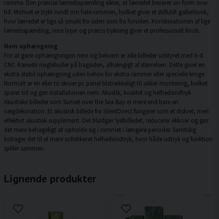
ramme. Den præcise lærredsspænding sikrer, at lærredet bevarer sin form over
tid. Motivet er trykt rundt om hele rammen, hvilket giver et stilfuldt gallerilook,
hvor lærredet er lige så smukt fra siden som fra forsiden. Kombinationen af lige
lærredsspænding, rene linjer og præcis trykning giver et professionelt finish.
Nem ophængning
For at gøre ophængningen nem og bekvem er alle billeder udstyret med 6–8
CNC-fræsede nøglehuller på bagsiden, afhængigt af størrelsen. Dette giver en
ekstra stabil ophængning uden behov for ekstra rammer eller specielle kroge.
Normalt er en eller to skruer pr. panel tilstrækkeligt til sikker montering, hvilket
sparer tid og gør installationen nem. Akustik, kvalitet og helhedsindtryk
Akustiske billeder som Sunset over the Sea Bay er mere end bare en
vægdekoration. Et akustisk billede fra SilentDirect fungerer som et diskret, men
effektivt akustisk supplement. Det blødgør lydbilledet, reducerer ekkoer og gør
det mere behageligt at opholde sig i rummet i længere perioder. Samtidig
bidrager det til et mere sofistikeret helhedsindtryk, hvor både udtryk og funktion
spiller sammen.
Lignende produkter