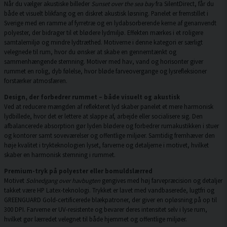
Når du vælger akustiske billeder
Sunset over the sea bay
fra SilentDirect, får du
både et visuelt blikfang og en diskret akustisk løsning. Panelet er fremstillet i
Sverige med en ramme af fyrretræ og en lydabsorberende kerne af genanvendt
polyester, der bidrager til et blødere lydmiljø. Effekten mærkes i et roligere
samtalemiljø og mindre lydtræthed. Motiverne i denne kategori er særligt
velegnede til rum, hvor du ønsker at skabe en gennemtænkt og
sammenhængende stemning. Motiver med hav, vand og horisonter giver
rummet en rolig, dyb følelse, hvor bløde farveovergange og lysrefleksioner
forstærker atmosfæren.
Design, der forbedrer rummet – både visuelt og akustisk
Ved at reducere mængden af reflekteret lyd skaber panelet et mere harmonisk
lydbillede, hvor det er lettere at slappe af, arbejde eller socialisere sig. Den
afbalancerede absorption gør lyden blødere og forbedrer rumakustikken i stuer
og kontorer samt soveværelser og offentlige miljøer. Samtidig fremhæver den
høje kvalitet i trykteknologien lyset, farverne og detaljerne i motivet, hvilket
skaber en harmonisk stemning i rummet.
Premium-tryk på polyester eller bomuldslærred
Motivet
Solnedgang over havbugten
gengives med høj farvepræcision og detaljer
takket være HP Latex-teknologi. Trykket er lavet med vandbaserede, lugtfri og
GREENGUARD Gold-certificerede blækpatroner, der giver en opløsning på op til
300 DPI. Farverne er UV-resistente og bevarer deres intensitet selv i lyse rum,
hvilket gør lærredet velegnet til både hjemmet og offentlige miljøer.