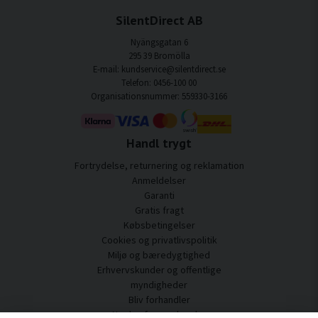
SilentDirect AB
Nyängsgatan 6
295 39 Bromölla
E-mail: kundservice@silentdirect.se
Telefon: 0456-100 00
Organisationsnummer: 559330-3166
Handl trygt
Fortrydelse, returnering og reklamation
Anmeldelser
Garanti
Gratis fragt
Købsbetingelser
Cookies og privatlivspolitik
Miljø og bæredygtighed
Erhvervskunder og offentlige
myndigheder
Bliv forhandler
Nogle af vores kunder