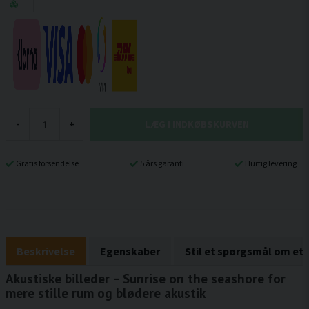
LÆG I INDKØBSKURVEN
-
+
Gratis forsendelse
5 års garanti
Hurtig levering
Beskrivelse
Egenskaber
Stil et spørgsmål om et
Akustiske billeder – Sunrise on the seashore for
mere stille rum og blødere akustik