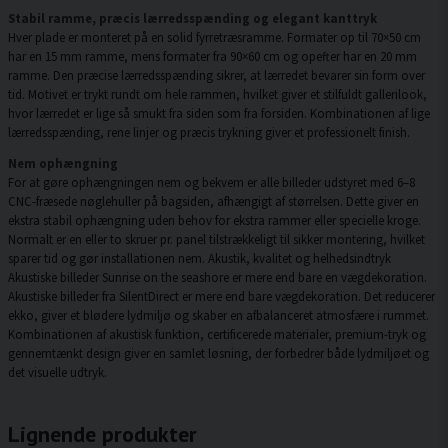
Stabil ramme, præcis lærredsspænding og elegant kanttryk
Hver plade er monteret på en solid fyrretræsramme. Formater op til 70×50 cm
har en 15 mm ramme, mens formater fra 90×60 cm og opefter har en 20 mm
ramme. Den præcise lærredsspænding sikrer, at lærredet bevarer sin form over
tid. Motivet er trykt rundt om hele rammen, hvilket giver et stilfuldt gallerilook,
hvor lærredet er lige så smukt fra siden som fra forsiden. Kombinationen af lige
lærredsspænding, rene linjer og præcis trykning giver et professionelt finish.
Nem ophængning
For at gøre ophængningen nem og bekvem er alle billeder udstyret med 6–8
CNC-fræsede nøglehuller på bagsiden, afhængigt af størrelsen. Dette giver en
ekstra stabil ophængning uden behov for ekstra rammer eller specielle kroge.
Normalt er en eller to skruer pr. panel tilstrækkeligt til sikker montering, hvilket
sparer tid og gør installationen nem. Akustik, kvalitet og helhedsindtryk
Akustiske billeder Sunrise on the seashore er mere end bare en vægdekoration.
Akustiske billeder fra SilentDirect er mere end bare vægdekoration. Det reducerer
ekko, giver et blødere lydmiljø og skaber en afbalanceret atmosfære i rummet.
Kombinationen af akustisk funktion, certificerede materialer, premium-tryk og
gennemtænkt design giver en samlet løsning, der forbedrer både lydmiljøet og
det visuelle udtryk.
Lignende produkter