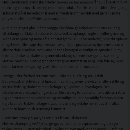
Med SilentDirects akustiske billeder
Sunrise on the seashore
får du både et stilfuldt
motiv og en akustisk løsning i samme produkt. Panelet er fremstillet i Sverige og
er baseret på et lærredspanel med en fyrretræramme fyldt med genanvendte
polyesterceller for effektiv lydabsorption.
Rum med meget glas, hårde vægge eller åbne grundplaner har ofte en lang
efterklangstid. Maleriet reducerer dette ved at opfange nogle af lydbølgerne og
skabe et roligere og mere afbalanceret lydmiljø. Placer maleriet, hvor du oplever
meget ekko eller høje støjniveauer, f.eks. i åbne grundplaner, hjemmekontorer
eller sociale områder. Motiverne i denne kategori er særligt velegnede til rum,
hvor du ønsker at skabe en gennemtænkt og sammenhængende stemning.
Motiver med hav, vand og horisonter giver rummet en rolig, dyb følelse, hvor
bløde farveændringer og lysrefleksioner forbedrer atmosfæren.
Design, der forbedrer rummet – både visuelt og akustisk
Det akustisk effektive panel hjælper med at udjævne forskellen mellem stille og
intense lyde og skaber et mere behageligt lydniveau i hverdagen. Den
afbalancerede absorption gør lyden blødere og forbedrer rumakustikken i stuer
og kontorer samt soveværelser og offentlige miljøer. Samtidig fremhæver den
høje kvalitet i trykteknologien lyset, farverne og detaljerne i motivet, hvilket
skaber en harmonisk stemning i rummet.
Premium-tryk på polyester eller bomuldslærred
Motivet
Solopgang ved kysten
gengives med høj farvepræcision og detaljer
takket være HP Latex-teknologi. Trykket er lavet med vandbaserede, lugtfri og