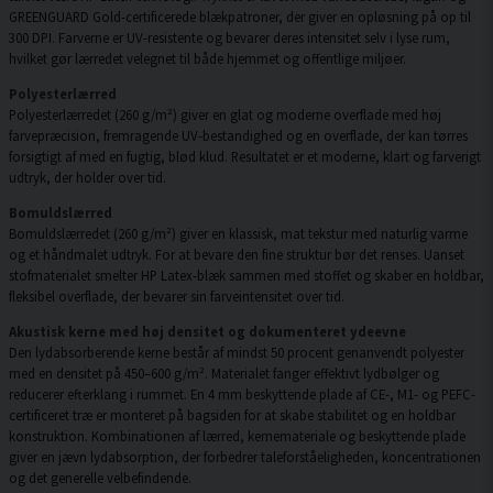
GREENGUARD Gold-certificerede blækpatroner, der giver en opløsning på op til
300 DPI. Farverne er UV-resistente og bevarer deres intensitet selv i lyse rum,
hvilket gør lærredet velegnet til både hjemmet og offentlige miljøer.
Polyesterlærred
Polyesterlærredet (260 g/m²) giver en glat og moderne overflade med høj
farvepræcision, fremragende UV-bestandighed og en overflade, der kan tørres
forsigtigt af med en fugtig, blød klud. Resultatet er et moderne, klart og farverigt
udtryk, der holder over tid.
Bomuldslærred
Bomuldslærredet (260 g/m²) giver en klassisk, mat tekstur med naturlig varme
og et håndmalet udtryk. For at bevare den fine struktur bør det renses. Uanset
stofmaterialet smelter HP Latex-blæk sammen med stoffet og skaber en holdbar,
fleksibel overflade, der bevarer sin farveintensitet over tid.
Akustisk kerne med høj densitet og dokumenteret ydeevne
Den lydabsorberende kerne består af mindst 50 procent genanvendt polyester
med en densitet på 450–600 g/m². Materialet fanger effektivt lydbølger og
reducerer efterklang i rummet. En 4 mm beskyttende plade af CE-, M1- og PEFC-
certificeret træ er monteret på bagsiden for at skabe stabilitet og en holdbar
konstruktion. Kombinationen af lærred, kernemateriale og beskyttende plade
giver en jævn lydabsorption, der forbedrer taleforståeligheden, koncentrationen
og det generelle velbefindende.