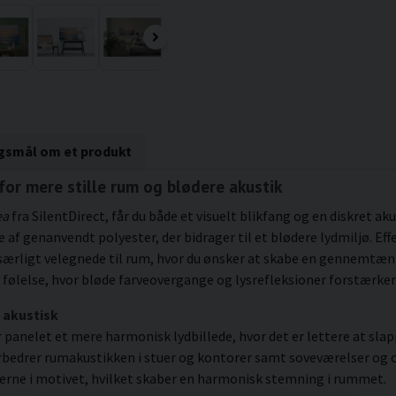
rgsmål om et produkt
 for mere stille rum og blødere akustik
ea
fra SilentDirect, får du både et visuelt blikfang og en diskret ak
af genanvendt polyester, der bidrager til et blødere lydmiljø. Ef
r særligt velegnede til rum, hvor du ønsker at skabe en genne
b følelse, hvor bløde farveovergange og lysrefleksioner forstærk
 akustisk
anelet et mere harmonisk lydbillede, hvor det er lettere at slappe
rbedrer rumakustikken i stuer og kontorer samt soveværelser og o
ljerne i motivet, hvilket skaber en harmonisk stemning i rummet.