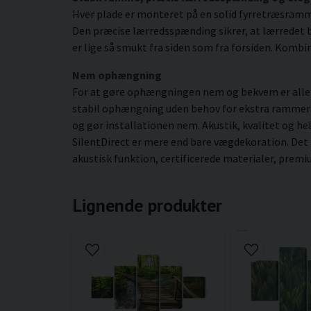
Hver plade er monteret på en solid fyrretræsram
Den præcise lærredsspænding sikrer, at lærredet be
er lige så smukt fra siden som fra forsiden. Kombin
Nem ophængning
For at gøre ophængningen nem og bekvem er alle b
stabil ophængning uden behov for ekstra rammer ell
og gør installationen nem. Akustik, kvalitet og he
SilentDirect er mere end bare vægdekoration. Det
akustisk funktion, certificerede materialer, prem
Lignende produkter