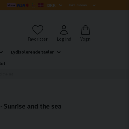
Lydisolerende tavler
let
nd the sea
 - Sunrise and the sea