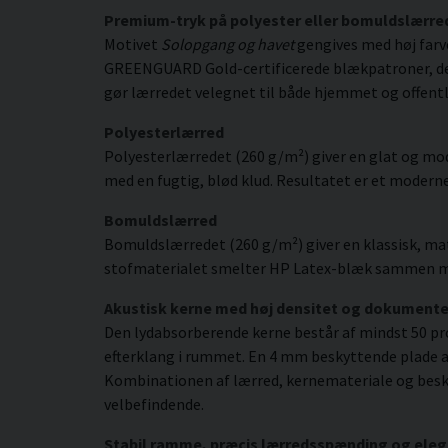
Premium-tryk på polyester eller bomuldslærre
Motivet
Solopgang og havet
gengives med høj farv
GREENGUARD Gold-certificerede blækpatroner, der gi
gør lærredet velegnet til både hjemmet og offentl
Polyesterlærred
Polyesterlærredet (260 g/m²) giver en glat og mod
med en fugtig, blød klud. Resultatet er et moderne,
Bomuldslærred
Bomuldslærredet (260 g/m²) giver en klassisk, mat
stofmaterialet smelter HP Latex-blæk sammen med s
Akustisk kerne med høj densitet og dokument
Den lydabsorberende kerne består af mindst 50 pr
efterklang i rummet. En 4 mm beskyttende plade af
Kombinationen af lærred, kernemateriale og besky
velbefindende.
Stabil ramme, præcis lærredsspænding og eleg