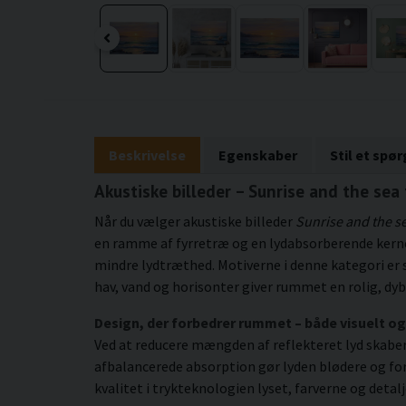
Beskrivelse
Egenskaber
Stil et spø
Akustiske billeder – Sunrise and the sea
Når du vælger akustiske billeder
Sunrise and the s
en ramme af fyrretræ og en lydabsorberende kerne 
mindre lydtræthed. Motiverne i denne kategori e
hav, vand og horisonter giver rummet en rolig, dy
Design, der forbedrer rummet – både visuelt og
Ved at reducere mængden af reflekteret lyd skaber p
afbalancerede absorption gør lyden blødere og fo
kvalitet i trykteknologien lyset, farverne og deta