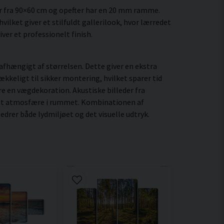
r fra 90×60 cm og opefter har en 20 mm ramme.
ilket giver et stilfuldt gallerilook, hvor lærredet
ver et professionelt finish.
fhængigt af størrelsen. Dette giver en ekstra
kkeligt til sikker montering, hvilket sparer tid
re en vægdekoration. Akustiske billeder fra
eret atmosfære i rummet. Kombinationen af
drer både lydmiljøet og det visuelle udtryk.