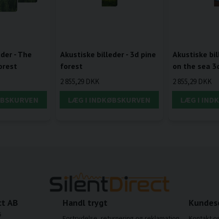
eder - The
Akustiske billeder - 3d pine
Akustiske bil
orest
forest
on the sea 3
2 855,29 DKK
2 855,29 DKK
ØBSKURVEN
LÆG I INDKØBSKURVEN
LÆG I IN
ct AB
Handl trygt
Kundes
6
Fortrydelse, returnering og reklamation
Kontakt o