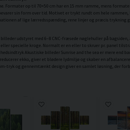
me. Formater op til 70×50 cm har en 15 mm ramme, mens formate
varer sin form over tid. Motivet er trykt rundt om hele rammen, hv
ationen af lige lærredsspænding, rene linjer og præcis trykning gi
illeder udstyret med 6–8 CNC-fræsede nøglehuller på bagsiden, a
er specielle kroge. Normalt er en eller to skruer pr. panel tilstræ
lhedsindtryk Akustiske billeder Sunrise and the sea er mere end ba
 reducerer ekko, giver et blødere lydmiljø og skaber en afbalanc
ium-tryk og gennemtænkt design giver en samlet løsning, der forbe