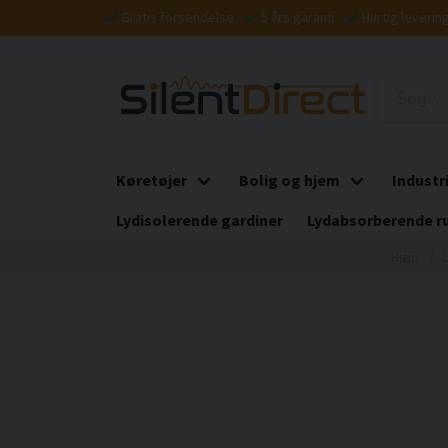
Gratis forsendelse
5 års garanti
Hurtig leverin
Køretøjer
Bolig og hjem
Industr
Lydisolerende gardiner
Lydabsorberende r
Hjem
L