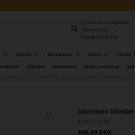
g
Erhverv & myndigheder
Vidensportal
Spørgsmål & svar
i
Kontor
Restaurant
Skole
Studio
umdelere
Tilbehør
Vareprøver
Anden sortering
Out
ydisolerende tavler
Landskab og naturmotiver
Akustiske billeder - Sunrise a
Akustiske billeder
Artnr:
CF-11429
998,89 DKK