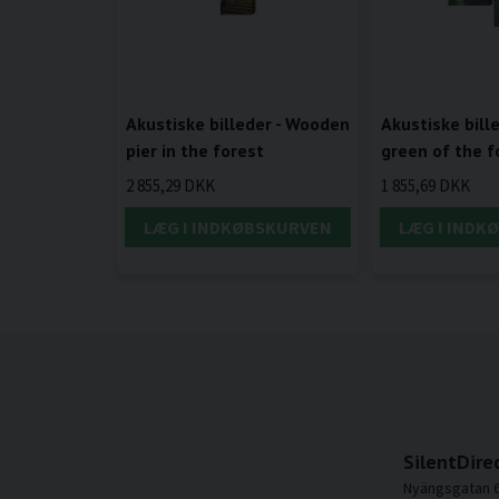
Akustiske billeder - Wooden
Akustiske bill
pier in the forest
green of the f
2 855,29 DKK
1 855,69 DKK
LÆG I INDKØBSKURVEN
LÆG I INDK
SilentDire
Nyängsgatan 