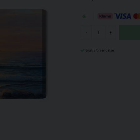
-
+
Gratis forsendelse