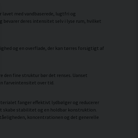
r lavet med vandbaserede, lugtfri og
bevarer deres intensitet selv i lyse rum, hvilket
hed og en overflade, der kan tørres forsigtigt af
 den fine struktur bør det renses. Uanset
 farveintensitet over tid.
rialet fanger effektivt lydbølger og reducerer
t skabe stabilitet og en holdbar konstruktion.
ståeligheden, koncentrationen og det generelle