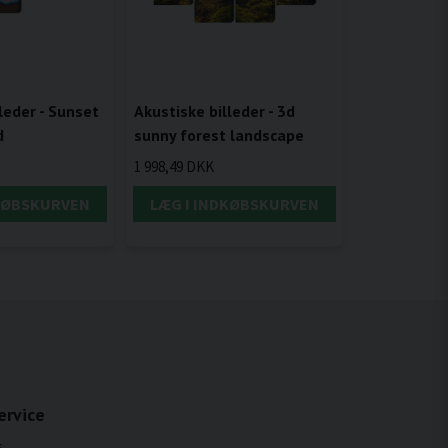
leder - Sunset
Akustiske billeder - 3d
d
sunny forest landscape
1 998,49 DKK
DKØBSKURVEN
LÆG I INDKØBSKURVEN
ervice
s