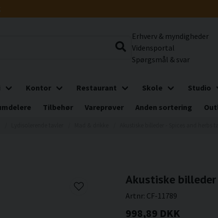
g
Erhverv & myndigheder
Vidensportal
Spørgsmål & svar
i
Kontor
Restaurant
Skole
Studio
umdelere
Tilbehør
Vareprøver
Anden sortering
Out
Lydisolerende tavler
Mad & drikke
Akustiske billeder - Spices and herbs t
Akustiske billeder
Artnr:
CF-11789
998,89 DKK