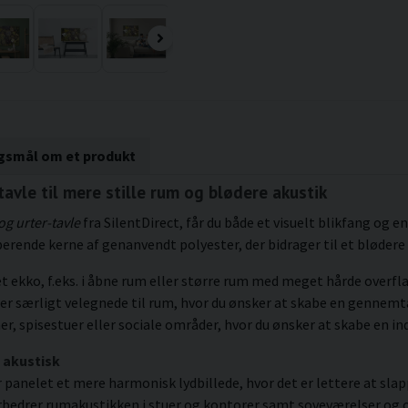
rgsmål om et produkt
tavle til mere stille rum og blødere akustik
og urter-tavle
fra SilentDirect, får du både et visuelt blikfang og en
rende kerne af genanvendt polyester, der bidrager til et blødere 
get ekko, f.eks. i åbne rum eller større rum med meget hårde overfl
i er særligt velegnede til rum, hvor du ønsker at skabe en ge
r, spisestuer eller sociale områder, hvor du ønsker at skabe en in
 akustisk
anelet et mere harmonisk lydbillede, hvor det er lettere at slappe
rbedrer rumakustikken i stuer og kontorer samt soveværelser og o