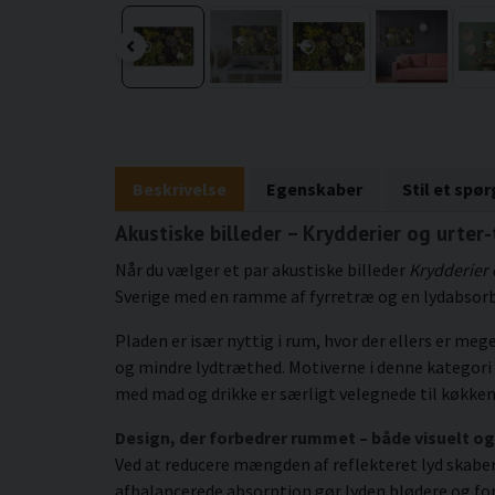
Beskrivelse
Egenskaber
Stil et spø
Akustiske billeder – Krydderier og urter-
Når du vælger et par akustiske billeder
Krydderier 
Sverige med en ramme af fyrretræ og en lydabsorbe
Pladen er især nyttig i rum, hvor der ellers er me
og mindre lydtræthed. Motiverne i denne kategor
med mad og drikke er særligt velegnede til køkkene
Design, der forbedrer rummet – både visuelt og
Ved at reducere mængden af reflekteret lyd skaber p
afbalancerede absorption gør lyden blødere og fo