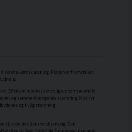
 diskret akustisk løsning. Pladen er fremstillet i
lydmiljø.
ader. Effekten mærkes i et roligere samtalemiljø
nnemtænkt og sammenhængende stemning. Motiver
dbydende og livlig stemning.
 af, arbejde eller socialisere sig. Den
ffentlige miljøer. Samtidig fremhæver den høje