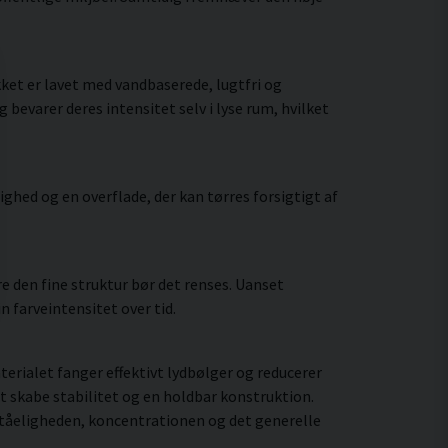
ket er lavet med vandbaserede, lugtfri og
bevarer deres intensitet selv i lyse rum, hvilket
hed og en overflade, der kan tørres forsigtigt af
 den fine struktur bør det renses. Uanset
 farveintensitet over tid.
rialet fanger effektivt lydbølger og reducerer
t skabe stabilitet og en holdbar konstruktion.
ståeligheden, koncentrationen og det generelle