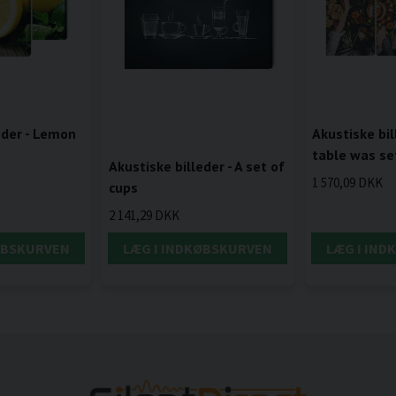
eder - Lemon
Akustiske bil
table was se
Akustiske billeder - A set of
1 570,09 DKK
cups
2 141,29 DKK
ØBSKURVEN
LÆG I INDKØBSKURVEN
LÆG I IN