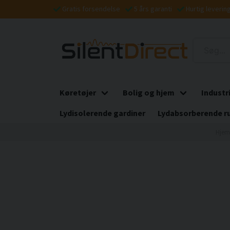
Gratis forsendelse
5 års garanti
Hurtig leverin
Køretøjer
Bolig og hjem
Industr
Lydisolerende gardiner
Lydabsorberende r
Hjem