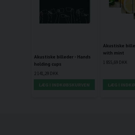
Akustiske bill
with mint
Akustiske billeder - Hands
1 855,69 DKK
holding cups
2 141,29 DKK
LÆG I INDKØBSKURVEN
LÆG I INDK