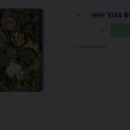
-
+
Gratis forsendelse