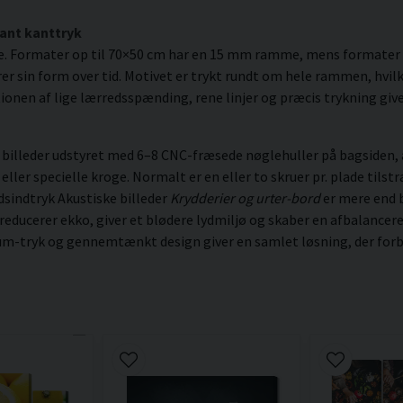
ant kanttryk
e. Formater op til 70×50 cm har en 15 mm ramme, mens formater
r sin form over tid. Motivet er trykt rundt om hele rammen, hvilket
ionen af lige lærredsspænding, rene linjer og præcis trykning giver
illeder udstyret med 6–8 CNC-fræsede nøglehuller på bagsiden, a
er specielle kroge. Normalt er en eller to skruer pr. plade tilstræ
dsindtryk Akustiske billeder
Krydderier og urter-bord
er mere end b
 reducerer ekko, giver et blødere lydmiljø og skaber en afbalanc
ium-tryk og gennemtænkt design giver en samlet løsning, der forbe