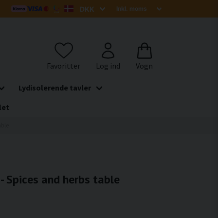
Lydisolerende tavler
let
able
 - Spices and herbs table