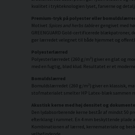
kvalitet i trykteknologien lyset, farverne og deta
Premium-tryk på polyester eller bomuldslærre
Motivet
Spices and herbs table
er gengivet med høj
GREENGUARD Gold-certificerede blækpatroner, der gi
gør lærredet velegnet til både hjemmet og offentl
Polyesterlærred
Polyesterlærredet (260 g/m²) giver en glat og mod
med en fugtig, blød klud. Resultatet er et moderne,
Bomuldslærred
Bomuldslærredet (260 g/m²) giver en klassisk, mat
stofmaterialet smelter HP Latex-blæk sammen med s
Akustisk kerne med høj densitet og dokument
Den lydabsorberende kerne består af mindst 50 pr
efterklang i rummet. En 4 mm beskyttende plade af
Kombinationen af lærred, kernemateriale og besky
velbefindende.