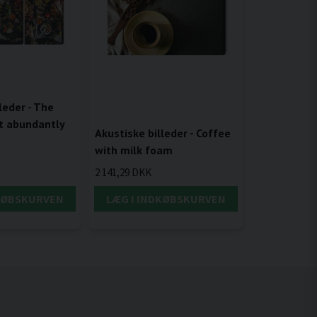
leder - The
t abundantly
Akustiske billeder - Coffee
with milk foam
2 141,29 DKK
DKØBSKURVEN
LÆG I INDKØBSKURVEN