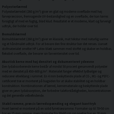
Polyesterlærred
Polyesterlærredet (260 g/m²) giver en glat og moderne overflade med høj
farvepræcision, fremragende UV-bestandighed og en overflade, der kan tørres
forsigtigt af med en fugtig, blød klud. Resultatet er et moderne, klart og farverigt
udtryk, der holder over tid.
Bomuldslærred
Bomuldslærredet (260 g/m²) giver en klassisk, mat tekstur med naturlig varme
og et håndmalet udtryk. For at bevare den fine struktur bør det renses. Uanset
stofmaterialet smelter HP Latex-blæk sammen med stoffet og skaber en holdbar,
fleksibel overflade, der bevarer sin farveintensitet over tid.
Akustisk kerne med høj densitet og dokumenteret ydeevne
Den lydabsorberende kerne består af mindst 50 procent genanvendt polyester
med en densitet på 450–600 g/m². Materialet fanger effektivt lydbølger og
reducerer efterklang i rummet. En 4 mm beskyttende plade af CE-, M1- og PEFC-
certificeret træ er monteret på bagsiden for at skabe stabilitet og en holdbar
konstruktion. Kombinationen af lærred, kernemateriale og beskyttende plade
giver en jævn lydabsorption, der forbedrer taleforståeligheden, koncentrationen
og det generelle velbefindende.
Stabil ramme, præcis lærredsspænding og elegant kanttryk
Hvert lærred er monteret på en solid fyrretræsramme. Formater op til 70×50 cm
har en 15 mm ramme, mens formater fra 90×60 cm og opefter har en 20 mm