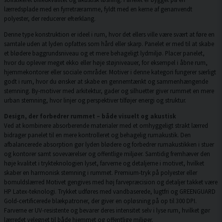
lærredsplade med en fyrretræramme, fyldt med en kerne af genanvendt
polyester, der reducerer efterklang.
Denne type konstruktion er ideel i rum, hvor det ellers ville være svært at føre en
samtale uden at lyden opfattes som hård eller skarp. Panelet er med til at skabe
et blødere baggrundsniveau og et mere behageligt lydmiljø. Placer panelet,
hvor du oplever meget ekko eller høje støjniveauer, for eksempel i åbne rum,
hjemmekontorer eller sociale områder. Motiver i denne kategori fungerer særligt
godt i rum, hvor du ønsker at skabe en gennemtænkt og sammenhængende
stemning. By-motiver med arkitektur, gader og silhuetter giver rummet en mere
urban stemning, hvor linjer og perspektiver tilføjer energi og struktur.
Design, der forbedrer rummet – både visuelt og akustisk
Ved at kombinere absorberende materialer med et omhyggeligt strakt lærred
bidrager panelet til en mere kontrolleret og behagelig rumakustik. Den
afbalancerede absorption gør lyden blødere og forbedrer rumakustikken i stuer
og kontorer samt soveværelser og offentlige miljøer. Samtidig fremhæver den
høje kvalitet i trykteknologien lyset, farverne og detaljerne i motivet, hvilket
skaber en harmonisk stemning i rummet. Premium-tryk på polyester eller
bomuldslærred Motivet gengives med høj farvepræcision og detaljer takket være
HP Latex-teknologi. Trykket udføres med vandbaserede, lugtfri og GREENGUARD
Gold-certificerede blækpatroner, der giver en opløsning på op til 300 DPI.
Farverne er UV-resistente og bevarer deres intensitet selv i lyse rum, hvilket gør
lærredet velegnet til både hjemmet og offentlige miljøer.