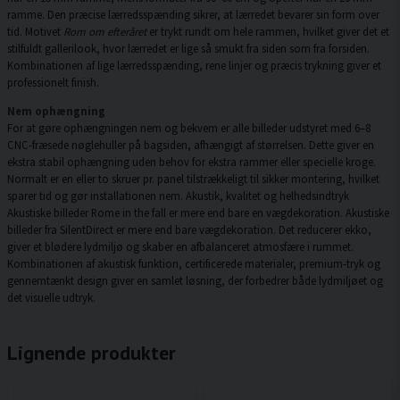
ramme. Den præcise lærredsspænding sikrer, at lærredet bevarer sin form over
tid. Motivet
Rom om efteråret
er trykt rundt om hele rammen, hvilket giver det et
stilfuldt gallerilook, hvor lærredet er lige så smukt fra siden som fra forsiden.
Kombinationen af lige lærredsspænding, rene linjer og præcis trykning giver et
professionelt finish.
Nem ophængning
For at gøre ophængningen nem og bekvem er alle billeder udstyret med 6–8
CNC-fræsede nøglehuller på bagsiden, afhængigt af størrelsen. Dette giver en
ekstra stabil ophængning uden behov for ekstra rammer eller specielle kroge.
Normalt er en eller to skruer pr. panel tilstrækkeligt til sikker montering, hvilket
sparer tid og gør installationen nem. Akustik, kvalitet og helhedsindtryk
Akustiske billeder Rome in the fall er mere end bare en vægdekoration. Akustiske
billeder fra SilentDirect er mere end bare vægdekoration. Det reducerer ekko,
giver et blødere lydmiljø og skaber en afbalanceret atmosfære i rummet.
Kombinationen af akustisk funktion, certificerede materialer, premium-tryk og
gennemtænkt design giver en samlet løsning, der forbedrer både lydmiljøet og
det visuelle udtryk.
Lignende produkter