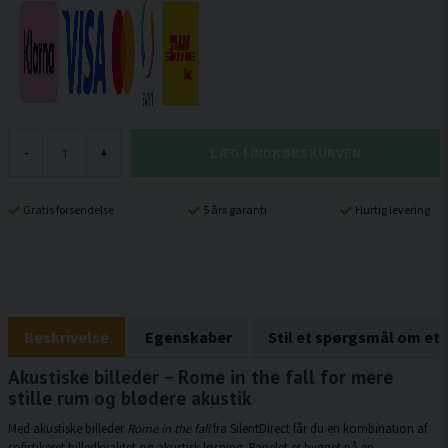
LÆG I INDKØBSKURVEN
-
+
Gratis forsendelse
5 års garanti
Hurtig levering
Beskrivelse
Egenskaber
Stil et spørgsmål om et
Akustiske billeder – Rome in the fall for mere
stille rum og blødere akustik
Med akustiske billeder
Rome in the fall
fra SilentDirect får du en kombination af
sofistikeret billedkvalitet og akustisk løsning. Panelet er bygget på en