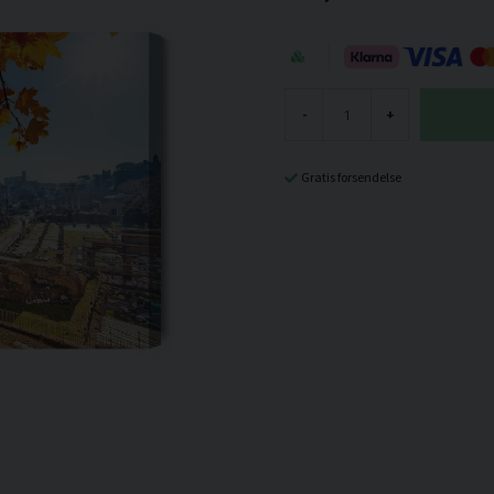
-
+
Gratis forsendelse