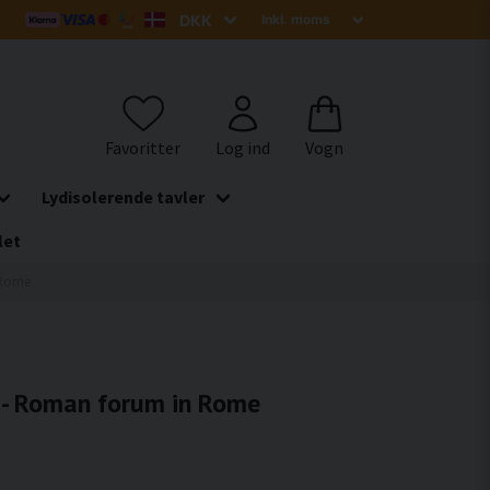
Lydisolerende tavler
let
n Rome
r - Roman forum in Rome