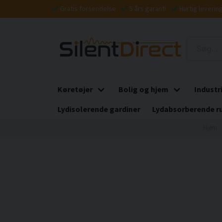
Gratis forsendelse
5 års garanti
Hurtig leverin
Køretøjer
Bolig og hjem
Industr
Lydisolerende gardiner
Lydabsorberende r
Hjem