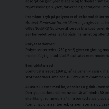
absorption gør lyden blødere og forbedrer rumakus
trykteknologien lyset, farverne og detaljerne i m
Premium-tryk på polyester eller bomuldslærre
Motivet
Romerske forum i Rom
er gengivet med høj
GREENGUARD Gold-certificerede blækpatroner, der gi
gør lærredet velegnet til både hjemmet og offentl
Polyesterlærred
Polyesterlærredet (260 g/m²) giver en glat og mod
med en fugtig, blød klud. Resultatet er et moderne,
Bomuldslærred
Bomuldslærredet (260 g/m²) giver en klassisk, mat
stofmaterialet smelter HP Latex-blæk sammen med s
Akustisk kerne med høj densitet og dokument
Den lydabsorberende kerne består af mindst 50 pr
efterklang i rummet. En 4 mm beskyttende plade af
Kombinationen af lærred, kernemateriale og besky