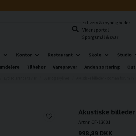
g
Erhverv & myndigheder
Vidensportal
Spørgsmål & svar
i
Kontor
Restaurant
Skole
Studio
umdelere
Tilbehør
Vareprøver
Anden sortering
Out
Lydisolerende tavler
Byer og skylines
Akustiske billeder - Roman forum i
Akustiske billede
Artnr:
CF-13601
998,89 DKK