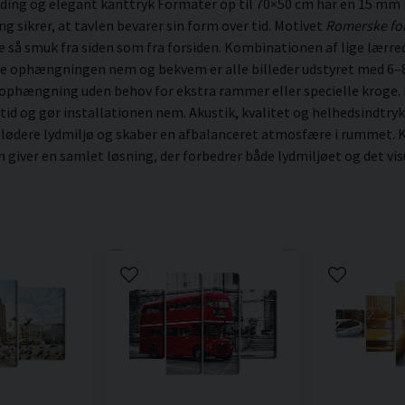
ding og elegant kanttryk Formater op til 70×50 cm har en 15 mm
sikrer, at tavlen bevarer sin form over tid. Motivet
Romerske fo
lige så smuk fra siden som fra forsiden. Kombinationen af lige lærr
øre ophængningen nem og bekvem er alle billeder udstyret med 6–
 ophængning uden behov for ekstra rammer eller specielle kroge. N
 tid og gør installationen nem. Akustik, kvalitet og helhedsindtryk
blødere lydmiljø og skaber en afbalanceret atmosfære i rummet. K
ver en samlet løsning, der forbedrer både lydmiljøet og det visu