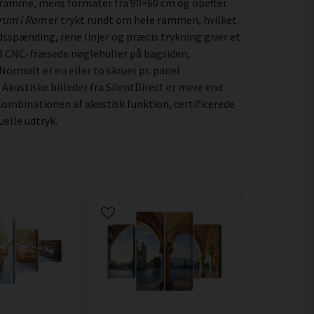
 ramme, mens formater fra 90×60 cm og opefter
rum i Rom
er trykt rundt om hele rammen, hvilket
edsspænding, rene linjer og præcis trykning giver et
8 CNC-fræsede nøglehuller på bagsiden,
ormalt er en eller to skruer pr. panel
 Akustiske billeder fra SilentDirect er mere end
ombinationen af akustisk funktion, certificerede
elle udtryk.