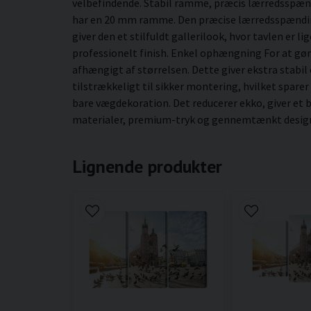
velbefindende. Stabil ramme, præcis lærredsspæn
har en 20 mm ramme. Den præcise lærredsspænding 
giver den et stilfuldt gallerilook, hvor tavlen er 
professionelt finish. Enkel ophængning For at g
afhængigt af størrelsen. Dette giver ekstra stabil
tilstrækkeligt til sikker montering, hvilket sparer
bare vægdekoration. Det reducerer ekko, giver et 
materialer, premium-tryk og gennemtænkt design gi
Lignende produkter