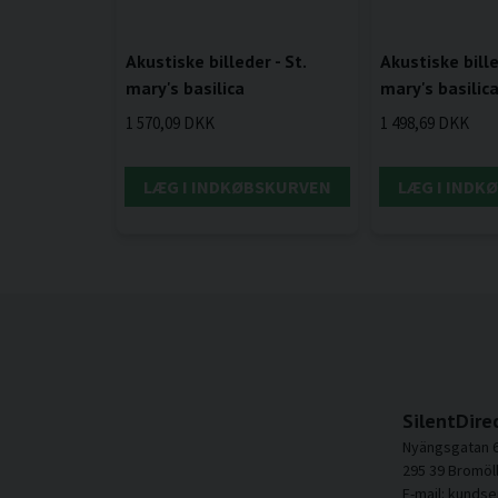
Akustiske billeder - St.
Akustiske bille
mary's basilica
mary's basilic
1 570,09 DKK
1 498,69 DKK
LÆG I INDKØBSKURVEN
LÆG I INDK
SilentDire
Nyängsgatan 
295 39 Bromöl
E-mail: kundse