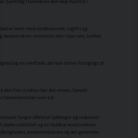
er. Samtidig fremhæver den høje kvalitet i
ket er lavet med vandbaserede, lugtfri og
bevarer deres intensitet selv i lyse rum, hvilket
hed og en overflade, der kan tørres forsigtigt af
 den fine struktur bør det renses. Uanset
 farveintensitet over tid.
rialet fanger effektivt lydbølger og reducerer
t skabe stabilitet og en holdbar konstruktion.
ståeligheden, koncentrationen og det generelle