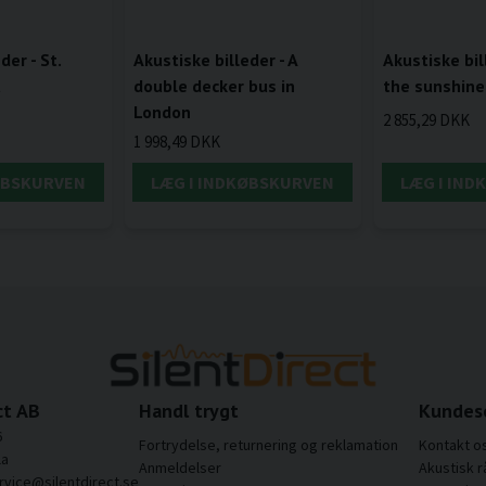
der - St.
Akustiske billeder - A
Akustiske bill
a
double decker bus in
the sunshine
London
2 855,29 DKK
1 998,49 DKK
ØBSKURVEN
LÆG I INDKØBSKURVEN
LÆG I IN
ct AB
Handl trygt
Kundes
6
Fortrydelse, returnering og reklamation
Kontakt o
la
Anmeldelser
Akustisk r
rvice@silentdirect.se