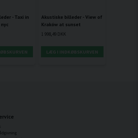
Akustiske billeder - View of
eder - Taxi in
Kraków at sunset
 nyc
1 998,49 DKK
DKØBSKURVEN
LÆG I INDKØBSKURVEN
ervice
s
ådgivning