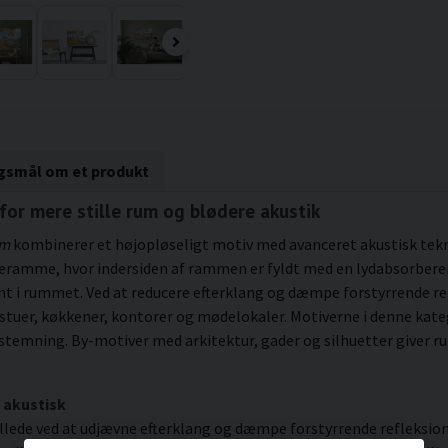
rgsmål om et produkt
for mere stille rum og blødere akustik
om
kombinerer et højopløseligt motiv med avanceret akustisk tekno
æramme, hvor indersiden af rammen er fyldt med en lydabsorbere
nt i rummet. Ved at reducere efterklang og dæmpe forstyrrende re
stuer, køkkener, kontorer og mødelokaler. Motiverne i denne kateg
ning. By-motiver med arkitektur, gader og silhuetter giver ru
 akustisk
illede ved at udjævne efterklang og dæmpe forstyrrende refleksion