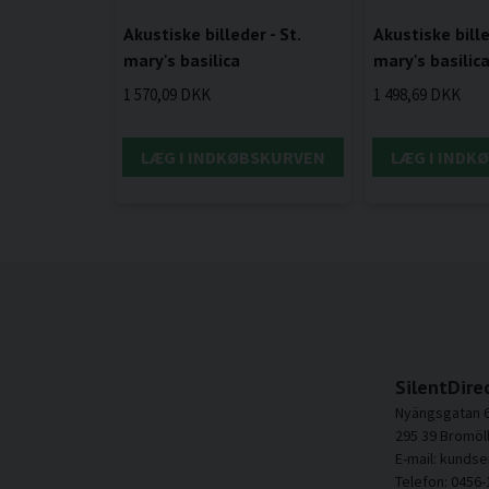
Akustiske billeder - St.
Akustiske bille
mary's basilica
mary's basilic
1 570,09 DKK
1 498,69 DKK
LÆG I INDKØBSKURVEN
LÆG I INDK
SilentDire
Nyängsgatan 
295 39 Bromöl
E-mail: kundse
Telefon: 0456-