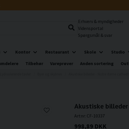
g
Erhverv & myndigheder
Vidensportal
Spørgsmål & svar
i
Kontor
Restaurant
Skole
Studio
umdelere
Tilbehør
Vareprøver
Anden sortering
Out
Lydisolerende tavler
Byer og skylines
Akustiske billeder - Notre dame cathedra
Akustiske billeder
Artnr:
CF-10337
998,89 DKK