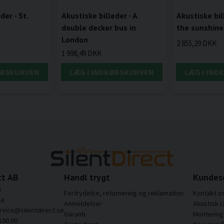
der - St.
Akustiske billeder - A
Akustiske bill
a
double decker bus in
the sunshine
London
2 855,29 DKK
1 998,49 DKK
ØBSKURVEN
LÆG I INDKØBSKURVEN
LÆG I IN
ct AB
Handl trygt
Kundes
6
Fortrydelse, returnering og reklamation
Kontakt o
la
Anmeldelser
Akustisk r
rvice@silentdirect.se
Garanti
Montering 
100 00