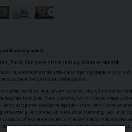
rgsmål om et produkt
en, Paris, for mere stille rum og blødere akustik
alen, Paris
kombinerer akustiske løsninger og vægdekoration i é
at absorbere forstyrrende lydrefleksioner.
uet hurtigt kan blive højt, såsom køkkener, stuer, åbne kontorlan
ehageligt lydbillede. Placer panelet, hvor du oplever meget ekko el
 i denne kategori er særligt velegnede til rum, hvor du ønske
 silhuetter giver rummet en mere urban stemning, hvor linjer og p
Den akustisk effektive konstruktion hjælper med at reducere ska
blødere og forbedrer rumakustikken i stuer og kontorer samt sov