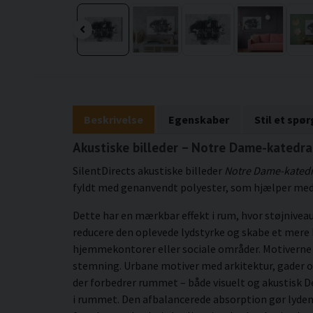
Beskrivelse
Egenskaber
Stil et spø
Akustiske billeder – Notre Dame-katedral
SilentDirects akustiske billeder
Notre Dame-katedr
fyldt med genanvendt polyester, som hjælper med 
Dette har en mærkbar effekt i rum, hvor støjnivea
reducere den oplevede lydstyrke og skabe et mere b
hjemmekontorer eller sociale områder. Motiverne
stemning. Urbane motiver med arkitektur, gader og
der forbedrer rummet – både visuelt og akustisk 
i rummet. Den afbalancerede absorption gør lyden 