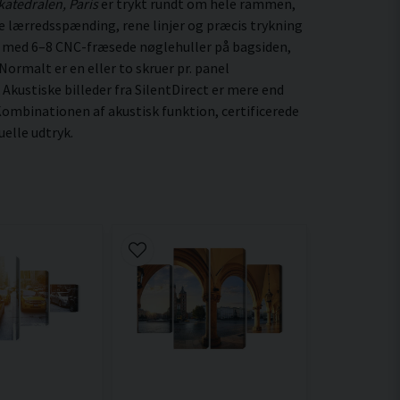
atedralen, Paris
er trykt rundt om hele rammen,
ige lærredsspænding, rene linjer og præcis trykning
t med 6–8 CNC-fræsede nøglehuller på bagsiden,
ormalt er en eller to skruer pr. panel
 Akustiske billeder fra SilentDirect er mere end
ombinationen af akustisk funktion, certificerede
elle udtryk.