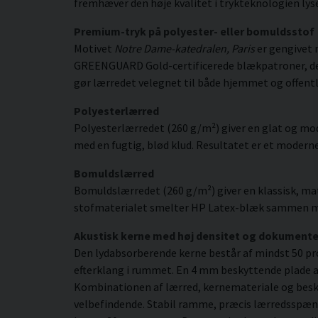
fremhæver den høje kvalitet i trykteknologien lys
Premium-tryk på polyester- eller bomuldsstof
Motivet
Notre Dame-katedralen, Paris
er gengivet 
GREENGUARD Gold-certificerede blækpatroner, der gi
gør lærredet velegnet til både hjemmet og offentl
Polyesterlærred
Polyesterlærredet (260 g/m²) giver en glat og mod
med en fugtig, blød klud. Resultatet er et moderne,
Bomuldslærred
Bomuldslærredet (260 g/m²) giver en klassisk, mat
stofmaterialet smelter HP Latex-blæk sammen med s
Akustisk kerne med høj densitet og dokument
Den lydabsorberende kerne består af mindst 50 pr
efterklang i rummet. En 4 mm beskyttende plade af
Kombinationen af lærred, kernemateriale og besky
velbefindende. Stabil ramme, præcis lærredsspæn