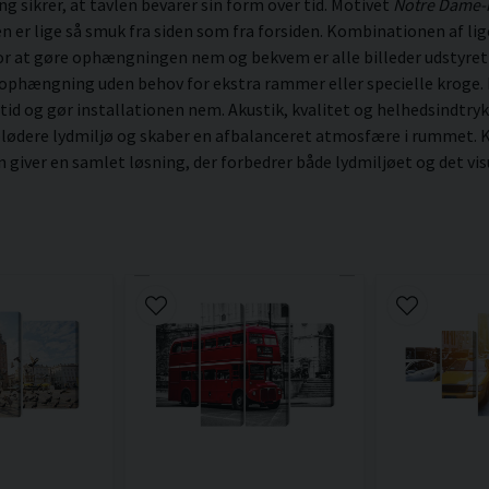
sikrer, at tavlen bevarer sin form over tid. Motivet
Notre Dame-k
vlen er lige så smuk fra siden som fra forsiden. Kombinationen af l
For at gøre ophængningen nem og bekvem er alle billeder udstyre
 ophængning uden behov for ekstra rammer eller specielle kroge. N
 tid og gør installationen nem. Akustik, kvalitet og helhedsindtryk
blødere lydmiljø og skaber en afbalanceret atmosfære i rummet. K
ver en samlet løsning, der forbedrer både lydmiljøet og det visu