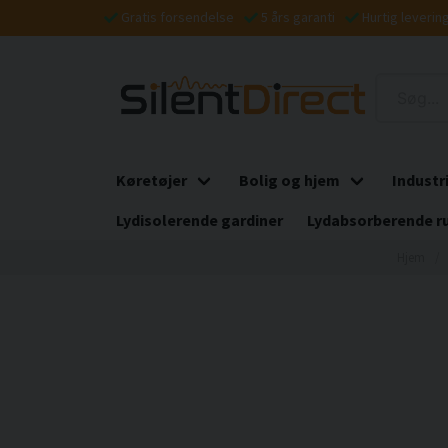
Gratis forsendelse
5 års garanti
Hurtig leverin
Køretøjer
Bolig og hjem
Industr
Lydisolerende gardiner
Lydabsorberende r
Hjem