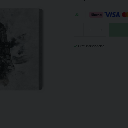
-
+
Gratis forsendelse