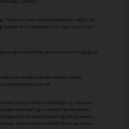
 stemning i rummet.
i. Trykket er lavet med vandbaserede, lugtfri og
bevarer deres intensitet selv i lyse rum, hvilket
hed og en overflade, der kan tørres forsigtigt af
 den fine struktur bør det renses. Uanset
 farveintensitet over tid.
rialet fanger effektivt lydbølger og reducerer
t skabe stabilitet og en holdbar konstruktion.
ståeligheden, koncentrationen og det generelle
 ramme, mens formater fra 90×60 cm og opefter