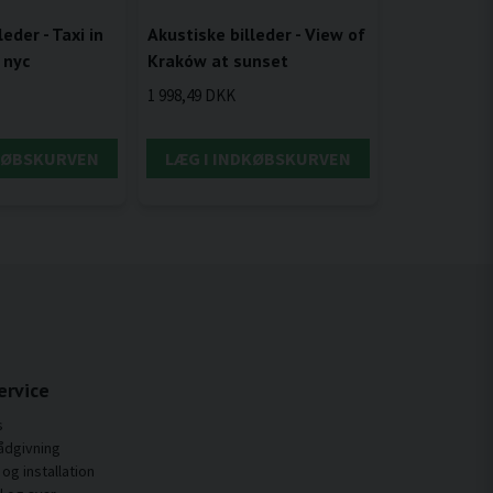
Akustiske billeder - View of
eder - Taxi in
Kraków at sunset
 nyc
1 998,49 DKK
DKØBSKURVEN
LÆG I INDKØBSKURVEN
ervice
s
ådgivning
og installation