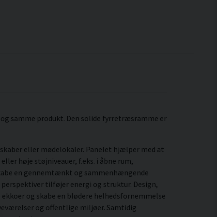
t og samme produkt. Den solide fyrretræsramme er
dskaber eller mødelokaler. Panelet hjælper med at
ler høje støjniveauer, f.eks. i åbne rum,
r at skabe en gennemtænkt og sammenhængende
erspektiver tilføjer energi og struktur. Design,
rpe ekkoer og skabe en blødere helhedsfornemmelse
eværelser og offentlige miljøer. Samtidig