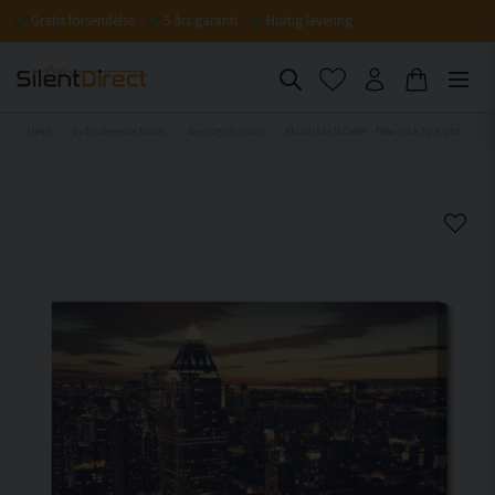
Gratis forsendelse
5 års garanti
Hurtig levering
Hjem
Lydisolerende tavler
Byer og skylines
Akustiske billeder - New York by night