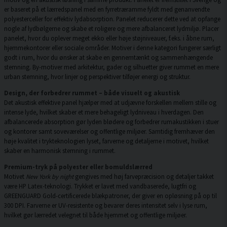
er baseret på et lærredspanel med en fyrretræramme fyldt med genanvendte
polyesterceller for effektiv lydabsorption. Panelet reducerer dette ved at opfange
nogle af lydbølgerne og skabe et roligere og mere afbalanceret lydmiljø. Placer
panelet, hvor du oplever meget ekko eller høje støjniveauer, f.eks. i åbne rum,
hjemmekontorer eller sociale områder. Motiver i denne kategori fungerer særligt
godt i rum, hvor du ønsker at skabe en gennemtænkt og sammenhængende
stemning. By-motiver med arkitektur, gader og silhuetter giver rummet en mere
urban stemning, hvor linjer og perspektiver tilføjer energi og struktur.
Design, der forbedrer rummet – både visuelt og akustisk
Det akustisk effektive panel hjælper med at udjævne forskellen mellem stille og
intense lyde, hvilket skaber et mere behageligt lydniveau i hverdagen. Den
afbalancerede absorption gør lyden blødere og forbedrer rumakustikken i stuer
og kontorer samt soveværelser og offentlige miljøer. Samtidig fremhæver den
høje kvalitet i trykteknologien lyset, farverne og detaljerne i motivet, hvilket
skaber en harmonisk stemning i rummet.
Premium-tryk på polyester eller bomuldslærred
Motivet
New York by night
gengives med høj farvepræcision og detaljer takket
være HP Latex-teknologi. Trykket er lavet med vandbaserede, lugtfri og
GREENGUARD Gold-certificerede blækpatroner, der giver en opløsning på op til
300 DPI. Farverne er UV-resistente og bevarer deres intensitet selv i lyse rum,
hvilket gør lærredet velegnet til både hjemmet og offentlige miljøer.