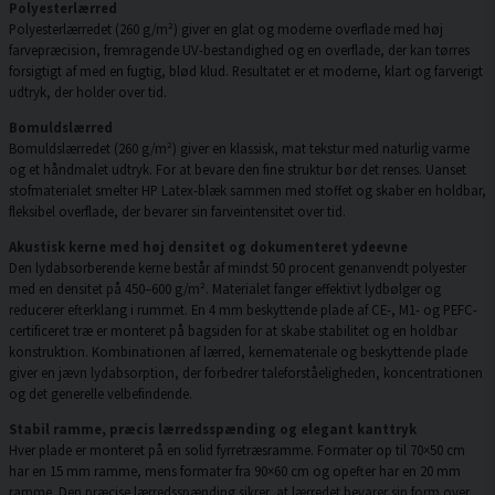
Polyesterlærred
Polyesterlærredet (260 g/m²) giver en glat og moderne overflade med høj
farvepræcision, fremragende UV-bestandighed og en overflade, der kan tørres
forsigtigt af med en fugtig, blød klud. Resultatet er et moderne, klart og farverigt
udtryk, der holder over tid.
Bomuldslærred
Bomuldslærredet (260 g/m²) giver en klassisk, mat tekstur med naturlig varme
og et håndmalet udtryk. For at bevare den fine struktur bør det renses. Uanset
stofmaterialet smelter HP Latex-blæk sammen med stoffet og skaber en holdbar,
fleksibel overflade, der bevarer sin farveintensitet over tid.
Akustisk kerne med høj densitet og dokumenteret ydeevne
Den lydabsorberende kerne består af mindst 50 procent genanvendt polyester
med en densitet på 450–600 g/m². Materialet fanger effektivt lydbølger og
reducerer efterklang i rummet. En 4 mm beskyttende plade af CE-, M1- og PEFC-
certificeret træ er monteret på bagsiden for at skabe stabilitet og en holdbar
konstruktion. Kombinationen af lærred, kernemateriale og beskyttende plade
giver en jævn lydabsorption, der forbedrer taleforståeligheden, koncentrationen
og det generelle velbefindende.
Stabil ramme, præcis lærredsspænding og elegant kanttryk
Hver plade er monteret på en solid fyrretræsramme. Formater op til 70×50 cm
har en 15 mm ramme, mens formater fra 90×60 cm og opefter har en 20 mm
ramme. Den præcise lærredsspænding sikrer, at lærredet bevarer sin form over