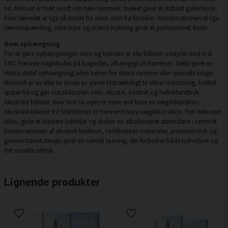
tid. Motivet er trykt rundt om hele rammen, hvilket giver et stilfuldt gallerilook,
hvor lærredet er lige så smukt fra siden som fra forsiden. Kombinationen af lige
lærredsspænding, rene linjer og præcis trykning giver et professionelt finish.
Nem ophængning
For at gøre ophængningen nem og bekvem er alle billeder udstyret med 6–8
CNC-fræsede nøglehuller på bagsiden, afhængigt af størrelsen. Dette giver en
ekstra stabil ophængning uden behov for ekstra rammer eller specielle kroge.
Normalt er en eller to skruer pr. panel tilstrækkeligt til sikker montering, hvilket
sparer tid og gør installationen nem. Akustik, kvalitet og helhedsindtryk
Akustiske billeder
New York by night
er mere end bare en vægdekoration.
Akustiske billeder fra SilentDirect er mere end bare vægdekoration. Det reducerer
ekko, giver et blødere lydmiljø og skaber en afbalanceret atmosfære i rummet.
Kombinationen af akustisk funktion, certificerede materialer, premium-tryk og
gennemtænkt design giver en samlet løsning, der forbedrer både lydmiljøet og
det visuelle udtryk.
Lignende produkter