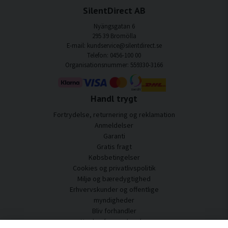
SilentDirect AB
Nyängsgatan 6
295 39 Bromölla
E-mail: kundservice@silentdirect.se
Telefon: 0456-100 00
Organisationsnummer: 559330-3166
Handl trygt
Fortrydelse, returnering og reklamation
Anmeldelser
Garanti
Gratis fragt
Købsbetingelser
Cookies og privatlivspolitik
Miljø og bæredygtighed
Erhvervskunder og offentlige
myndigheder
Bliv forhandler
Nogle af vores kunder