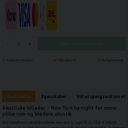
LÆG I INDKØBSKURVEN
-
+
Gratis forsendelse
5 års garanti
Hurtig levering
Beskrivelse
Egenskaber
Stil et spørgsmål om et
Akustiske billeder – New York by night for mere
stille rum og blødere akustik
Med SilentDirects akustiske billeder
New York by night
får du både et stilfuldt
motiv og en akustisk løsning i samme produkt. Panelet er fremstillet i Sverige og