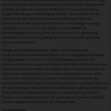
på en lærredsplade med en fyrretræramme, fyldt med en kerne af genanvendt
polyester, der reducerer efterklang. Panelet er med til at skabe et blødere
baggrundsniveau og et mere behageligt lydmiljø. Placer panelet, hvor du
oplever meget ekko eller høje støjniveauer, for eksempel i åbne rum,
hjemmekontorer eller sociale områder. Motiver i denne kategori er særligt
velegnede til rum, hvor du ønsker at skabe en gennemtænkt og
sammenhængende stemning. Dyremotiver skaber en varm og personlig
atmosfære, hvor kontraster og detaljer giver motivet karakter og fordyber
rummets samlede udtryk.
Design, der forbedrer rummet – både visuelt og akustisk
Ved at kombinere absorberende materialer med et omhyggeligt strakt lærred
bidrager panelet til en mere kontrolleret og behagelig rumakustik. Den
afbalancerede absorption gør lyden blødere og forbedrer rumakustikken i stuer
og kontorer samt soveværelser og offentlige miljøer. Samtidig fremhæver den
høje kvalitet i trykteknologien lyset, farverne og detaljerne i motivet, hvilket
skaber en harmonisk stemning i rummet. Premium-tryk på polyester eller
bomuldslærred Motivet gengives med høj farvepræcision og detaljer takket være
HP Latex-teknologi. Trykket udføres med vandbaserede, lugtfri og GREENGUARD
Gold-certificerede blækpatroner, der giver en opløsning på op til 300 DPI.
Farverne er UV-resistente og bevarer deres intensitet selv i lyse rum, hvilket gør
lærredet velegnet til både hjemmet og offentlige miljøer.
Polyesterlærred