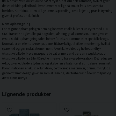
tid. Motivet
Neva masquarade cat
er trykt rundt om hele rammen, hvilket giver
det et stilfuldt gallerilook, hvor lærredet er lige så smukt fra siden som fra
forsiden. Kombinationen af lige lærredsspænding, rene linjer og præcis trykning
giver et professionelt finish.
Nem ophængning
For at gøre ophængningen nem og bekvem er alle billeder udstyret med 6–8
CNC-fræsede nøglehuller på bagsiden, afhængigt af størrelsen. Dette giver en
ekstra stabil ophængning uden behov for ekstra rammer eller specielle kroge.
Normalt er en eller to skruer pr. panel tilstrækkeligt til sikker montering, hvilket
sparer tid og gør installationen nem. Akustik, kvalitet og helhedsindtryk
Akustiske billeder Neva masquarade cat er mere end bare en vægdekoration.
Akustiske billeder fra SilentDirect er mere end bare vægdekoration. Det reducerer
ekko, giver et blødere lydmiljø og skaber en afbalanceret atmosfære i rummet.
Kombinationen af akustisk funktion, certificerede materialer, premium-tryk og
gennemtænkt design giver en samlet løsning, der forbedrer både lydmiljøet og
det visuelle udtryk.
Lignende produkter