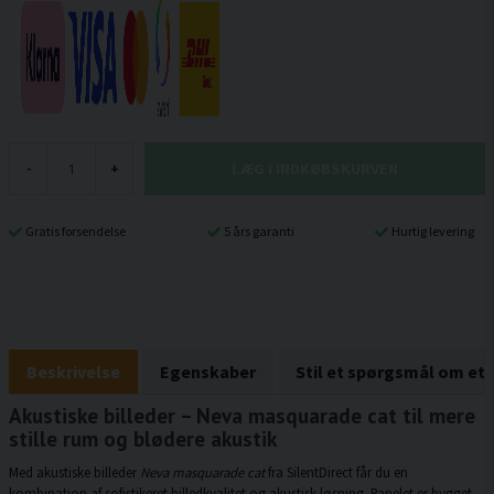
LÆG I INDKØBSKURVEN
-
+
Gratis forsendelse
5 års garanti
Hurtig levering
Beskrivelse
Egenskaber
Stil et spørgsmål om et
Akustiske billeder – Neva masquarade cat til mere
stille rum og blødere akustik
Med akustiske billeder
Neva masquarade cat
fra SilentDirect får du en
kombination af sofistikeret billedkvalitet og akustisk løsning. Panelet er bygget