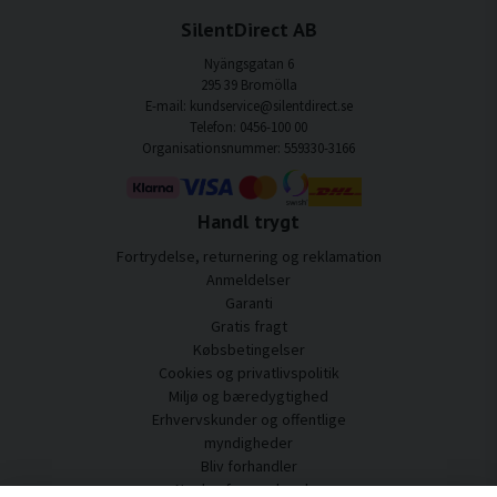
SilentDirect AB
Nyängsgatan 6
295 39 Bromölla
E-mail: kundservice@silentdirect.se
Telefon: 0456-100 00
Organisationsnummer: 559330-3166
Handl trygt
Fortrydelse, returnering og reklamation
Anmeldelser
Garanti
Gratis fragt
Købsbetingelser
Cookies og privatlivspolitik
Miljø og bæredygtighed
Erhvervskunder og offentlige
myndigheder
Bliv forhandler
Nogle af vores kunder