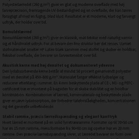
Polyesterlærredet (260 g/m²) giver en glat og moderne overflade med høj
farvepræcision, fremragende UV-bestandighed og en overflade, der kan tørres
forsigtigt af med en fugtig, blød klud. Resultatet er et moderne, klart og farverigt
udtryk, der holder over tid.
Bomuldslærred
Bomuldslærredet (260 g/m²) giver en klassisk, mat tekstur med naturlig varme
og et håndmalet udtryk. For at bevare den fine struktur bør det renses. Uanset
stofmaterialet smelter HP Latex-blæk sammen med stoffet og skaber en holdbar,
fleksibel overflade, der bevarer sin farveintensitet over tid.
Akustisk kerne med høj densitet og dokumenteret ydeevne
Den lydabsorberende kerne består af mindst 50 procent genanvendt polyester
med en densitet på 450–600 g/m². Materialet fanger effektivt lydbølger og
reducerer efterklang i rummet. En 4 mm beskyttende plade af CE-, M1- og PEFC-
certificeret træ er monteret på bagsiden for at skabe stabilitet og en holdbar
konstruktion. Kombinationen af lærred, kernemateriale og beskyttende plade
giver en jævn lydabsorption, der forbedrer taleforståeligheden, koncentrationen
og det generelle velbefindende.
Stabil ramme, præcis lærredsspænding og elegant kanttryk
Hvert lærred er monteret på en solid fyrretræsramme. Formater op til 70×50 cm
har en 15 mm ramme, mens formater fra 90×60 cm og opefter har en 20 mm
ramme. Den præcise lærredsspænding sikrer, at lærredet bevarer sin form over