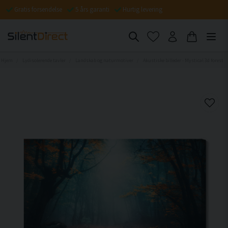
Gratis forsendelse
5 års garanti
Hurtig levering
Hjem
Lydisolerende tavler
Landskab og naturmotiver
Akustiske billeder - Mystical 3d forest