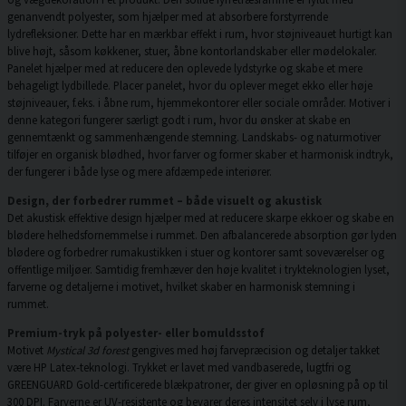
genanvendt polyester, som hjælper med at absorbere forstyrrende
lydrefleksioner. Dette har en mærkbar effekt i rum, hvor støjniveauet hurtigt kan
blive højt, såsom køkkener, stuer, åbne kontorlandskaber eller mødelokaler.
Panelet hjælper med at reducere den oplevede lydstyrke og skabe et mere
behageligt lydbillede. Placer panelet, hvor du oplever meget ekko eller høje
støjniveauer, f.eks. i åbne rum, hjemmekontorer eller sociale områder. Motiver i
denne kategori fungerer særligt godt i rum, hvor du ønsker at skabe en
gennemtænkt og sammenhængende stemning. Landskabs- og naturmotiver
tilføjer en organisk blødhed, hvor farver og former skaber et harmonisk indtryk,
der fungerer i både lyse og mere afdæmpede interiører.
Design, der forbedrer rummet – både visuelt og akustisk
Det akustisk effektive design hjælper med at reducere skarpe ekkoer og skabe en
blødere helhedsfornemmelse i rummet. Den afbalancerede absorption gør lyden
blødere og forbedrer rumakustikken i stuer og kontorer samt soveværelser og
offentlige miljøer. Samtidig fremhæver den høje kvalitet i trykteknologien lyset,
farverne og detaljerne i motivet, hvilket skaber en harmonisk stemning i
rummet.
Premium-tryk på polyester- eller bomuldsstof
Motivet
Mystical 3d forest
gengives med høj farvepræcision og detaljer takket
være HP Latex-teknologi. Trykket er lavet med vandbaserede, lugtfri og
GREENGUARD Gold-certificerede blækpatroner, der giver en opløsning på op til
300 DPI. Farverne er UV-resistente og bevarer deres intensitet selv i lyse rum,