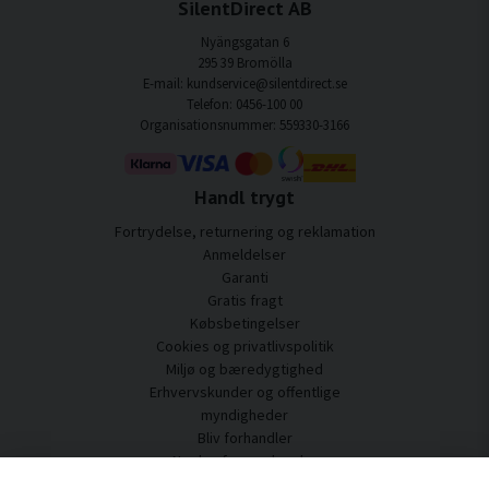
SilentDirect AB
Nyängsgatan 6
295 39 Bromölla
E-mail: kundservice@silentdirect.se
Telefon: 0456-100 00
Organisationsnummer: 559330-3166
Handl trygt
Fortrydelse, returnering og reklamation
Anmeldelser
Garanti
Gratis fragt
Købsbetingelser
Cookies og privatlivspolitik
Miljø og bæredygtighed
Erhvervskunder og offentlige
myndigheder
Bliv forhandler
Nogle af vores kunder
Kundeservice