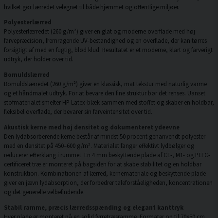
hvilket gør lærredet velegnet til både hjemmet og offentlige miljøer.
Polyesterlærred
Polyesterlærredet (260 g/m²) giver en glat og moderne overflade med høj
farvepræcision, fremragende UV-bestandighed og en overflade, der kan tørres
forsigtigt af med en fugtig, blød klud. Resultatet er et moderne, klart og farverigt
udtryk, der holder over tid.
Bomuldslærred
Bomuldslærredet (260 g/m²) giver en klassisk, mat tekstur med naturlig varme
og et håndmalet udtryk. For at bevare den fine struktur bør det renses. Uanset
stofmaterialet smelter HP Latex-blæk sammen med stoffet og skaber en holdbar,
fleksibel overflade, der bevarer sin farveintensitet over tid.
Akustisk kerne med høj densitet og dokumenteret ydeevne
Den lydabsorberende kerne består af mindst 50 procent genanvendt polyester
med en densitet på 450–600 g/m². Materialet fanger effektivt lydbølger og
reducerer efterklang i rummet. En 4 mm beskyttende plade af CE-, M1- og PEFC-
certificeret træ er monteret på bagsiden for at skabe stabilitet og en holdbar
konstruktion. Kombinationen af lærred, kernemateriale og beskyttende plade
giver en jævn lydabsorption, der forbedrer taleforståeligheden, koncentrationen
og det generelle velbefindende.
Stabil ramme, præcis lærredsspænding og elegant kanttryk
Hver plade er monteret på en solid fyrretræsramme. Formater op til 70×50 cm