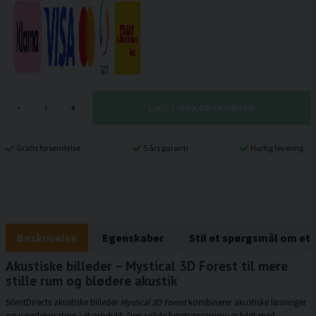
LÆG I INDKØBSKURVEN
-
+
Gratis forsendelse
5 års garanti
Hurtig levering
Beskrivelse
Egenskaber
Stil et spørgsmål om et
Akustiske billeder – Mystical 3D Forest til mere
stille rum og blødere akustik
SilentDirects akustiske billeder
Mystical 3D Forest
kombinerer akustiske løsninger
og vægdekoration i ét produkt. Den solide fyrretræsramme er fyldt med