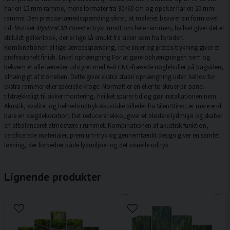
har en 15 mm ramme, mens formater fra 90×60 cm og opefter har en 20 mm
ramme. Den præcise lærredsspænding sikrer, at maleriet bevarer sin form over
tid. Motivet
Mystical 3D Forest
er trykt rundt om hele rammen, hvilket giver det et
stilfuldt gallerilook, der er lige så smukt fra siden som fra forsiden.
Kombinationen af lige lærredsspænding, rene linjer og præcis trykning giver et
professionelt finish. Enkel ophængning For at gøre ophængningen nem og
bekvem er alle lærreder udstyret med 6–8 CNC-fræsede nøglehuller på bagsiden,
afhængigt af størrelsen. Dette giver ekstra stabil ophængning uden behov for
ekstra rammer eller specielle kroge. Normalt er en eller to skruer pr. panel
tilstrækkeligt til sikker montering, hvilket sparer tid og gør installationen nem.
Akustik, kvalitet og helhedsindtryk Akustiske billeder fra SilentDirect er mere end
bare en vægdekoration. Det reducerer ekko, giver et blødere lydmiljø og skaber
en afbalanceret atmosfære i rummet. Kombinationen af akustisk funktion,
certificerede materialer, premium-tryk og gennemtænkt design giver en samlet
løsning, der forbedrer både lydmiljøet og det visuelle udtryk.
Lignende produkter