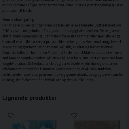
Kombinationen af lige lærredsspænding, rene linjer og præcis trykning giver et
professionelt finish.
Nem ophængning
For at gøre ophængningen nem og bekvem er alle lærreder udstyret med 6–8
CNC-fræsede nøglehuller på bagsiden, afhængigt af størrelsen. Dette giver en
ekstra stabil ophængning uden behov for ekstra rammer eller specielle kroge.
Normalt er en eller to skruer pr. tavle tilstrækkeligt til sikker montering, hvilket
sparer tid og gør installationen nem. Akustik, kvalitet og helhedsindtryk
Akustiske billeder i form af en Modernist-tavle med et blåt verdenskort er mere
end bare en vægdekoration. Akustiske billeder fra SilentDirect er mere end bare
vægdekoration. Det reducerer ekko, giver et blødere lydmiljø og skaber en
afbalanceret atmosfære i rummet. Kombinationen af akustisk funktion,
certificerede materialer, premium-tryk og gennemtænkt design giver en samlet
løsning, der forbedrer både lydmiljøet og det visuelle udtryk.
Lignende produkter