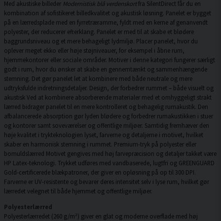
Med akustiske billeder
Modernistisk blå verdenskort
fra SilentDirect får du en
kombination af sofistikeret billedkvalitet og akustisk løsning. Panelet er bygget
på en lærredsplade med en fyrretræramme, fyldt med en kerne af genanvendt
polyester, der reducerer efterklang. Panelet er med til at skabe et blødere
baggrundsniveau og et mere behageligt lydmiljø. Placer panelet, hvor du
oplever meget ekko eller høje støjniveauer, for eksempel i åbne rum,
hjemmekontorer eller sociale områder. Motiver i denne kategori fungerer særligt
godt i rum, hvor du ønsker at skabe en gennemtænkt og sammenhængende
stemning. Det gør panelet let at kombinere med både neutrale og mere
udtryksfulde indretningsdetaljer. Design, der forbedrer rummet – både visuelt og
akustisk Ved at kombinere absorberende materialer med et omhyggeligt strakt
lærred bidrager panelet til en mere kontrolleret og behagelig rumakustik. Den
afbalancerede absorption gør lyden blødere og forbedrer rumakustikken i stuer
og kontorer samt soveværelser og offentlige miljøer. Samtidig fremhæver den
høje kvalitet i trykteknologien lyset, farverne og detaljerne i motivet, hvilket
skaber en harmonisk stemning i rummet. Premium-tryk på polyester eller
bomuldslærred Motivet gengives med høj farvepræcision og detaljer takket være
HP Latex-teknologi. Trykket udføres med vandbaserede, lugtfri og GREENGUARD
Gold-certificerede blækpatroner, der giver en opløsning på op til 300 DPI.
Farverne er UV-resistente og bevarer deres intensitet selv i lyse rum, hvilket gør
lærredet velegnet til både hjemmet og offentlige miljøer.
Polyesterlærred
Polyesterlærredet (260 g/m²) giver en glat og moderne overflade med høj