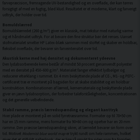
farvepræcision, fremragende UV-bestandighed og en overflade, der kan tørres
forsigtigt af med en fugtig, blød klud. Resultatet er et moderne, klart og farverigt
udtryk, der holder over tid.
Bomuldslærred
Bomuldslærredet (260 g/m²) giver en klassisk, mat tekstur med naturlig varme
og et håndmalet udtryk. For at bevare den fine struktur bør det renses. Uanset
stofmaterialet smelter HP Latex-blæk sammen med stoffet og skaber en holdbar,
fleksibel overflade, der bevarer sin farveintensitet over tid.
Akustisk kerne med høj densitet og dokumenteret ydeevne
Den lydabsorberende kerne består af mindst 50 procent genanvendt polyester
med en densitet på 450–600 g/m². Materialet fanger effektivt lydbølger og
reducerer efterklang i rummet. En 4 mm beskyttende plade af CE-, M1- og PEFC-
certificeret træ er monteret på bagsiden for at skabe stabilitet og en holdbar
konstruktion. Kombinationen af lærred, kernemateriale og beskyttende plade
giver en jævn lydabsorption, der forbedrer taleforståeligheden, koncentrationen
og det generelle velbefindende.
Stabil ramme, præcis lærredsspænding og elegant kanttryk
Hver plade er monteret på en solid fyrretræsramme. Formater op til 70×50 cm
har en 15 mm ramme, mens formater fra 90×60 cm og opefter har en 20 mm
ramme. Den præcise lærredsspænding sikrer, at lærredet bevarer sin form over
tid. Motivet
Modernist blue world map
er trykt rundt om hele rammen, hvilket
giver det et stilfuldt gallerilook, der er lige så smukt fra siden som fra forsiden.