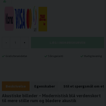
LÆG I INDKØBSKURVEN
-
+
Gratis forsendelse
5 års garanti
Hurtig levering
Beskrivelse
Egenskaber
Stil et spørgsmål om et
Akustiske billeder – Modernistisk blå verdenskort
til mere stille rum og blødere akustik