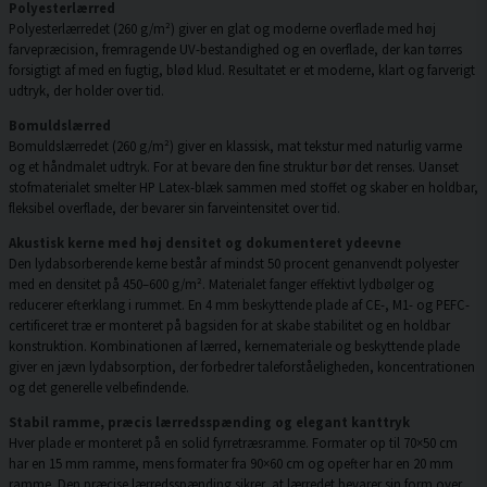
Polyesterlærred
Polyesterlærredet (260 g/m²) giver en glat og moderne overflade med høj
farvepræcision, fremragende UV-bestandighed og en overflade, der kan tørres
forsigtigt af med en fugtig, blød klud. Resultatet er et moderne, klart og farverigt
udtryk, der holder over tid.
Bomuldslærred
Bomuldslærredet (260 g/m²) giver en klassisk, mat tekstur med naturlig varme
og et håndmalet udtryk. For at bevare den fine struktur bør det renses. Uanset
stofmaterialet smelter HP Latex-blæk sammen med stoffet og skaber en holdbar,
fleksibel overflade, der bevarer sin farveintensitet over tid.
Akustisk kerne med høj densitet og dokumenteret ydeevne
Den lydabsorberende kerne består af mindst 50 procent genanvendt polyester
med en densitet på 450–600 g/m². Materialet fanger effektivt lydbølger og
reducerer efterklang i rummet. En 4 mm beskyttende plade af CE-, M1- og PEFC-
certificeret træ er monteret på bagsiden for at skabe stabilitet og en holdbar
konstruktion. Kombinationen af lærred, kernemateriale og beskyttende plade
giver en jævn lydabsorption, der forbedrer taleforståeligheden, koncentrationen
og det generelle velbefindende.
Stabil ramme, præcis lærredsspænding og elegant kanttryk
Hver plade er monteret på en solid fyrretræsramme. Formater op til 70×50 cm
har en 15 mm ramme, mens formater fra 90×60 cm og opefter har en 20 mm
ramme. Den præcise lærredsspænding sikrer, at lærredet bevarer sin form over