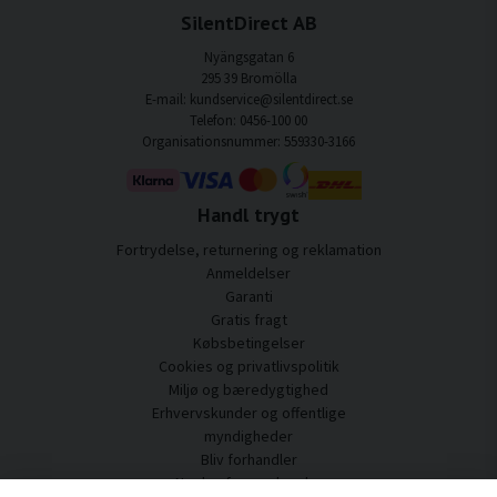
SilentDirect AB
Nyängsgatan 6
295 39 Bromölla
E-mail: kundservice@silentdirect.se
Telefon: 0456-100 00
Organisationsnummer: 559330-3166
Handl trygt
Fortrydelse, returnering og reklamation
Anmeldelser
Garanti
Gratis fragt
Købsbetingelser
Cookies og privatlivspolitik
Miljø og bæredygtighed
Erhvervskunder og offentlige
myndigheder
Bliv forhandler
Nogle af vores kunder