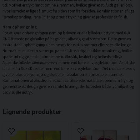
tid. Motivet er trykt rundt om hele rammen, hvilket giver et stilfuldt gallerilook,
hvor lærredet er lige så smukt fra siden som fra forsiden. Kombinationen af lige
lærredsspænding, rene linjer og præcis trykning giver et professionelt finish.
Nem ophængning
For at gøre ophængningen nem og bekvem er alle billeder udstyret med 6–8
CNC-fræsede nøglehuller på bagsiden, afhængigt af størrelsen. Dette giver en
ekstra stabil ophængning uden behov for ekstra rammer eller specielle kroge.
Normalt er en eller to skruer pr. panel tilstrækkeligt til sikker montering, hvilket
sparer tid og gør installationen nem. Akustik, kvalitet og helhedsindtryk
Akustiske billeder
Miniature roses
er mere end bare en vægdekoration. Akustiske
billeder fra SilentDirect er mere end bare en vægdekoration. Det reducerer ekko,
giver et blødere lydmiljø og skaber en afbalanceret atmosfære i rummet.
Kombinationen af akustisk funktion, certificerede materialer, premium-tryk og
gennemtænkt design giver en samlet løsning, der forbedrer både lydmiljøet og
det visuelle udtryk.
Lignende produkter