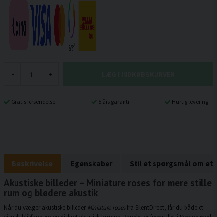
LÆG I INDKØBSKURVEN
-
+
Gratis forsendelse
5 års garanti
Hurtig levering
Beskrivelse
Egenskaber
Stil et spørgsmål om et
Akustiske billeder – Miniature roses for mere stille
rum og blødere akustik
Når du vælger akustiske billeder
Miniature roses
fra SilentDirect, får du både et
visuelt blikfang og en diskret akustisk løsning. Panelet er fremstillet i Sverige med