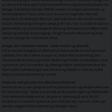
en ramme af fyrretræ og en lydabsorberende kerne af genanvendt polyester, der
bidrager til et blødere lydmiljø. Effekten mærkes i et roligere samtalemiljø og
mindre lydtræthed. Placer tavlen, hvor du oplever meget ekko eller høje
støjniveauer, for eksempel i åbne rum, hjemmekontorer eller sociale områder.
Motiver i denne kategori fungerer særligt godt i rum, hvor du ønsker at skabe en
gennemtænkt og sammenhængende stemning. Blomstermotiver tilføjer subtile
detaljer og naturlige farveovergange, der gør rummet indbydende og livligt
uden at overtage det overordnede udtryk.
Design, der forbedrer rummet – både visuelt og akustisk
Ved at reducere mængden af reflekteret lyd skaber panelet et mere harmonisk
lydbillede, hvor det er lettere at slappe af, arbejde eller socialisere sig. Den
afbalancerede absorption gør lyden blødere og forbedrer rumakustikken i stuer
og kontorer samt soveværelser og offentlige miljøer. Samtidig fremhæver den
høje kvalitet i trykteknologien lyset, farverne og detaljerne i motivet, hvilket
skaber en harmonisk stemning i rummet.
Premium-tryk på polyester eller bomuldslærred
Motivet
Miniature roses
gengives med høj farvepræcision og detaljer takket være
HP Latex-teknologi. Trykket er lavet med vandbaserede, lugtfri og GREENGUARD
Gold-certificerede blækpatroner, der giver en opløsning på op til 300 DPI.
Farverne er UV-resistente og bevarer deres intensitet selv i lyse rum, hvilket gør
lærredet velegnet til både hjemmet og offentlige miljøer.