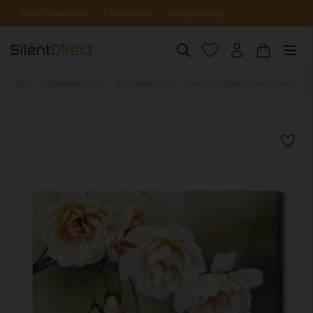
Gratis forsendelse
5 års garanti
Hurtig levering
Hjem
Lydisolerende tavler
Blomster og planter
Akustiske billeder - Miniature roses