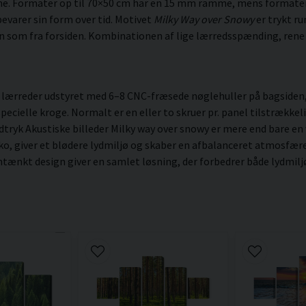
me. Formater op til 70×50 cm har en 15 mm ramme, mens formate
evarer sin form over tid. Motivet
Milky Way over Snowy
er trykt ru
den som fra forsiden. Kombinationen af lige lærredsspænding, rene 
ærreder udstyret med 6–8 CNC-fræsede nøglehuller på bagsiden, a
ielle kroge. Normalt er en eller to skruer pr. panel tilstrækkelig
dtryk Akustiske billeder Milky way over snowy er mere end bare en 
ko, giver et blødere lydmiljø og skaber en afbalanceret atmosfær
ænkt design giver en samlet løsning, der forbedrer både lydmiljøe