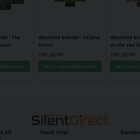
eder - The
Akustiske billeder - 3d pine
Akustiske bil
orest
forest
on the sea 3
2 855,29 DKK
2 855,29 DKK
ØBSKURVEN
LÆG I INDKØBSKURVEN
LÆG I IN
ct AB
Handl trygt
Kundes
6