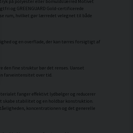
tryk på polyester eller bomuldslærred Motivet
lugtfri og GREENGUARD Gold-certificerede
yse rum, hvilket gør lærredet velegnet til både
hed og en overflade, der kan tørres forsigtigt af
 den fine struktur bør det renses. Uanset
 farveintensitet over tid.
rialet fanger effektivt lydbølger og reducerer
t skabe stabilitet og en holdbar konstruktion.
ståeligheden, koncentrationen og det generelle