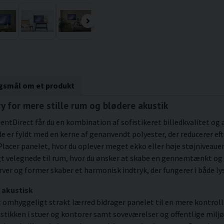
rgsmål om et produkt
y for mere stille rum og blødere akustik
lentDirect får du en kombination af sofistikeret billedkvalitet og
 er fyldt med en kerne af genanvendt polyester, der reducerer efte
lacer panelet, hvor du oplever meget ekko eller høje støjniveaue
rligt velegnede til rum, hvor du ønsker at skabe en gennemtænk
arver og former skaber et harmonisk indtryk, der fungerer i både 
 akustisk
omhyggeligt strakt lærred bidrager panelet til en mere kontrol
tikken i stuer og kontorer samt soveværelser og offentlige miljø