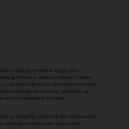
 akustisk løsning. Panelet er bygget på en
rklang. Panelet er med til at skabe et blødere
r, for eksempel i åbne rum, hjemmekontorer eller
t og sammenhængende stemning. Landskabs- og
lyse og mere afdæmpede interiører.
leret og behagelig rumakustik. Den afbalancerede
er. Samtidig fremhæver den høje kvalitet i