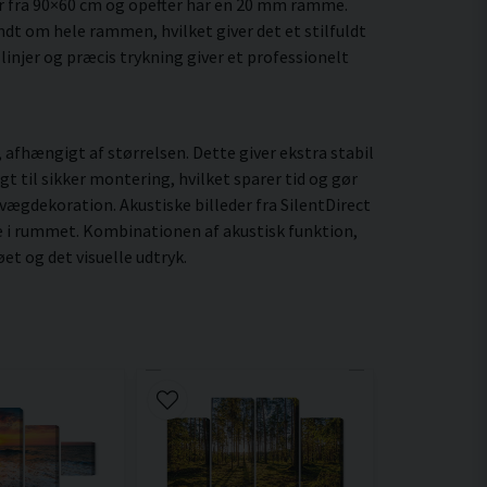
r fra 90×60 cm og opefter har en 20 mm ramme.
ndt om hele rammen, hvilket giver det et stilfuldt
linjer og præcis trykning giver et professionelt
fhængigt af størrelsen. Dette giver ekstra stabil
t til sikker montering, hvilket sparer tid og gør
vægdekoration. Akustiske billeder fra SilentDirect
e i rummet. Kombinationen af akustisk funktion,
t og det visuelle udtryk.