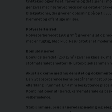
trykteknologien lyset, farverne og detaljerne i 
gengives med høj farvepræcision og detaljer takk
blækpatroner, der giver en opløsning på op til 300 
hjemmet og offentlige miljøer.
Polyesterlærred
Polyesterlærredet (260 g/m²) giver en glat og mod
med en fugtig, blød klud. Resultatet er et moderne,
Bomuldslærred
Bomuldslærredet (260 g/m²) giver en klassisk, mat
stofmaterialet smelter HP Latex-blæk sammen med s
Akustisk kerne med høj densitet og dokument
Den lydabsorberende kerne består af mindst 50 pr
efterklang i rummet. En 4 mm beskyttende plade af
Kombinationen af lærred, kernemateriale og besky
velbefindende.
Stabil ramme, præcis lærredsspænding og eleg