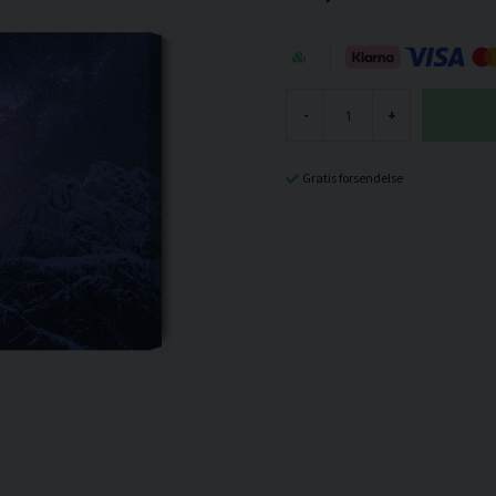
-
+
Gratis forsendelse