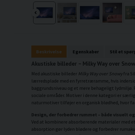
Beskrivelse
Egenskaber
Stil et spø
Akustiske billeder – Milky Way over Snow
Med akustiske billeder
Milky Way over Snowy
fra Si
lærredsplade med en fyrretræramme, hvis inderside
baggrundsniveau og et mere behageligt lydmiljø. P
sociale områder. Motiver i denne kategori er sæ
naturmotiver tilføjer en organisk blødhed, hvor f
Design, der forbedrer rummet – både visuelt og
Ved at kombinere absorberende materialer med et 
absorption gør lyden blødere og forbedrer rumakus