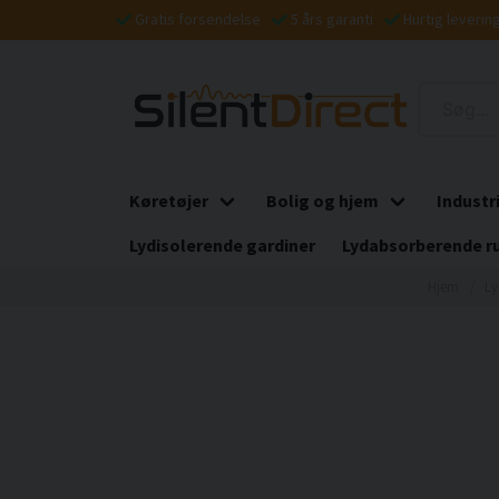
Gratis forsendelse
5 års garanti
Hurtig leverin
Køretøjer
Bolig og hjem
Industr
Lydisolerende gardiner
Lydabsorberende r
Hjem
Ly