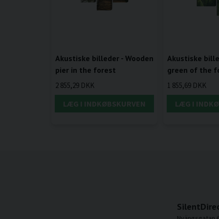
Akustiske billeder - Wooden
Akustiske bill
pier in the forest
green of the f
2 855,29 DKK
1 855,69 DKK
LÆG I INDKØBSKURVEN
LÆG I INDK
SilentDire
Nyängsgatan 