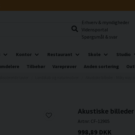
g
Erhverv & myndigheder
Vidensportal
Spørgsmål & svar
i
Kontor
Restaurant
Skole
Studio
umdelere
Tilbehør
Vareprøver
Anden sortering
Out
disolerende tavler
Landskab og naturmotiver
Akustiske billeder - Milky way
Akustiske billeder
Artnr:
CF-12905
998,89 DKK