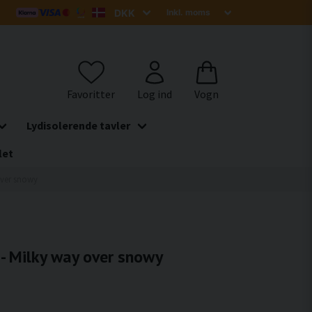
Lydisolerende tavler
let
 over snowy
 - Milky way over snowy