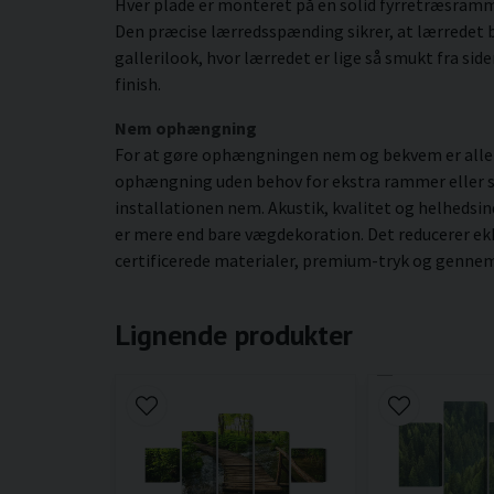
Hver plade er monteret på en solid fyrretræsram
Den præcise lærredsspænding sikrer, at lærredet b
gallerilook, hvor lærredet er lige så smukt fra si
finish.
Nem ophængning
For at gøre ophængningen nem og bekvem er alle l
ophængning uden behov for ekstra rammer eller spec
installationen nem. Akustik, kvalitet og helhedsin
er mere end bare vægdekoration. Det reducerer ek
certificerede materialer, premium-tryk og gennemt
Lignende produkter