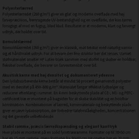
Polyesterlærred
Polyesterlærredet (260 g/m²) giver en glat og moderne overflade med høj
farvepræcision, fremragende UV-bestandighed og en overflade, der kan tørres
forsigtigt af med en fugtig, blød klud. Resultatet er et moderne, klart og farverigt
udtryk, der holder over tid.
Bomuldslærred
Bomuldslærredet (260 g/m²) giver en klassisk, mat tekstur med naturlig varme
og et håndmalet udtryk. For at bevare den fine struktur bør det renses. Uanset
stofmaterialet smelter HP Latex-blæk sammen med stoffet og skaber en holdbar,
fleksibel overflade, der bevarer sin farveintensitet over tid.
Akustisk kerne med høj densitet og dokumenteret ydeevne
Den lydabsorberende kerne består af mindst 50 procent genanvendt polyester
med en densitet på 450–600 g/m². Materialet fanger effektivt lydbølger og
reducerer efterklang i rummet. En 4 mm beskyttende plade af CE-, M1- og PEFC-
certificeret træ er monteret på bagsiden for at skabe stabilitet og en holdbar
konstruktion. Kombinationen af lærred, kernemateriale og beskyttende plade
giver en jævn lydabsorption, der forbedrer taleforståeligheden, koncentrationen
og det generelle velbefindende.
Stabil ramme, præcis lærredsspænding og elegant kanttryk
Hver plade er monteret på en solid fyrretræsramme. Formater op til 70×50 cm
har en 15 mm ramme, mens formater fra 90×60 cm og opefter har en 20 mm