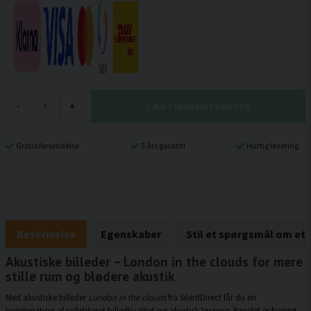
LÆG I INDKØBSKURVEN
-
+
Gratis forsendelse
5 års garanti
Hurtig levering
Beskrivelse
Egenskaber
Stil et spørgsmål om et
Akustiske billeder – London in the clouds for mere
stille rum og blødere akustik
Med akustiske billeder
London in the clouds
fra SilentDirect får du en
kombination af sofistikeret billedkvalitet og akustisk løsning. Panelet er bygget