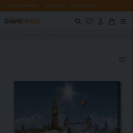
Gratis forsendelse
5 års garanti
Hurtig levering
Hjem
Lydisolerende tavler
Byer og skylines
Akustiske billeder - London in the clouds