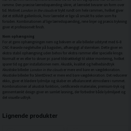
ramme. Den præcise lærredsspænding sikrer, at lærredet bevarer sin form over
tid. Motivet
London in the clouds
er trykt rundt om hele rammen, hvilket giver
det et stilfuldt gallerilook, hvor lærredet er lige så smukt fra siden som fra
forsiden. Kombinationen af lige lærredsspænding, rene linjer og præcis trykning
giver et professionelt finish.
Nem ophængning
For at gøre ophængningen nem og bekvem er alle billeder udstyret med 6–8
CNC-fræsede nøglehuller på bagsiden, afhængigt af størrelsen. Dette giver en
ekstra stabil ophængning uden behov for ekstra rammer eller specielle kroge.
Normalt er en eller to skruer pr. panel tilstrækkeligt til sikker montering, hvilket
sparer tid og gør installationen nem. Akustik, kvalitet og helhedsindtryk
Akustiske billeder
London in the clouds
er mere end bare en vægdekoration.
Akustiske billeder fra SilentDirect er mere end bare vægdekoration. Det reducerer
ekko, giver et blødere lydmiljø og skaber en afbalanceret atmosfære i rummet.
Kombinationen af akustisk funktion, certificerede materialer, premium-tryk og
gennemtænkt design giver en samlet løsning, der forbedrer både lydmiljøet og
det visuelle udtryk.
Lignende produkter