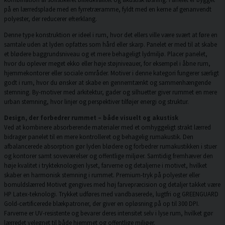
på en lærredsplade med en fyrretræramme, fyldt med en kerne af genanvendt
polyester, der reducerer efterklang.
Denne type konstruktion er ideel i rum, hvor det ellers ville være svært at føre en
samtale uden at lyden opfattes som hård eller skarp. Panelet er med til at skabe
et blødere baggrundsniveau og et mere behageligt lydmiljø. Placer panelet,
hvor du oplever meget ekko eller høje støjniveauer, for eksempel i åbne rum,
hjemmekontorer eller sociale områder. Motiver i denne kategori fungerer særligt
godt i rum, hvor du ønsker at skabe en gennemtænkt og sammenhængende
stemning. By-motiver med arkitektur, gader og silhuetter giver rummet en mere
urban stemning, hvor linjer og perspektiver tilføjer energi og struktur.
Design, der forbedrer rummet – både visuelt og akustisk
Ved at kombinere absorberende materialer med et omhyggeligt strakt lærred
bidrager panelet til en mere kontrolleret og behagelig rumakustik. Den
afbalancerede absorption gør lyden blødere og forbedrer rumakustikken i stuer
og kontorer samt soveværelser og offentlige miljøer. Samtidig fremhæver den
høje kvalitet i trykteknologien lyset, farverne og detaljerne i motivet, hvilket
skaber en harmonisk stemning i rummet. Premium-tryk på polyester eller
bomuldslærred Motivet gengives med høj farvepræcision og detaljer takket være
HP Latex-teknologi. Trykket udføres med vandbaserede, lugtfri og GREENGUARD
Gold-certificerede blækpatroner, der giver en opløsning på op til 300 DPI.
Farverne er UV-resistente og bevarer deres intensitet selv i lyse rum, hvilket gør
lærredet velegnet til både hjemmet og offentlige miljøer.