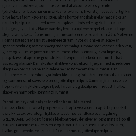
genanvendt polyester, som hjælper med at absorbere forstyrrende
lydrefleksioner. Dette har en mærkbar effekt i rum, hvor støjniveauet hurtigt kan
blive højt, såsom køkkener, stuer, åbne kontorlandskaber eller mødelokaler.
Panelet hjælper med at reducere den oplevede lydstyrke og skabe et mere
behageligt lydbillede. Placer panelet, hvor du oplever meget ekko eller høje
støjniveauer, f.eks. i åbne rum, hjemmekontorer eller sociale områder. Motiverne
i denne kategori er særligt velegnede til rum, hvor du ønsker at skabe en
gennemtænkt og sammenhængende stemning. Urbane motiver med arkitektur,
gader og silhuetter giver rummet en mere urban stemning, hvor linjer og
perspektiver tilføjer energi og struktur. Design, der forbedrer rummet – både
visuelt og akustisk Den akustisk effektive konstruktion hjælper med at reducere
skarpe ekkoer og skabe en blødere helhedsfornemmelse i rummet. Den
afbalancerede absorption gør lyden blødere og forbedrer rumakustikken i stuer
og kontorer samt soveværelser og offentlige miljøer. Samtidig fremhæver den
høje kvalitet i trykteknologien lyset, farverne og detaljerne i motivet, hvilket
skaber en harmonisk stemning i rummet.
Premium-tryk på polyester eller bomuldslærred
Lambeth Bridge-motivet gengives med høj farvepræcision og detaljer takket
være HP Latex-teknologi. Trykket er lavet med vandbaserede, lugtfri og
GREENGUARD Gold-certificerede blækpatroner, der giver en opløsning på op til
300 DPI. Farverne er UV-resistente og bevarer deres intensitet selv i lyse rum,
hvilket gør lærredet velegnet til både hjemmet og offentlige miljøer.