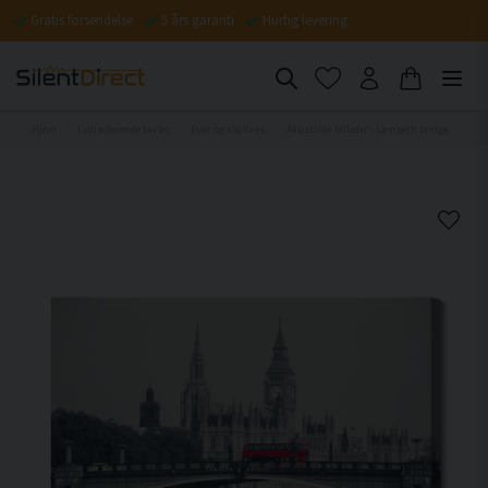
Gratis forsendelse
5 års garanti
Hurtig levering
Hjem
Lydisolerende tavler
Byer og skylines
Akustiske billeder - Lambeth bridge