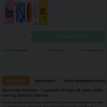
LÆG I INDKØBSKURVEN
-
+
Gratis forsendelse
5 års garanti
Hurtig levering
Beskrivelse
Egenskaber
Stil et spørgsmål om et
Akustiske billeder – Lambeth Bridge til mere stille
rum og blødere akustik
SilentDirects akustiske billeder, Lambeth Bridge, kombinerer akustiske løsninger
og vægdekoration i ét produkt. Den solide fyrretræsramme er fyldt med