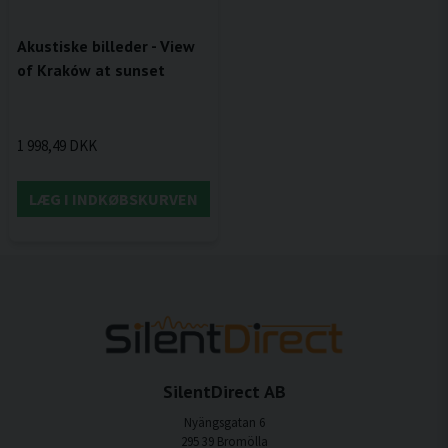
Akustiske billeder - View
of Kraków at sunset
1 998,49 DKK
LÆG I INDKØBSKURVEN
SilentDirect AB
Nyängsgatan 6
295 39 Bromölla