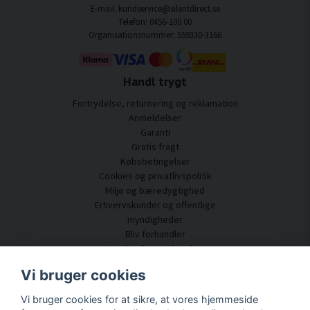
E-mail: kundservice@silentdirect.se
Telefon: 0456-100 00
Organisationsnummer: 559330-3166
Handl trygt
Fortrydelse, returnering og reklamation
Anmeldelser
Garanti
Gratis fragt
Købsbetingelser
Cookies og privatlivspolitik
Miljø og bæredygtighed
Erhvervskunder og offentlige
myndigheder
Bliv forhandler
Nogle af vores kunder
Kundeservice
Vi bruger cookies
Kontakt os
Vi bruger cookies for at sikre, at vores hjemmeside
Akustisk rådgivning