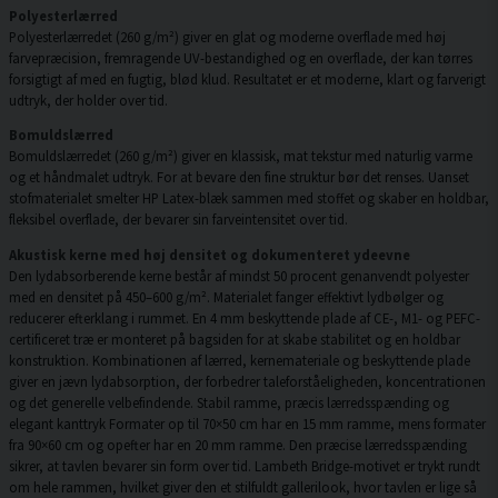
Polyesterlærred
Polyesterlærredet (260 g/m²) giver en glat og moderne overflade med høj
farvepræcision, fremragende UV-bestandighed og en overflade, der kan tørres
forsigtigt af med en fugtig, blød klud. Resultatet er et moderne, klart og farverigt
udtryk, der holder over tid.
Bomuldslærred
Bomuldslærredet (260 g/m²) giver en klassisk, mat tekstur med naturlig varme
og et håndmalet udtryk. For at bevare den fine struktur bør det renses. Uanset
stofmaterialet smelter HP Latex-blæk sammen med stoffet og skaber en holdbar,
fleksibel overflade, der bevarer sin farveintensitet over tid.
Akustisk kerne med høj densitet og dokumenteret ydeevne
Den lydabsorberende kerne består af mindst 50 procent genanvendt polyester
med en densitet på 450–600 g/m². Materialet fanger effektivt lydbølger og
reducerer efterklang i rummet. En 4 mm beskyttende plade af CE-, M1- og PEFC-
certificeret træ er monteret på bagsiden for at skabe stabilitet og en holdbar
konstruktion. Kombinationen af lærred, kernemateriale og beskyttende plade
giver en jævn lydabsorption, der forbedrer taleforståeligheden, koncentrationen
og det generelle velbefindende. Stabil ramme, præcis lærredsspænding og
elegant kanttryk Formater op til 70×50 cm har en 15 mm ramme, mens formater
fra 90×60 cm og opefter har en 20 mm ramme. Den præcise lærredsspænding
sikrer, at tavlen bevarer sin form over tid. Lambeth Bridge-motivet er trykt rundt
om hele rammen, hvilket giver den et stilfuldt gallerilook, hvor tavlen er lige så