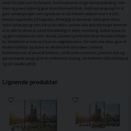
smuk fra siden som fra forsiden. Kombinationen af lige lærredsspænding, rene
linjer og præcis trykning giver et professionelt finish. Enkel ophængning For at
gøre ophængningen nem og bekvem er alle billeder udstyret med 6–8 CNC-
fræsede nøglehuller på bagsiden, afhængigt af størrelsen. Dette giver ekstra
stabil ophængning uden behov for ekstra rammer eller specielle kroge. Normalt
er en eller to skruer pr. panel tilstrækkeligt til sikker montering, hvilket sparer tid
og gør installationen nem. Akustik, kvalitet og helhedsindtryk Akustiske billeder
fra SilentDirect er mere end bare en vægdekoration. Det reducerer ekko, giver et
blødere lydmiljø og skaber en afbalanceret atmosfære i rummet.
Kombinationen af akustisk funktion, certificerede materialer, premium-tryk og
gennemtænkt design giver en omfattende løsning, der forbedrer både lydmiljøet
og det visuelle udtryk.
Lignende produkter