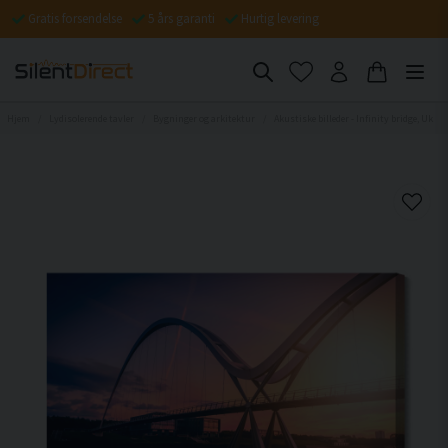
Gratis forsendelse
5 års garanti
Hurtig levering
Hjem
Lydisolerende tavler
Bygninger og arkitektur
Akustiske billeder - Infinity bridge, Uk