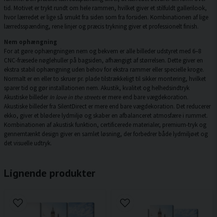
tid. Motivet er trykt rundt om hele rammen, hvilket giver et stilfuldt gallerilook,
hvor lærredet er lige så smukt fra siden som fra forsiden. Kombinationen af lige
lærredsspænding, rene linjer og præcis trykning giver et professionelt finish.
Nem ophængning
For at gøre ophængningen nem og bekvem er alle billeder udstyret med 6–8
CNC-fræsede nøglehuller på bagsiden, afhængigt af størrelsen. Dette giver en
ekstra stabil ophængning uden behov for ekstra rammer eller specielle kroge.
Normalt er en eller to skruer pr. plade tilstrækkeligt til sikker montering, hvilket
sparer tid og gør installationen nem. Akustik, kvalitet og helhedsindtryk
Akustiske billeder
In love in the streets
er mere end bare vægdekoration.
Akustiske billeder fra SilentDirect er mere end bare vægdekoration. Det reducerer
ekko, giver et blødere lydmiljø og skaber en afbalanceret atmosfære i rummet.
Kombinationen af akustisk funktion, certificerede materialer, premium-tryk og
gennemtænkt design giver en samlet løsning, der forbedrer både lydmiljøet og
det visuelle udtryk.
Lignende produkter