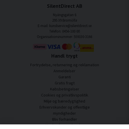
SilentDirect AB
Nyängsgatan 6
295 39 Bromölla
E-mail: kundservice@silentdirect.se
Telefon: 0456-100 00
Organisationsnummer: 559330-3166
Handl trygt
Fortrydelse, returnering og reklamation
Anmeldelser
Garanti
Gratis fragt
Købsbetingelser
Cookies og privatlivspolitik
Miljø og bæredygtighed
Erhvervskunder og offentlige
myndigheder
Bliv forhandler
Nogle af vores kunder