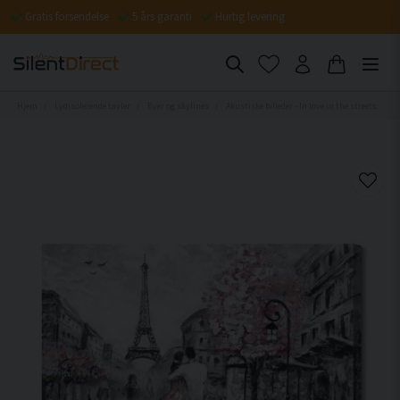
Gratis forsendelse
5 års garanti
Hurtig levering
Hjem
Lydisolerende tavler
Byer og skylines
Akustiske billeder - In love in the streets