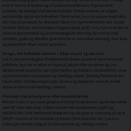
med en ramme af fyrretræ og en lydabsorberende kerne af genanvendt
polyester, der bidrager til et blødere lydmiljø. Effekten mærkes i et roligere
samtalemiljø og mindre lydtræthed. Placer tavlen, hvor du oplever meget ekko
eller høje støjniveauer, for eksempel i åbne rum, hjemmekontorer eller sociale
områder. Motiver i denne kategori fungerer særligt godt i rum, hvor du ønsker at
skabe en gennemtænkt og sammenhængende stemning. By-motiver med
arkitektur, gader og silhuetter giver rummet en mere urban stemning, hvor linjer
og perspektiver tilføjer energi og struktur.
Design, der forbedrer rummet – både visuelt og akustisk
Ved at reducere mængden af reflekteret lyd skaber panelet et mere harmonisk
lydbillede, hvor det er lettere at slappe af, arbejde eller socialisere sig. Den
afbalancerede absorption gør lyden blødere og forbedrer rumakustikken i stuer
og kontorer samt soveværelser og offentlige miljøer. Samtidig fremhæver den
høje kvalitet i trykteknologien lyset, farverne og detaljerne i motivet, hvilket
skaber en harmonisk stemning i rummet.
Premium-tryk på polyester eller bomuldslærred
Motivet
In love in the streets
gengives med høj farvepræcision og detaljer takket
være HP Latex-teknologi. Trykket er lavet med vandbaserede, lugtfri og
GREENGUARD Gold-certificerede blækpatroner, der giver en opløsning på op til
300 DPI. Farverne er UV-resistente og bevarer deres intensitet selv i lyse rum,
hvilket gør lærredet velegnet til både hjemmet og offentlige miljøer.