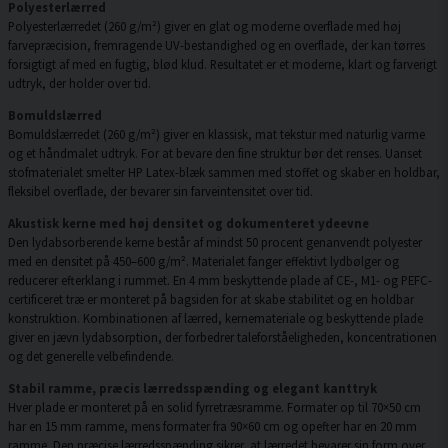
Polyesterlærred
Polyesterlærredet (260 g/m²) giver en glat og moderne overflade med høj
farvepræcision, fremragende UV-bestandighed og en overflade, der kan tørres
forsigtigt af med en fugtig, blød klud. Resultatet er et moderne, klart og farverigt
udtryk, der holder over tid.
Bomuldslærred
Bomuldslærredet (260 g/m²) giver en klassisk, mat tekstur med naturlig varme
og et håndmalet udtryk. For at bevare den fine struktur bør det renses. Uanset
stofmaterialet smelter HP Latex-blæk sammen med stoffet og skaber en holdbar,
fleksibel overflade, der bevarer sin farveintensitet over tid.
Akustisk kerne med høj densitet og dokumenteret ydeevne
Den lydabsorberende kerne består af mindst 50 procent genanvendt polyester
med en densitet på 450–600 g/m². Materialet fanger effektivt lydbølger og
reducerer efterklang i rummet. En 4 mm beskyttende plade af CE-, M1- og PEFC-
certificeret træ er monteret på bagsiden for at skabe stabilitet og en holdbar
konstruktion. Kombinationen af lærred, kernemateriale og beskyttende plade
giver en jævn lydabsorption, der forbedrer taleforståeligheden, koncentrationen
og det generelle velbefindende.
Stabil ramme, præcis lærredsspænding og elegant kanttryk
Hver plade er monteret på en solid fyrretræsramme. Formater op til 70×50 cm
har en 15 mm ramme, mens formater fra 90×60 cm og opefter har en 20 mm
ramme. Den præcise lærredsspænding sikrer, at lærredet bevarer sin form over