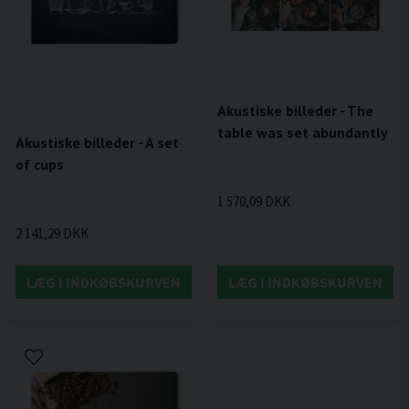
Akustiske billeder - The
table was set abundantly
Akustiske billeder - A set
of cups
1 570,09 DKK
2 141,29 DKK
LÆG I INDKØBSKURVEN
LÆG I INDKØBSKURVEN