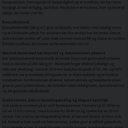
farvepræcision, fremragende UV-bestandighed og en overflade, der kan tørres
forsigtigt af med en fugtig, blød klud. Resultatet er et moderne, klart og farverigt
udtryk, der holder over tid.
Bomuldslærred
Bomuldslærredet (260 g/m²) giver en klassisk, mat tekstur med naturlig varme
og et håndmalet udtryk. For at bevare den fine struktur bør det renses. Uanset
stofmaterialet smelter HP Latex-blæk sammen med stoffet og skaber en holdbar,
fleksibel overflade, der bevarer sin farveintensitet over tid.
Akustisk kerne med høj densitet og dokumenteret ydeevne
Den lydabsorberende kerne består af mindst 50 procent genanvendt polyester
med en densitet på 450–600 g/m². Materialet fanger effektivt lydbølger og
reducerer efterklang i rummet. En 4 mm beskyttende plade af CE-, M1- og PEFC-
certificeret træ er monteret på bagsiden for at skabe stabilitet og en holdbar
konstruktion. Kombinationen af lærred, kernemateriale og beskyttende plade
giver en jævn lydabsorption, der forbedrer taleforståeligheden, koncentrationen
og det generelle velbefindende.
Stabil ramme, præcis lærredsspænding og elegant kanttryk
Hver plade er monteret på en solid fyrretræsramme. Formater op til 70×50 cm
har en 15 mm ramme, mens formater fra 90×60 cm og opefter har en 20 mm
ramme. Den præcise lærredsspænding sikrer, at lærredet bevarer sin form over
tid. Motivet er trykt rundt om hele rammen, hvilket giver et stilfuldt gallerilook,
hvor lærredet er lige så smukt fra siden som fra forsiden. Kombinationen af lige