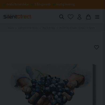
Gratis forsendelse
5 års garanti
Hurtig levering
Hjem
Lydisolerende tavler
Mad & drikke
Akustiske billeder - Grapes in hands