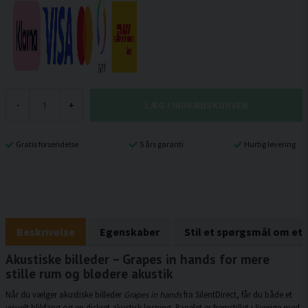
LÆG I INDKØBSKURVEN
-
+
Gratis forsendelse
5 års garanti
Hurtig levering
Beskrivelse
Egenskaber
Stil et spørgsmål om et
Akustiske billeder – Grapes in hands for mere
stille rum og blødere akustik
Når du vælger akustiske billeder
Grapes in hands
fra SilentDirect, får du både et
visuelt blikfang og en diskret akustisk løsning. Panelet er fremstillet i Sverige med