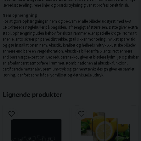
lærredsspænding, rene linjer og præcis trykning giver et professionelt finish.
Nem ophængning
For at gøre ophængningen nem og bekvem er alle billeder udstyret med 6–8
CNC-fræsede nøglehuller på bagsiden, afhængigt af størrelsen. Dette giver ekstra
stabil ophængning uden behov for ekstra rammer eller specielle kroge. Normalt
er en eller to skruer pr. panel tilstrækkeligt til sikker montering, hvilket sparer tid
og gør installationen nem. Akustik, kvalitet og helhedsindtryk Akustiske billeder
er mere end bare en vægdekoration. Akustiske billeder fra SilentDirect er mere
end bare vægdekoration. Det reducerer ekko, giver et blødere lydmiljø og skaber
en afbalanceret atmosfære i rummet. Kombinationen af akustisk funktion,
certificerede materialer, premium-tryk og gennemtænkt design giver en samlet
løsning, der forbedrer både lydmiljøet og det visuelle udtryk.
Lignende produkter