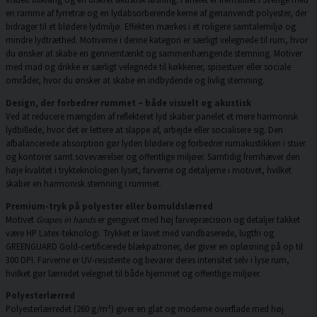
en ramme af fyrretræ og en lydabsorberende kerne af genanvendt polyester, der
bidrager til et blødere lydmiljø. Effekten mærkes i et roligere samtalemiljø og
mindre lydtræthed. Motiverne i denne kategori er særligt velegnede til rum, hvor
du ønsker at skabe en gennemtænkt og sammenhængende stemning. Motiver
med mad og drikke er særligt velegnede til køkkener, spisestuer eller sociale
områder, hvor du ønsker at skabe en indbydende og livlig stemning.
Design, der forbedrer rummet – både visuelt og akustisk
Ved at reducere mængden af reflekteret lyd skaber panelet et mere harmonisk
lydbillede, hvor det er lettere at slappe af, arbejde eller socialisere sig. Den
afbalancerede absorption gør lyden blødere og forbedrer rumakustikken i stuer
og kontorer samt soveværelser og offentlige miljøer. Samtidig fremhæver den
høje kvalitet i trykteknologien lyset, farverne og detaljerne i motivet, hvilket
skaber en harmonisk stemning i rummet.
Premium-tryk på polyester eller bomuldslærred
Motivet
Grapes in hands
er gengivet med høj farvepræcision og detaljer takket
være HP Latex-teknologi. Trykket er lavet med vandbaserede, lugtfri og
GREENGUARD Gold-certificerede blækpatroner, der giver en opløsning på op til
300 DPI. Farverne er UV-resistente og bevarer deres intensitet selv i lyse rum,
hvilket gør lærredet velegnet til både hjemmet og offentlige miljøer.
Polyesterlærred
Polyesterlærredet (260 g/m²) giver en glat og moderne overflade med høj