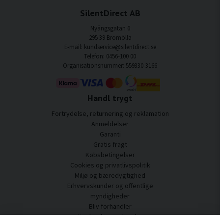
SilentDirect AB
Nyängsgatan 6
295 39 Bromölla
E-mail: kundservice@silentdirect.se
Telefon: 0456-100 00
Organisationsnummer: 559330-3166
Handl trygt
Fortrydelse, returnering og reklamation
Anmeldelser
Garanti
Gratis fragt
Købsbetingelser
Cookies og privatlivspolitik
Miljø og bæredygtighed
Erhvervskunder og offentlige
myndigheder
Bliv forhandler
Nogle af vores kunder