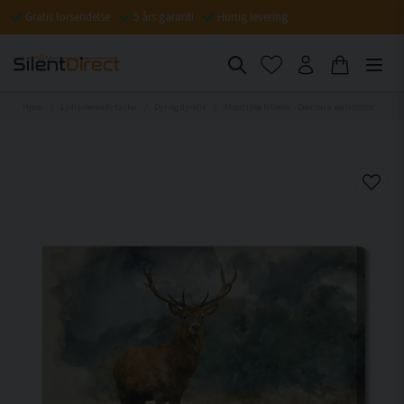
Gratis forsendelse
5 års garanti
Hurtig levering
Hjem
Lydisolerende tavler
Dyr og dyreliv
Akustiske billeder - Deer on a watercolor