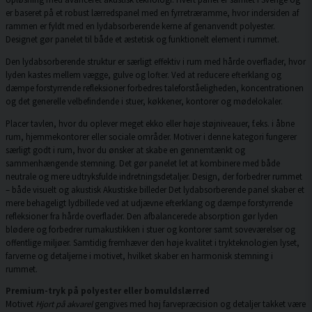
er baseret på et robust lærredspanel med en fyrretræramme, hvor indersiden af
rammen er fyldt med en lydabsorberende kerne af genanvendt polyester.
Designet gør panelet til både et æstetisk og funktionelt element i rummet.
Den lydabsorberende struktur er særligt effektiv i rum med hårde overflader, hvor
lyden kastes mellem vægge, gulve og lofter. Ved at reducere efterklang og
dæmpe forstyrrende refleksioner forbedres taleforståeligheden, koncentrationen
og det generelle velbefindende i stuer, køkkener, kontorer og mødelokaler.
Placer tavlen, hvor du oplever meget ekko eller høje støjniveauer, f.eks. i åbne
rum, hjemmekontorer eller sociale områder. Motiver i denne kategori fungerer
særligt godt i rum, hvor du ønsker at skabe en gennemtænkt og
sammenhængende stemning. Det gør panelet let at kombinere med både
neutrale og mere udtryksfulde indretningsdetaljer. Design, der forbedrer rummet
– både visuelt og akustisk Akustiske billeder Det lydabsorberende panel skaber et
mere behageligt lydbillede ved at udjævne efterklang og dæmpe forstyrrende
refleksioner fra hårde overflader. Den afbalancerede absorption gør lyden
blødere og forbedrer rumakustikken i stuer og kontorer samt soveværelser og
offentlige miljøer. Samtidig fremhæver den høje kvalitet i trykteknologien lyset,
farverne og detaljerne i motivet, hvilket skaber en harmonisk stemning i
rummet.
Premium-tryk på polyester eller bomuldslærred
Motivet
Hjort på akvarel
gengives med høj farvepræcision og detaljer takket være