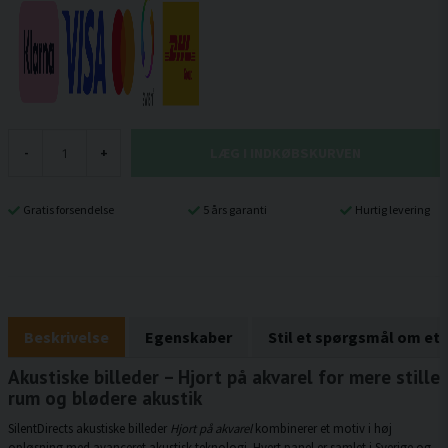
LÆG I INDKØBSKURVEN
-
+
Gratis forsendelse
5 års garanti
Hurtig levering
Beskrivelse
Egenskaber
Stil et spørgsmål om et
Akustiske billeder – Hjort på akvarel for mere stille
rum og blødere akustik
SilentDirects akustiske billeder
Hjort på akvarel
kombinerer et motiv i høj
opløsning med avanceret akustisk teknologi. Hvert panel er samlet i Sverige og