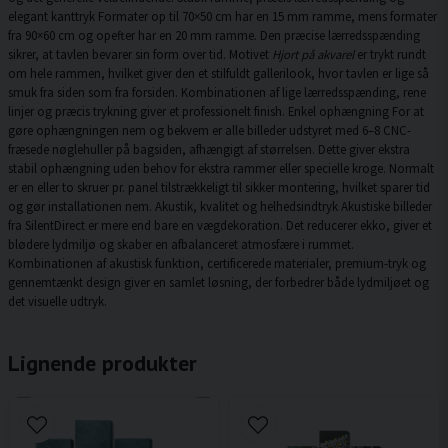
elegant kanttryk Formater op til 70×50 cm har en 15 mm ramme, mens formater
fra 90×60 cm og opefter har en 20 mm ramme. Den præcise lærredsspænding
sikrer, at tavlen bevarer sin form over tid. Motivet
Hjort på akvarel
er trykt rundt
om hele rammen, hvilket giver den et stilfuldt gallerilook, hvor tavlen er lige så
smuk fra siden som fra forsiden. Kombinationen af lige lærredsspænding, rene
linjer og præcis trykning giver et professionelt finish. Enkel ophængning For at
gøre ophængningen nem og bekvem er alle billeder udstyret med 6–8 CNC-
fræsede nøglehuller på bagsiden, afhængigt af størrelsen. Dette giver ekstra
stabil ophængning uden behov for ekstra rammer eller specielle kroge. Normalt
er en eller to skruer pr. panel tilstrækkeligt til sikker montering, hvilket sparer tid
og gør installationen nem. Akustik, kvalitet og helhedsindtryk Akustiske billeder
fra SilentDirect er mere end bare en vægdekoration. Det reducerer ekko, giver et
blødere lydmiljø og skaber en afbalanceret atmosfære i rummet.
Kombinationen af akustisk funktion, certificerede materialer, premium-tryk og
gennemtænkt design giver en samlet løsning, der forbedrer både lydmiljøet og
det visuelle udtryk.
Lignende produkter