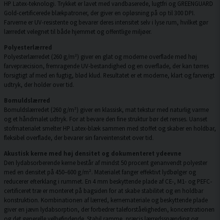
HP Latex-teknologi. Trykket er lavet med vandbaserede, lugtfri og GREENGUARD
Gold-certificerede blækpatroner, der giver en opløsning på op til 300 DPI.
Farverne er UV-resistente og bevarer deres intensitet selv i lyse rum, hvilket gør
lærredet velegnet til både hjemmet og offentlige miljøer.
Polyesterlærred
Polyesterlærredet (260 g/m²) giver en glat og moderne overflade med høj
farvepræcision, fremragende UV-bestandighed og en overflade, der kan tørres
forsigtigt af med en fugtig, blød klud. Resultatet er et moderne, klart og farverigt
udtryk, der holder over tid.
Bomuldslærred
Bomuldslærredet (260 g/m²) giver en klassisk, mat tekstur med naturlig varme
og et håndmalet udtryk. For at bevare den fine struktur bør det renses. Uanset
stofmaterialet smelter HP Latex-blæk sammen med stoffet og skaber en holdbar,
fleksibel overflade, der bevarer sin farveintensitet over tid.
Akustisk kerne med høj densitet og dokumenteret ydeevne
Den lydabsorberende kerne består af mindst 50 procent genanvendt polyester
med en densitet på 450–600 g/m². Materialet fanger effektivt lydbølger og
reducerer efterklang i rummet. En 4 mm beskyttende plade af CE-, M1- og PEFC-
certificeret træ er monteret på bagsiden for at skabe stabilitet og en holdbar
konstruktion. Kombinationen af lærred, kernemateriale og beskyttende plade
giver en jævn lydabsorption, der forbedrer taleforståeligheden, koncentrationen
og det generelle velbefindende. Stabil ramme, præcis lærredsspænding og