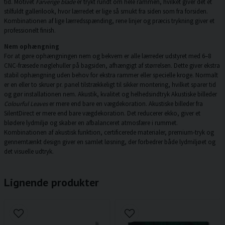
tid. Motivet
Farverige blade
er trykt rundt om hele rammen, hvilket giver det et
stilfuldt gallerilook, hvor lærredet er lige så smukt fra siden som fra forsiden.
Kombinationen af lige lærredsspænding, rene linjer og præcis trykning giver et
professionelt finish.
Nem ophængning
For at gøre ophængningen nem og bekvem er alle lærreder udstyret med 6–8
CNC-fræsede nøglehuller på bagsiden, afhængigt af størrelsen. Dette giver ekstra
stabil ophængning uden behov for ekstra rammer eller specielle kroge. Normalt
er en eller to skruer pr. panel tilstrækkeligt til sikker montering, hvilket sparer tid
og gør installationen nem. Akustik, kvalitet og helhedsindtryk Akustiske billeder
Colourful Leaves
er mere end bare en vægdekoration. Akustiske billeder fra
SilentDirect er mere end bare vægdekoration. Det reducerer ekko, giver et
blødere lydmiljø og skaber en afbalanceret atmosfære i rummet.
Kombinationen af akustisk funktion, certificerede materialer, premium-tryk og
gennemtænkt design giver en samlet løsning, der forbedrer både lydmiljøet og
det visuelle udtryk.
Lignende produkter