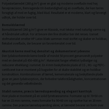
Polyesterlærredet (260 g/m²) giver en glat og moderne overflade med høj
farvepræcision, fremragende UV-bestandighed og en overflade, der kan tørres
forsigtigt af med en fugtig, blød klud. Resultatet er et moderne, klart og farverigt
udtryk, der holder over tid.
Bomuldslærred
Bomuldslærred (260 g/m²) giver en klassisk, mat tekstur med naturlig varme og
et håndmalet udtryk. For at bevare den fine struktur bør det renses. Uanset
stofmaterialet smelter HP Latex-blæk sammen med stoffet og skaber en holdbar,
fleksibel overflade, der bevarer sin farveintensitet over tid.
Akustisk kerne med høj densitet og dokumenteret ydeevne
Den lydabsorberende kerne består af mindst 50 procent genanvendt polyester
med en densitet på 450–600 g/m². Materialet fanger effektivt lydbølger og
reducerer efterklang i rummet. En 4 mm beskyttende plade af CE-, M1- og PEFC-
certificeret træ er monteret på bagsiden for at skabe stabilitet og en holdbar
konstruktion. Kombinationen af lærred, kernemateriale og beskyttende plade
giver en jævn lydabsorption, der forbedrer taleforståeligheden, koncentrationen
og det generelle velbefindende.
Stabil ramme, præcis lærredsspænding og elegant kanttryk
Hver plade er monteret på en solid fyrretræsramme. Formater op til 70×50 cm
har en 15 mm ramme, mens formater fra 90×60 cm og opefter har en 20 mm
ramme. Den præcise lærredsspænding sikrer, at lærredet bevarer sin form over