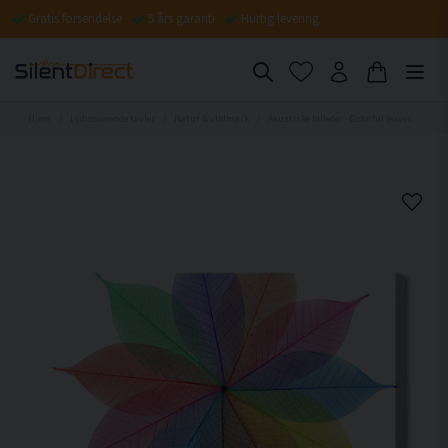
Gratis forsendelse
5 års garanti
Hurtig levering
Hjem
Lydisolerende tavler
Natur & vildmark
Akustiske billeder - Colorful leaves