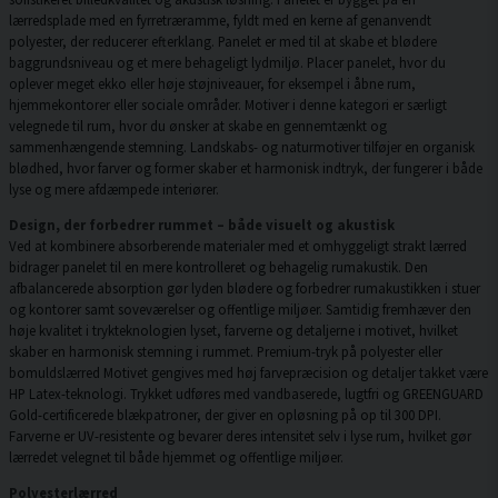
lærredsplade med en fyrretræramme, fyldt med en kerne af genanvendt
polyester, der reducerer efterklang. Panelet er med til at skabe et blødere
baggrundsniveau og et mere behageligt lydmiljø. Placer panelet, hvor du
oplever meget ekko eller høje støjniveauer, for eksempel i åbne rum,
hjemmekontorer eller sociale områder. Motiver i denne kategori er særligt
velegnede til rum, hvor du ønsker at skabe en gennemtænkt og
sammenhængende stemning. Landskabs- og naturmotiver tilføjer en organisk
blødhed, hvor farver og former skaber et harmonisk indtryk, der fungerer i både
lyse og mere afdæmpede interiører.
Design, der forbedrer rummet – både visuelt og akustisk
Ved at kombinere absorberende materialer med et omhyggeligt strakt lærred
bidrager panelet til en mere kontrolleret og behagelig rumakustik. Den
afbalancerede absorption gør lyden blødere og forbedrer rumakustikken i stuer
og kontorer samt soveværelser og offentlige miljøer. Samtidig fremhæver den
høje kvalitet i trykteknologien lyset, farverne og detaljerne i motivet, hvilket
skaber en harmonisk stemning i rummet. Premium-tryk på polyester eller
bomuldslærred Motivet gengives med høj farvepræcision og detaljer takket være
HP Latex-teknologi. Trykket udføres med vandbaserede, lugtfri og GREENGUARD
Gold-certificerede blækpatroner, der giver en opløsning på op til 300 DPI.
Farverne er UV-resistente og bevarer deres intensitet selv i lyse rum, hvilket gør
lærredet velegnet til både hjemmet og offentlige miljøer.
Polyesterlærred