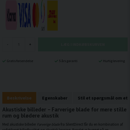
LÆG I INDKØBSKURVEN
-
+
Gratis forsendelse
5 års garanti
Hurtig levering
Beskrivelse
Egenskaber
Stil et spørgsmål om et
Akustiske billeder – Farverige blade for mere stille
rum og blødere akustik
Med akustiske billeder
Farverige blade
fra SilentDirect får du en kombination af
sofistikeret billedkvalitet og akustisk løsning. Panelet er bygget på en