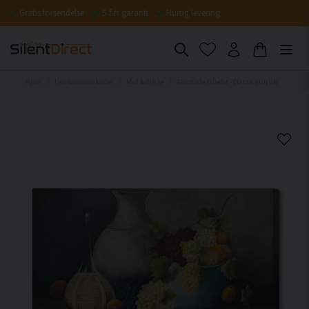
Gratis forsendelse
5 års garanti
Hurtig levering
Hjem
Lydisolerende tavler
Mad & drikke
Akustiske billeder - Classic still life