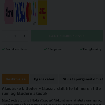
LÆG I INDKØBSKURVEN
-
+
Gratis forsendelse
5 års garanti
Hurtig levering
Beskrivelse
Egenskaber
Stil et spørgsmål om et
Akustiske billeder – Classic still life til mere stille
rum og blødere akustik
SilentDirects akustiske billeder
Classic still life
kombinerer akustiske løsninger og
vægdekoration i ét og samme produkt. Den solide fyrretræsramme er fyldt med