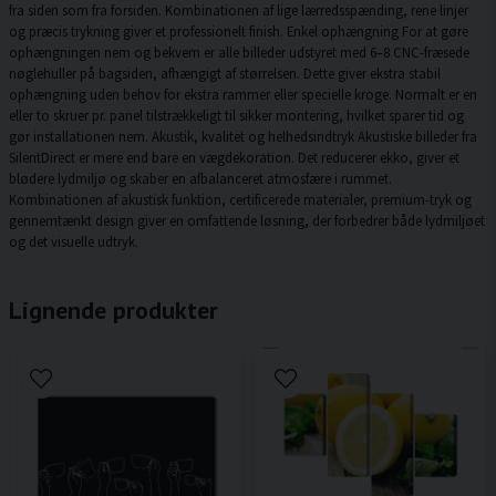
fra siden som fra forsiden. Kombinationen af lige lærredsspænding, rene linjer
og præcis trykning giver et professionelt finish. Enkel ophængning For at gøre
ophængningen nem og bekvem er alle billeder udstyret med 6–8 CNC-fræsede
nøglehuller på bagsiden, afhængigt af størrelsen. Dette giver ekstra stabil
ophængning uden behov for ekstra rammer eller specielle kroge. Normalt er en
eller to skruer pr. panel tilstrækkeligt til sikker montering, hvilket sparer tid og
gør installationen nem. Akustik, kvalitet og helhedsindtryk Akustiske billeder fra
SilentDirect er mere end bare en vægdekoration. Det reducerer ekko, giver et
blødere lydmiljø og skaber en afbalanceret atmosfære i rummet.
Kombinationen af akustisk funktion, certificerede materialer, premium-tryk og
gennemtænkt design giver en omfattende løsning, der forbedrer både lydmiljøet
og det visuelle udtryk.
Lignende produkter