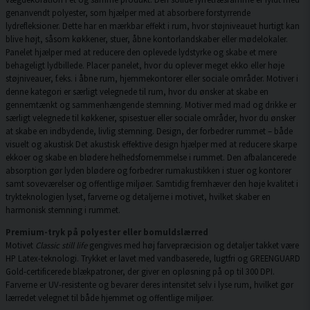
genanvendt polyester, som hjælper med at absorbere forstyrrende
lydrefleksioner. Dette har en mærkbar effekt i rum, hvor støjniveauet hurtigt kan
blive højt, såsom køkkener, stuer, åbne kontorlandskaber eller mødelokaler.
Panelet hjælper med at reducere den oplevede lydstyrke og skabe et mere
behageligt lydbillede. Placer panelet, hvor du oplever meget ekko eller høje
støjniveauer, f.eks. i åbne rum, hjemmekontorer eller sociale områder. Motiver i
denne kategori er særligt velegnede til rum, hvor du ønsker at skabe en
gennemtænkt og sammenhængende stemning. Motiver med mad og drikke er
særligt velegnede til køkkener, spisestuer eller sociale områder, hvor du ønsker
at skabe en indbydende, livlig stemning. Design, der forbedrer rummet – både
visuelt og akustisk Det akustisk effektive design hjælper med at reducere skarpe
ekkoer og skabe en blødere helhedsfornemmelse i rummet. Den afbalancerede
absorption gør lyden blødere og forbedrer rumakustikken i stuer og kontorer
samt soveværelser og offentlige miljøer. Samtidig fremhæver den høje kvalitet i
trykteknologien lyset, farverne og detaljerne i motivet, hvilket skaber en
harmonisk stemning i rummet.
Premium-tryk på polyester eller bomuldslærred
Motivet
Classic still life
gengives med høj farvepræcision og detaljer takket være
HP Latex-teknologi. Trykket er lavet med vandbaserede, lugtfri og GREENGUARD
Gold-certificerede blækpatroner, der giver en opløsning på op til 300 DPI.
Farverne er UV-resistente og bevarer deres intensitet selv i lyse rum, hvilket gør
lærredet velegnet til både hjemmet og offentlige miljøer.