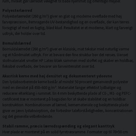
rum, hvilket gør lærredet velegnet til både hjemmet og offentlige miljøer.
Polyesterlærred
Polyesterlærredet (260 g/m²) giver en glat og moderne overflade med høj
farvepræcision, fremragende UV-bestandighed og en overflade, der kan tørres
forsigtigt af med en fugtig, blød klud. Resultatet er et moderne, klart og farverigt
udtryk, der holder over tid.
Bomuldslærred
Bomuldslærredet (260 g/m²) giver en klassisk, mat tekstur med naturlig varme
og et håndmalet udtryk. For at bevare den fine struktur bør det renses. Uanset
stofmaterialet smelter HP Latex-blæk sammen med stoffet og skaber en holdbar,
fleksibel overflade, der bevarer sin farveintensitet over tid.
Akustisk kerne med høj densitet og dokumenteret ydeevne
Den lydabsorberende kerne består af mindst 50 procent genanvendt polyester
med en densitet på 450–600 g/m². Materialet fanger effektivt lydbølger og
reducerer efterklang i rummet. En 4 mm beskyttende plade af CE-, M1- og PEFC-
certificeret træ er monteret på bagsiden for at skabe stabilitet og en holdbar
konstruktion. Kombinationen af lærred, kernemateriale og beskyttende plade
giver en jævn lydabsorption, der forbedrer taleforståeligheden, koncentrationen
og det generelle velbefindende.
Stabil ramme, præcis lærredsspænding og elegant kanttryk
Hver plade er monteret på en solid fyrretræsramme. Formater op til 70×50 cm