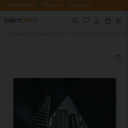
Gratis forsendelse
5 års garanti
Hurtig levering
Lydisolerende tavler
Bygninger og arkitektur
Akustiske billeder - Beautiful modern buildings