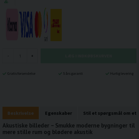
LÆG I INDKØBSKURVEN
-
+
Gratis forsendelse
5 års garanti
Hurtig levering
Beskrivelse
Egenskaber
Stil et spørgsmål om et
Akustiske billeder – Smukke moderne bygninger til
mere stille rum og blødere akustik