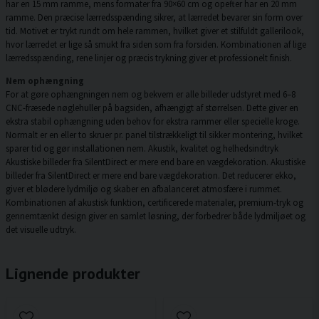
har en 15 mm ramme, mens formater fra 90×60 cm og opefter har en 20 mm
ramme. Den præcise lærredsspænding sikrer, at lærredet bevarer sin form over
tid. Motivet er trykt rundt om hele rammen, hvilket giver et stilfuldt gallerilook,
hvor lærredet er lige så smukt fra siden som fra forsiden. Kombinationen af lige
lærredsspænding, rene linjer og præcis trykning giver et professionelt finish.
Nem ophængning
For at gøre ophængningen nem og bekvem er alle billeder udstyret med 6–8
CNC-fræsede nøglehuller på bagsiden, afhængigt af størrelsen. Dette giver en
ekstra stabil ophængning uden behov for ekstra rammer eller specielle kroge.
Normalt er en eller to skruer pr. panel tilstrækkeligt til sikker montering, hvilket
sparer tid og gør installationen nem. Akustik, kvalitet og helhedsindtryk
Akustiske billeder fra SilentDirect er mere end bare en vægdekoration. Akustiske
billeder fra SilentDirect er mere end bare vægdekoration. Det reducerer ekko,
giver et blødere lydmiljø og skaber en afbalanceret atmosfære i rummet.
Kombinationen af akustisk funktion, certificerede materialer, premium-tryk og
gennemtænkt design giver en samlet løsning, der forbedrer både lydmiljøet og
det visuelle udtryk.
Lignende produkter