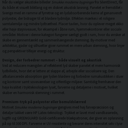
Når du vælger akustiske billeder
Smukke moderne bygninger
fra SilentDirect, får
du både et visuelt blikfang og en diskret akustisk løsning. Panelet er fremstillet i
Sverige med en ramme af fyrretræ og en lydabsorberende kerne af genanvendt
polyester, der bidrager til et blødere lydmiljø. Effekten mærkes i et roligere
samtalemiljø og mindre lydtræthed. Placer tavlen, hvor du oplever meget ekko
eller høje støjniveauer, for eksempel i åbne rum, hjemmekontorer eller sociale
områder. Motiver i denne kategori fungerer særligt godt i rum, hvor du ønsker at
skabe en gennemtænkt og sammenhængende stemning. By-motiver med
arkitektur, gader og silhuetter giver rummet en mere urban stemning, hvor linjer
og perspektiver tilføjer energi og struktur.
Design, der forbedrer rummet – både visuelt og akustisk
Ved at reducere mængden af reflekteret lyd skaber panelet et mere harmonisk
lydbillede, hvor det er lettere at slappe af, arbejde eller socialisere sig. Den
afbalancerede absorption gør lyden blødere og forbedrer rumakustikken i stuer
og kontorer samt soveværelser og offentlige miljøer. Samtidig fremhæver den
høje kvalitet i trykteknologien lyset, farverne og detaljerne i motivet, hvilket
skaber en harmonisk stemning i rummet.
Premium-tryk på polyester eller bomuldslærred
Motivet
Smukke moderne bygninger
gengives med høj farvepræcision og
detaljer takket være HP Latex-teknologi. Trykket er lavet med vandbaserede,
lugtfri og GREENGUARD Gold-certificerede blækpatroner, der giver en opløsning
på op til 300 DPI. Farverne er UV-resistente og bevarer deres intensitet selv i lyse