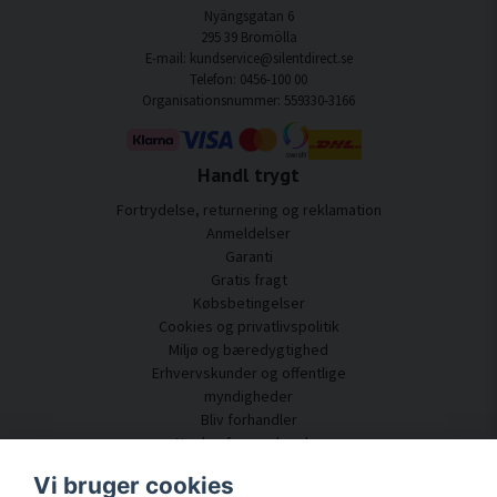
Nyängsgatan 6
295 39 Bromölla
E-mail: kundservice@silentdirect.se
Telefon: 0456-100 00
Organisationsnummer: 559330-3166
Handl trygt
Fortrydelse, returnering og reklamation
Anmeldelser
Garanti
Gratis fragt
Købsbetingelser
Cookies og privatlivspolitik
Miljø og bæredygtighed
Erhvervskunder og offentlige
myndigheder
Bliv forhandler
Nogle af vores kunder
Kundeservice
Vi bruger cookies