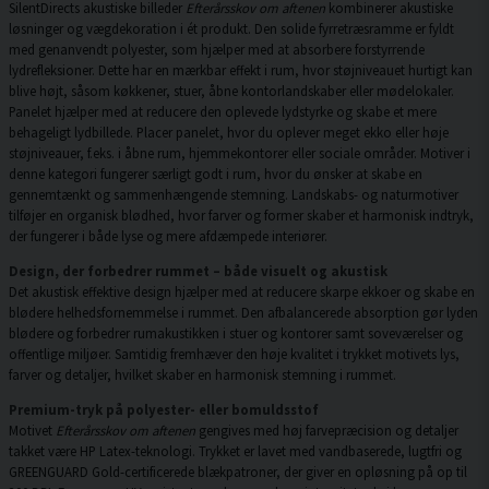
SilentDirects akustiske billeder
Efterårsskov om aftenen
kombinerer akustiske
løsninger og vægdekoration i ét produkt. Den solide fyrretræsramme er fyldt
med genanvendt polyester, som hjælper med at absorbere forstyrrende
lydrefleksioner. Dette har en mærkbar effekt i rum, hvor støjniveauet hurtigt kan
blive højt, såsom køkkener, stuer, åbne kontorlandskaber eller mødelokaler.
Panelet hjælper med at reducere den oplevede lydstyrke og skabe et mere
behageligt lydbillede. Placer panelet, hvor du oplever meget ekko eller høje
støjniveauer, f.eks. i åbne rum, hjemmekontorer eller sociale områder. Motiver i
denne kategori fungerer særligt godt i rum, hvor du ønsker at skabe en
gennemtænkt og sammenhængende stemning. Landskabs- og naturmotiver
tilføjer en organisk blødhed, hvor farver og former skaber et harmonisk indtryk,
der fungerer i både lyse og mere afdæmpede interiører.
Design, der forbedrer rummet – både visuelt og akustisk
Det akustisk effektive design hjælper med at reducere skarpe ekkoer og skabe en
blødere helhedsfornemmelse i rummet. Den afbalancerede absorption gør lyden
blødere og forbedrer rumakustikken i stuer og kontorer samt soveværelser og
offentlige miljøer. Samtidig fremhæver den høje kvalitet i trykket motivets lys,
farver og detaljer, hvilket skaber en harmonisk stemning i rummet.
Premium-tryk på polyester- eller bomuldsstof
Motivet
Efterårsskov om aftenen
gengives med høj farvepræcision og detaljer
takket være HP Latex-teknologi. Trykket er lavet med vandbaserede, lugtfri og
GREENGUARD Gold-certificerede blækpatroner, der giver en opløsning på op til