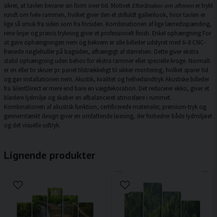
sikrer, at tavlen bevarer sin form over tid. Motivet
Efterårsskov om aftenen
er trykt
rundt om hele rammen, hvilket giver den et stilfuldt gallerilook, hvor tavlen er
lige så smuk fra siden som fra forsiden. Kombinationen af lige lærredsspænding,
rene linjer og præcis trykning giver et professionelt finish. Enkel ophængning For
at gøre ophængningen nem og bekvem er alle billeder udstyret med 6–8 CNC-
fræsede nøglehuller på bagsiden, afhængigt af størrelsen. Dette giver ekstra
stabil ophængning uden behov for ekstra rammer eller specielle kroge. Normalt
er en eller to skruer pr. panel tilstrækkeligt til sikker montering, hvilket sparer tid
og gør installationen nem. Akustik, kvalitet og helhedsindtryk Akustiske billeder
fra SilentDirect er mere end bare en vægdekoration. Det reducerer ekko, giver et
blødere lydmiljø og skaber en afbalanceret atmosfære i rummet.
Kombinationen af akustisk funktion, certificerede materialer, premium-tryk og
gennemtænkt design giver en omfattende løsning, der forbedrer både lydmiljøet
og det visuelle udtryk.
Lignende produkter