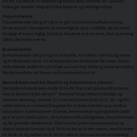
300 DPI. Farverne er UV-resistente og bevarer deres intensitet selv i lyse rum,
hvilket gør lærredet velegnet til både hjemmet og offentlige miljøer.
Polyesterlærred
Polyesterlærredet (260 g/m²) giver en glat og moderne overflade med høj
farvepræcision, fremragende UV-bestandighed og en overflade, der kan tørres
forsigtigt af med en fugtig, blød klud. Resultatet er et moderne, klart og farverigt
udtryk, der holder over tid.
Bomuldslærred
Bomuldslærredet (260 g/m²) giver en klassisk, mat tekstur med naturlig varme
og et håndmalet udtryk. For at bevare den fine struktur bør det renses. Uanset
stofmaterialet smelter HP Latex-blæk sammen med stoffet og skaber en holdbar,
fleksibel overflade, der bevarer sin farveintensitet over tid.
Akustisk kerne med høj densitet og dokumenteret ydeevne
Den lydabsorberende kerne består af mindst 50 procent genanvendt polyester
med en densitet på 450–600 g/m². Materialet fanger effektivt lydbølger og
reducerer efterklang i rummet. En 4 mm beskyttende plade af CE-, M1- og PEFC-
certificeret træ er monteret på bagsiden for at skabe stabilitet og en holdbar
konstruktion. Kombinationen af lærred, kernemateriale og beskyttende plade
giver en jævn lydabsorption, der forbedrer taleforståeligheden, koncentrationen
og det generelle velbefindende. Stabil ramme, præcis lærredsspænding og
elegant kanttryk Formater op til 70×50 cm har en 15 mm ramme, mens formater
fra 90×60 cm og opefter har en 20 mm ramme. Den præcise lærredsspænding