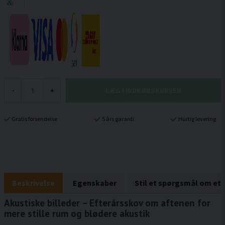
LÆG I INDKØBSKURVEN
-
+
Gratis forsendelse
5 års garanti
Hurtig levering
Beskrivelse
Egenskaber
Stil et spørgsmål om et
Akustiske billeder – Efterårsskov om aftenen for
mere stille rum og blødere akustik