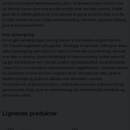
ramme. Den præcise lærredsspænding sikrer, at lærredet bevarer sin form over
tid. Motivet
Voksen hjort med storslået
er trykt rundt om hele rammen, hvilket
giver det et stilfuldt gallerilook, hvor lærredet er lige så smukt fra siden som fra
forsiden. Kombinationen af lige lærredsspænding, rene linjer og præcis trykning
giver et professionelt finish.
Nem ophængning
For at gøre ophængningen nem og bekvem er alle billeder udstyret med 6–8
CNC-fræsede nøglehuller på bagsiden, afhængigt af størrelsen. Dette giver ekstra
stabil ophængning uden behov for ekstra rammer eller specielle kroge. Normalt
er en eller to skruer pr. plade tilstrækkeligt til sikker montering, hvilket sparer tid
og gør installationen nem. Akustik, kvalitet og helhedsindtryk Akustiske billeder
Voksen hjort med storslået
er mere end bare en vægdekoration. Akustiske billeder
fra SilentDirect er mere end bare vægdekoration. Det reducerer ekko, giver et
blødere lydmiljø og skaber en afbalanceret atmosfære i rummet.
Kombinationen af akustisk funktion, certificerede materialer, premium-tryk og
gennemtænkt design giver en samlet løsning, der forbedrer både lydmiljøet og
det visuelle udtryk.
Lignende produkter