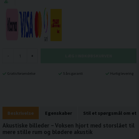
LÆG I INDKØBSKURVEN
-
+
Gratis forsendelse
5 års garanti
Hurtig levering
Beskrivelse
Egenskaber
Stil et spørgsmål om et
Akustiske billeder – Voksen hjort med storslået til
mere stille rum og blødere akustik