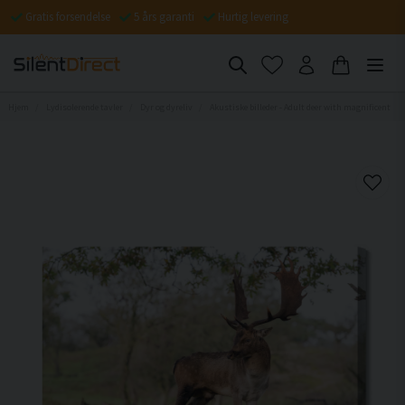
Gratis forsendelse
5 års garanti
Hurtig levering
Hjem
Lydisolerende tavler
Dyr og dyreliv
Akustiske billeder - Adult deer with magnificent