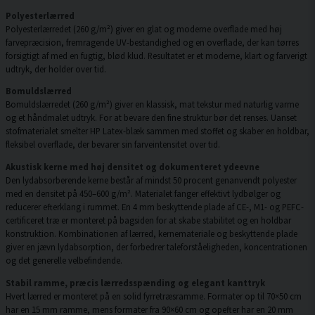
Polyesterlærred
Polyesterlærredet (260 g/m²) giver en glat og moderne overflade med høj
farvepræcision, fremragende UV-bestandighed og en overflade, der kan tørres
forsigtigt af med en fugtig, blød klud. Resultatet er et moderne, klart og farverigt
udtryk, der holder over tid.
Bomuldslærred
Bomuldslærredet (260 g/m²) giver en klassisk, mat tekstur med naturlig varme
og et håndmalet udtryk. For at bevare den fine struktur bør det renses. Uanset
stofmaterialet smelter HP Latex-blæk sammen med stoffet og skaber en holdbar,
fleksibel overflade, der bevarer sin farveintensitet over tid.
Akustisk kerne med høj densitet og dokumenteret ydeevne
Den lydabsorberende kerne består af mindst 50 procent genanvendt polyester
med en densitet på 450–600 g/m². Materialet fanger effektivt lydbølger og
reducerer efterklang i rummet. En 4 mm beskyttende plade af CE-, M1- og PEFC-
certificeret træ er monteret på bagsiden for at skabe stabilitet og en holdbar
konstruktion. Kombinationen af lærred, kernemateriale og beskyttende plade
giver en jævn lydabsorption, der forbedrer taleforståeligheden, koncentrationen
og det generelle velbefindende.
Stabil ramme, præcis lærredsspænding og elegant kanttryk
Hvert lærred er monteret på en solid fyrretræsramme. Formater op til 70×50 cm
har en 15 mm ramme, mens formater fra 90×60 cm og opefter har en 20 mm