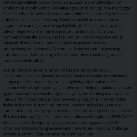
Med akustiske billeder
Voksen hjort med storslået
fra SilentDirect får du en
kombination af sofistikeret billedkvalitet og akustisk løsning. Panelet er bygget
på en lærredsplade med en fyrretræramme, fyldt med en kerne af genanvendt
polyester, der reducerer efterklang. Panelet er med til at skabe et blødere
baggrundsniveau og et mere behageligt lydmiljø. Placer panelet, hvor du
oplever meget ekko eller høje støjniveauer, for eksempel i åbne rum,
hjemmekontorer eller sociale områder. Motiver i denne kategori er særligt
velegnede til rum, hvor du ønsker at skabe en gennemtænkt og
sammenhængende stemning. Dyremotiver skaber en varm og personlig
atmosfære, hvor kontraster og detaljer giver motivet karakter og fordyber
rummets samlede udtryk.
Design, der forbedrer rummet – både visuelt og akustisk
Ved at kombinere absorberende materialer med et omhyggeligt strakt lærred
bidrager panelet til en mere kontrolleret og behagelig rumakustik. Den
afbalancerede absorption gør lyden blødere og forbedrer rumakustikken i stuer
og kontorer samt soveværelser og offentlige miljøer. Samtidig fremhæver den
høje kvalitet i trykteknologien lyset, farverne og detaljerne i motivet, hvilket
skaber en harmonisk stemning i rummet. Premium-tryk på polyester eller
bomuldslærred Motivet gengives med høj farvepræcision og detaljer takket være
HP Latex-teknologi. Trykket udføres med vandbaserede, lugtfri og GREENGUARD
Gold-certificerede blækpatroner, der giver en opløsning på op til 300 DPI.
Farverne er UV-resistente og bevarer deres intensitet selv i lyse rum, hvilket gør
lærredet velegnet til både hjemmet og offentlige miljøer.