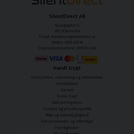
SilentDirect AB
Nyängsgatan 6
295 39 Bromölla
E-mail: kundservice@silentdirect.se
Telefon: 0456-100 00
Organisationsnummer: 559330-3166
Handl trygt
Fortrydelse, returnering og reklamation
Anmeldelser
Garanti
Gratis fragt
Købsbetingelser
Cookies og privatlivspolitik
Miljø og bæredygtighed
Erhvervskunder og offentlige
myndigheder
Bliv forhandler