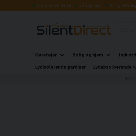
Gratis forsendelse
5 års garanti
Hurtig leverin
Køretøjer
Bolig og hjem
Industr
Lydisolerende gardiner
Lydabsorberende r
Hjem