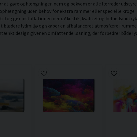
For at gøre ophængningen nem og bekvem er alle lærreder udstyr
 ophængning uden behov for ekstra rammer eller specielle kroge. N
 tid og gør installationen nem. Akustik, kvalitet og helhedsindtryk
 et blødere lydmiljø og skaber en afbalanceret atmosfære i rumme
ænkt design giver en omfattende løsning, der forbedrer både lydm