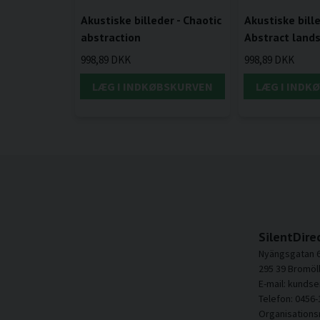
Akustiske billeder - Chaotic
Akustiske bille
abstraction
Abstract land
998,89 DKK
998,89 DKK
LÆG I INDKØBSKURVEN
LÆG I INDK
SilentDire
Nyängsgatan 
295 39 Bromöl
E-mail: kundse
Telefon: 0456-
Organisation