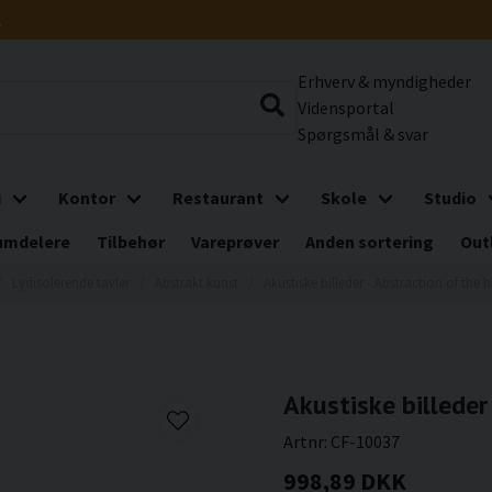
g
Erhverv & myndigheder
Vidensportal
Spørgsmål & svar
i
Kontor
Restaurant
Skole
Studio
umdelere
Tilbehør
Vareprøver
Anden sortering
Out
Lydisolerende tavler
Abstrakt kunst
Akustiske billeder - Abstraction of the
Akustiske billeder
Artnr:
CF-10037
998,89 DKK