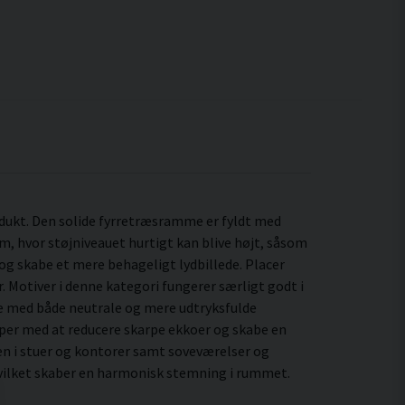
dukt. Den solide fyrretræsramme er fyldt med
, hvor støjniveauet hurtigt kan blive højt, såsom
og skabe et mere behageligt lydbillede. Placer
. Motiver i denne kategori fungerer særligt godt i
 med både neutrale og mere udtryksfulde
lper med at reducere skarpe ekkoer og skabe en
n i stuer og kontorer samt soveværelser og
 hvilket skaber en harmonisk stemning i rummet.