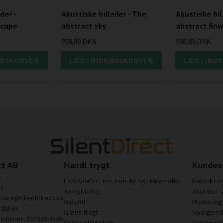
der -
Akustiske billeder - The
Akustiske bil
scape
abstract sky
abstract flo
998,89 DKK
998,89 DKK
ØBSKURVEN
LÆG I INDKØBSKURVEN
LÆG I IN
ct AB
Handl trygt
Kundes
6
Fortrydelse, returnering og reklamation
Kontakt o
la
Anmeldelser
Akustisk r
rvice@silentdirect.se
Garanti
Montering 
100 00
Gratis fragt
Spørgsmål
snummer: 559330-3166
Købsbetingelser
Videnport