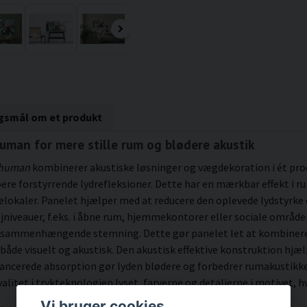
rgsmål om et produkt
human for mere stille rum og blødere akustik
e human
kombinerer akustiske løsninger og vægdekoration i ét pro
e forstyrrende lydrefleksioner. Dette har en mærkbar effekt i rum
lokaler. Panelet hjælper med at reducere den oplevede lydstyrke 
jniveauer, f.eks. i åbne rum, hjemmekontorer eller sociale områder
 sammenhængende stemning. Dette gør panelet let at kombinere
både visuelt og akustisk. Den akustisk effektive konstruktion hjæ
ncerede absorption gør lyden blødere og forbedrer rumakustikke
alitet i trykteknologien lyset, farverne og detaljerne i motivet,
Vi bruger cookies