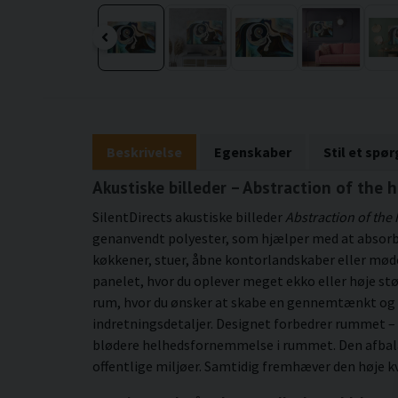
Beskrivelse
Egenskaber
Stil et spø
Akustiske billeder – Abstraction of the 
SilentDirects akustiske billeder
Abstraction of th
genanvendt polyester, som hjælper med at absorber
køkkener, stuer, åbne kontorlandskaber eller møde
panelet, hvor du oplever meget ekko eller høje stø
rum, hvor du ønsker at skabe en gennemtænkt og
indretningsdetaljer. Designet forbedrer rummet – 
blødere helhedsfornemmelse i rummet. Den afbala
offentlige miljøer. Samtidig fremhæver den høje kv