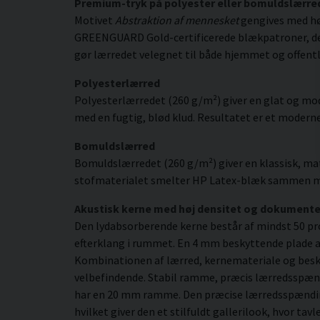
Premium-tryk på polyester eller bomuldslærre
Motivet
Abstraktion af mennesket
gengives med høj
GREENGUARD Gold-certificerede blækpatroner, der gi
gør lærredet velegnet til både hjemmet og offentl
Polyesterlærred
Polyesterlærredet (260 g/m²) giver en glat og mod
med en fugtig, blød klud. Resultatet er et moderne,
Bomuldslærred
Bomuldslærredet (260 g/m²) giver en klassisk, mat
stofmaterialet smelter HP Latex-blæk sammen med s
Akustisk kerne med høj densitet og dokument
Den lydabsorberende kerne består af mindst 50 pr
efterklang i rummet. En 4 mm beskyttende plade af
Kombinationen af lærred, kernemateriale og besky
velbefindende. Stabil ramme, præcis lærredsspæn
har en 20 mm ramme. Den præcise lærredsspænding 
hvilket giver den et stilfuldt gallerilook, hvor ta