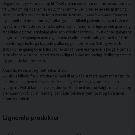
elegant kanttryk Formater op til 70×50 cm har en 15 mm ramme, mens formater
fra 90×60 cm og opefter har en 20 mm ramme. Den præcise lærredsspænding
sikrer, at tavlen bevarer sin form over tid. Motivet
Et vandfald blandt frodige
er
trykt rundt om hele rammen, hvilket giver et stilfuldt gallerilook, hvor tavlen er
lige så smuk fra siden som fra forsiden. Kombinationen af lige lærredsspænding,
rene linjer og præcis trykning giver et professionelt finish. Enkel ophængning For
at gøre ophængningen nem og bekvem er alle lærreder udstyret med 6–8 CNC-
fræsede nøglehuller på bagsiden, afhængigt af størrelsen. Dette giver ekstra
stabil ophængning uden behov for ekstra rammer eller specielle kroge. Normalt
er en eller to skruer pr. lærred tilstrækkeligt til sikker montering, hvilket sparer tid
og gør installationen nem.
Akustik, kvalitet og helhedsindtryk
Akustiske billeder fra SilentDirect er med til at skabe et mere sammenhængende
akustisk miljø, hvor forstyrrende efterklang reduceres, og samtaler bliver
tydeligere. Ved at kombinere akustisk funktion med nøje udvalgte materialer og
premium-tryk får du en løsning, der både forbedrer lydmiljøet og forstærker
rummets indtryk.
Lignende produkter