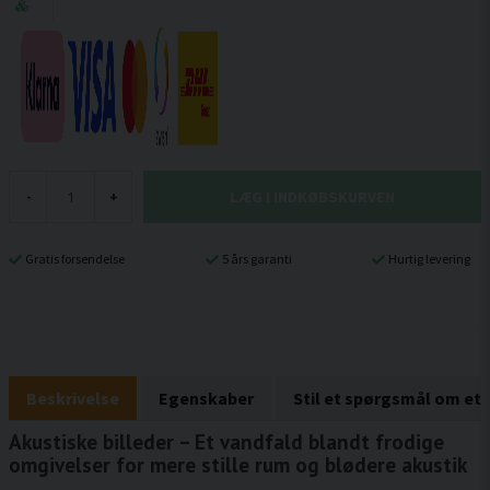
LÆG I INDKØBSKURVEN
-
+
Gratis forsendelse
5 års garanti
Hurtig levering
Beskrivelse
Egenskaber
Stil et spørgsmål om et
Akustiske billeder – Et vandfald blandt frodige
omgivelser for mere stille rum og blødere akustik