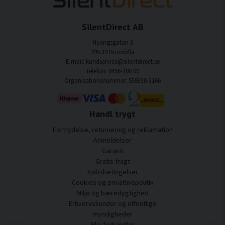
SilentDirect AB
Nyängsgatan 6
295 39 Bromölla
E-mail: kundservice@silentdirect.se
Telefon: 0456-100 00
Organisationsnummer: 559330-3166
Handl trygt
Fortrydelse, returnering og reklamation
Anmeldelser
Garanti
Gratis fragt
Købsbetingelser
Cookies og privatlivspolitik
Miljø og bæredygtighed
Erhvervskunder og offentlige
myndigheder
Bliv forhandler