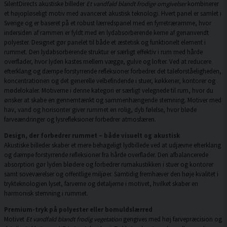
SilentDirects akustiske billeder
Et vandfald blandt frodige omgivelser
kombinerer
et højopløseligt motiv med avanceret akustisk teknologi. Hvert panel er samlet i
Sverige og er baseret på et robust lærredspanel med en fyrretræramme, hvor
indersiden af rammen er fyldt med en lydabsorberende kerne af genanvendt
polyester. Designet gør panelet til både et æstetisk og funktionelt element i
rummet. Den lydabsorberende struktur er særligt effektiv i rum med hårde
overflader, hvor lyden kastes mellem vægge, gulve og lofter. Ved at reducere
efterklang og dæmpe forstyrrende refleksioner forbedrer det taleforståeligheden,
koncentrationen og det generelle velbefindende i stuer, køkkener, kontorer og
mødelokaler. Motiverne i denne kategori er særligt velegnede til rum, hvor du
ønsker at skabe en gennemtænkt og sammenhængende stemning. Motiver med
hav, vand og horisonter giver rummet en rolig, dyb følelse, hvor bløde
farveændringer og lysrefleksioner forbedrer atmosfæren.
Design, der forbedrer rummet – både visuelt og akustisk
Akustiske billeder skaber et mere behageligt lydbillede ved at udjævne efterklang
og dæmpe forstyrrende refleksioner fra hårde overflader. Den afbalancerede
absorption gør lyden blødere og forbedrer rumakustikken i stuer og kontorer
samt soveværelser og offentlige miljøer. Samtidig fremhæver den høje kvalitet i
trykteknologien lyset, farverne og detaljerne i motivet, hvilket skaber en
harmonisk stemning i rummet.
Premium-tryk på polyester eller bomuldslærred
Motivet
Et vandfald blandt frodig vegetation
gengives med høj farvepræcision og