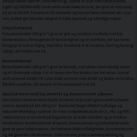
detaljer takket være HP Latex-teknologi. Trykket er lavet med vandbaserede,
lugtfri og GREENGUARD Gold-certificerede blækpatroner, der giver en opløsning
på op til 300 DPI. Farverne er UV-resistente og bevarer deres intensitet selv i lyse
rum, hvilket gør lærredet velegnet til både hjemmet og offentlige miljøer.
Polyesterlærred
Polyesterlærredet (260 g/m²) giver en glat og moderne overflade med høj
farvepræcision, fremragende UV-bestandighed og en overflade, der kan tørres
forsigtigt af med en fugtig, blød klud. Resultatet er et moderne, klart og farverigt
udtryk, der holder over tid.
Bomuldslærred
Bomuldslærredet (260 g/m²) giver en klassisk, mat tekstur med naturlig varme
og et håndmalet udtryk. For at bevare den fine struktur bør det renses. Uanset
stofmaterialet smelter HP Latex-blæk sammen med stoffet og skaber en holdbar,
fleksibel overflade, der bevarer sin farveintensitet over tid.
Akustisk kerne med høj densitet og dokumenteret ydeevne
Den lydabsorberende kerne består af mindst 50 procent genanvendt polyester
med en densitet på 450–600 g/m². Materialet fanger effektivt lydbølger og
reducerer efterklang i rummet. En 4 mm beskyttende plade af CE-, M1- og PEFC-
certificeret træ er monteret på bagsiden for at skabe stabilitet og en holdbar
konstruktion. Kombinationen af lærred, kernemateriale og beskyttende plade
giver en jævn lydabsorption, der forbedrer taleforståeligheden, koncentrationen
og det generelle velbefindende. Stabil ramme, præcis lærredsspænding og