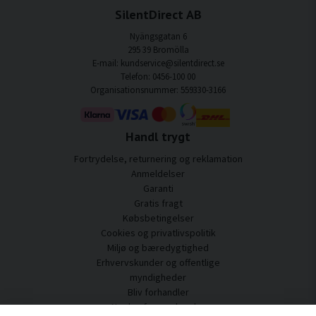
SilentDirect AB
Nyängsgatan 6
295 39 Bromölla
E-mail: kundservice@silentdirect.se
Telefon: 0456-100 00
Organisationsnummer: 559330-3166
Handl trygt
Fortrydelse, returnering og reklamation
Anmeldelser
Garanti
Gratis fragt
Købsbetingelser
Cookies og privatlivspolitik
Miljø og bæredygtighed
Erhvervskunder og offentlige
myndigheder
Bliv forhandler
Nogle af vores kunder