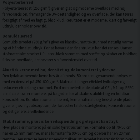
Polyesterlærred
Polyesterlærredet (260 g/m²) giver en glat og moderne overflade med høj
farvepræcision, fremragende UV-bestandighed og en overflade, der kan tørres
forsigtigt af med en fugtig, blød klud. Resultatet er et moderne, klart og farverigt
udtryk, der holder over tid.
Bomuldslærred
Bomuldslærredet (260 g/m²) giver en klassisk, mat tekstur med naturlig varme
og et håndmalet udtryk. For at bevare den fine struktur bør det renses. Uanset
stofmaterialet smelter HP Latex-blæk sammen med stoffet og skaber en holdbar,
fleksibel overflade, der bevarer sin farveintensitet over tid.
Akustisk kerne med høj densitet og dokumenteret ydeevne
Den lydabsorberende kerne består af mindst 50 procent genanvendt polyester
med en densitet på 450–600 g/m². Materialet fanger effektivt lydbølger og
reducerer efterklang i rummet. En 4 mm beskyttende plade af CE-, M1- og PEFC-
certificeret træ er monteret på bagsiden for at skabe stabilitet og en holdbar
konstruktion. Kombinationen af lærred, kernemateriale og beskyttende plade
giver en jævn lydabsorption, der forbedrer taleforståeligheden, koncentrationen
og det generelle velbefindende.
Stabil ramme, præcis lærredsspænding og elegant kanttryk
Hver plade er monteret på en solid fyrretræsramme. Formater op til 70×50 cm
har en 15 mm ramme, mens formater fra 90×60 cm og opefter har en 20 mm
ramme. Den præcise lærredsspænding sikrer, at lærredet bevarer sin form over