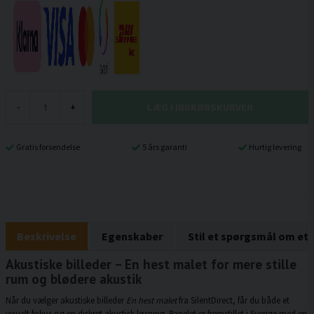
LÆG I INDKØBSKURVEN
-
+
Gratis forsendelse
5 års garanti
Hurtig levering
Beskrivelse
Egenskaber
Stil et spørgsmål om et
Akustiske billeder – En hest malet for mere stille
rum og blødere akustik
Når du vælger akustiske billeder
En hest malet
fra SilentDirect, får du både et
visuelt fokus og en diskret akustisk løsning. Panelet er fremstillet i Sverige med en