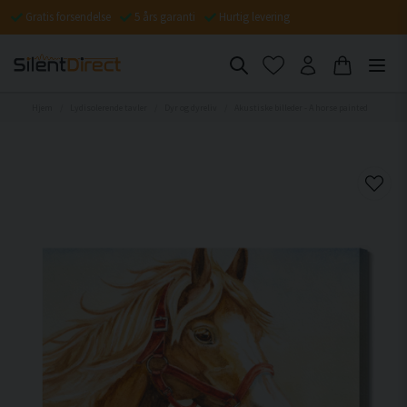
Gratis forsendelse
5 års garanti
Hurtig levering
Hjem
Lydisolerende tavler
Dyr og dyreliv
Akustiske billeder - A horse painted