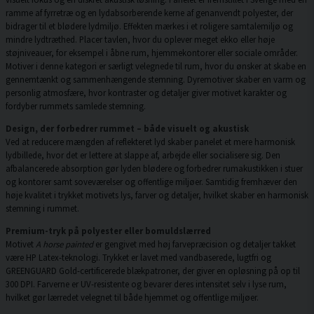
ramme af fyrretræ og en lydabsorberende kerne af genanvendt polyester, der
bidrager til et blødere lydmiljø. Effekten mærkes i et roligere samtalemiljø og
mindre lydtræthed. Placer tavlen, hvor du oplever meget ekko eller høje
støjniveauer, for eksempel i åbne rum, hjemmekontorer eller sociale områder.
Motiver i denne kategori er særligt velegnede til rum, hvor du ønsker at skabe en
gennemtænkt og sammenhængende stemning. Dyremotiver skaber en varm og
personlig atmosfære, hvor kontraster og detaljer giver motivet karakter og
fordyber rummets samlede stemning.
Design, der forbedrer rummet – både visuelt og akustisk
Ved at reducere mængden af reflekteret lyd skaber panelet et mere harmonisk
lydbillede, hvor det er lettere at slappe af, arbejde eller socialisere sig. Den
afbalancerede absorption gør lyden blødere og forbedrer rumakustikken i stuer
og kontorer samt soveværelser og offentlige miljøer. Samtidig fremhæver den
høje kvalitet i trykket motivets lys, farver og detaljer, hvilket skaber en harmonisk
stemning i rummet.
Premium-tryk på polyester eller bomuldslærred
Motivet
A horse painted
er gengivet med høj farvepræcision og detaljer takket
være HP Latex-teknologi. Trykket er lavet med vandbaserede, lugtfri og
GREENGUARD Gold-certificerede blækpatroner, der giver en opløsning på op til
300 DPI. Farverne er UV-resistente og bevarer deres intensitet selv i lyse rum,
hvilket gør lærredet velegnet til både hjemmet og offentlige miljøer.