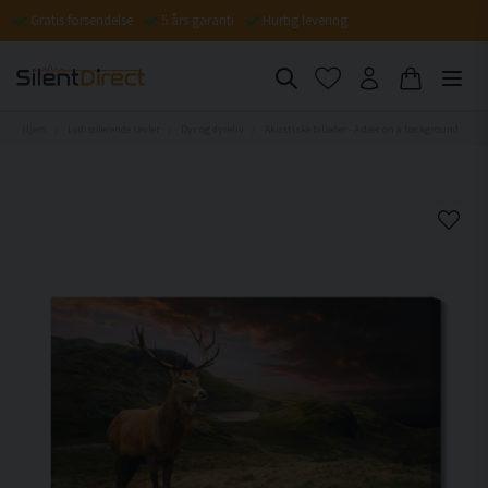
Gratis forsendelse
5 års garanti
Hurtig levering
Hjem
Lydisolerende tavler
Dyr og dyreliv
Akustiske billeder - A deer on a background