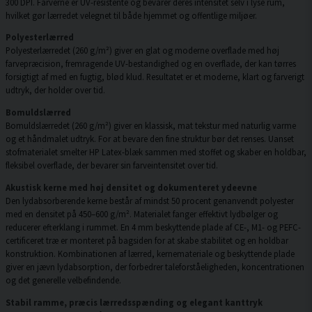
300 DPI. Farverne er UV-resistente og bevarer deres intensitet selv i lyse rum,
hvilket gør lærredet velegnet til både hjemmet og offentlige miljøer.
Polyesterlærred
Polyesterlærredet (260 g/m²) giver en glat og moderne overflade med høj
farvepræcision, fremragende UV-bestandighed og en overflade, der kan tørres
forsigtigt af med en fugtig, blød klud. Resultatet er et moderne, klart og farverigt
udtryk, der holder over tid.
Bomuldslærred
Bomuldslærredet (260 g/m²) giver en klassisk, mat tekstur med naturlig varme
og et håndmalet udtryk. For at bevare den fine struktur bør det renses. Uanset
stofmaterialet smelter HP Latex-blæk sammen med stoffet og skaber en holdbar,
fleksibel overflade, der bevarer sin farveintensitet over tid.
Akustisk kerne med høj densitet og dokumenteret ydeevne
Den lydabsorberende kerne består af mindst 50 procent genanvendt polyester
med en densitet på 450–600 g/m². Materialet fanger effektivt lydbølger og
reducerer efterklang i rummet. En 4 mm beskyttende plade af CE-, M1- og PEFC-
certificeret træ er monteret på bagsiden for at skabe stabilitet og en holdbar
konstruktion. Kombinationen af lærred, kernemateriale og beskyttende plade
giver en jævn lydabsorption, der forbedrer taleforståeligheden, koncentrationen
og det generelle velbefindende.
Stabil ramme, præcis lærredsspænding og elegant kanttryk