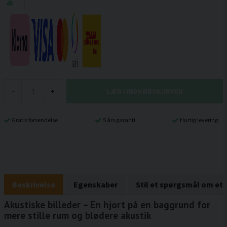
LÆG I INDKØBSKURVEN
-
+
Gratis forsendelse
5 års garanti
Hurtig levering
Beskrivelse
Egenskaber
Stil et spørgsmål om et
Akustiske billeder – En hjort på en baggrund for
mere stille rum og blødere akustik