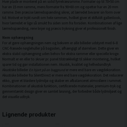
Hver plade er monteret på en solid fyrretræsramme. Formater op til 70×50 cm
har en 15 mm ramme, mens formater fra 90×60 cm og opefter har en 20 mm
ramme. Den præcise lærredsspænding sikrer, at lærredet bevarer sin form over
tid. Motivet er trykt rundt om hele rammen, hvilket giver et stilfuldt gallerilook,
hvor lærredet er lige så smukt fra siden som fra forsiden. Kombinationen af lige
lærredsspænding, rene linjer og præcis trykning giver et professionelt finish.
Nem ophængning
For at gøre ophængningen nem og bekvem er alle billeder udstyret med 6–8
CNC-fræsede nøglehuller på bagsiden, afhængigt af størrelsen. Dette giver en
ekstra stabil ophængning uden behov for ekstra rammer eller specielle kroge.
Normalt er en eller to skruer pr. panel tilstrækkeligt til sikker montering, hvilket
sparer tid og gør installationen nem. Akustik, kvalitet og helhedsindtryk
Akustiske billeder
En hjort på en baggrund
er mere end bare en vægdekoration.
Akustiske billeder fra SilentDirect er mere end bare vægdekoration. Det reducerer
ekko, giver et blødere lydmiljø og skaber en afbalanceret atmosfære i rummet.
Kombinationen af akustisk funktion, certificerede materialer, premium-tryk og
gennemtænkt design giver en samlet løsning, der forbedrer både lydmiljøet og
det visuelle udtryk.
Lignende produkter