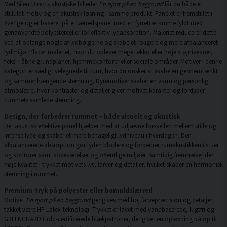
Med SilentDirects akustiske billeder
En hjort på en baggrund
får du både et
stilfuldt motiv og en akustisk løsning i samme produkt. Panelet er fremstillet i
Sverige og er baseret på et lærredspanel med en fyrretræramme fyldt med
genanvendte polyesterceller for effektiv lydabsorption. Maleriet reducerer dette
ved at opfange nogle af lydbølgerne og skabe et roligere og mere afbalanceret
lydmiljø. Placer maleriet, hvor du oplever meget ekko eller høje støjniveauer,
f.eks. i åbne grundplaner, hjemmekontorer eller sociale områder. Motiver i denne
kategori er særligt velegnede til rum, hvor du ønsker at skabe en gennemtænkt
og sammenhængende stemning. Dyremotiver skaber en varm og personlig
atmosfære, hvor kontraster og detaljer giver motivet karakter og fordyber
rummets samlede stemning.
Design, der forbedrer rummet – både visuelt og akustisk
Det akustisk effektive panel hjælper med at udjævne forskellen mellem stille og
intense lyde og skaber et mere behageligt lydniveau i hverdagen. Den
afbalancerede absorption gør lyden blødere og forbedrer rumakustikken i stuer
og kontorer samt soveværelser og offentlige miljøer. Samtidig fremhæver den
høje kvalitet i trykket motivets lys, farver og detaljer, hvilket skaber en harmonisk
stemning i rummet.
Premium-tryk på polyester eller bomuldslærred
Motivet
En hjort på en baggrund
gengives med høj farvepræcision og detaljer
takket være HP Latex-teknologi. Trykket er lavet med vandbaserede, lugtfri og
GREENGUARD Gold-certificerede blækpatroner, der giver en opløsning på op til