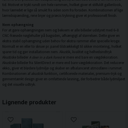
tid. Motivet er trykt rundt om hele rammen, hvilket giver et stilfuldt gallerilook,
hvor lærredet er lige så smukt fra siden som fra forsiden. Kombinationen af lige
lærredsspænding, rene linjer og præcis trykning giver et professionelt finish.
Nem ophængning
For at gøre ophængningen nem og bekvem er alle billeder udstyret med 6–8
CNC-fræsede nøglehuller på bagsiden, afhængigt af størrelsen. Dette giver en
ekstra stabil ophængning uden behov for ekstra rammer eller specielle kroge.
Normalt er en eller to skruer pr. panel tilstrækkeligt til sikker montering, hvilket
sparer tid og gør installationen nem. Akustik, kvalitet og helhedsindtryk
Akustiske billeder
A deer in a dark forest
er mere end bare en vægdekoration.
Akustiske billeder fra SilentDirect er mere end bare vægdekoration. Det reducerer
ekko, giver et blødere lydmiljø og skaber en afbalanceret atmosfære i rummet.
Kombinationen af akustisk funktion, certificerede materialer, premium-tryk og
gennemtænkt design giver en omfattende løsning, der forbedrer både lydmiljøet
og det visuelle udtryk.
Lignende produkter