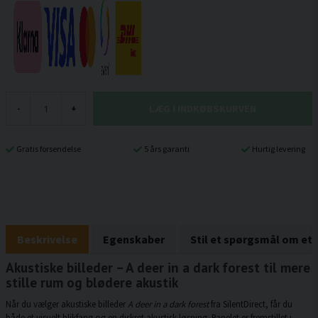
LÆG I INDKØBSKURVEN
-
+
Gratis forsendelse
5 års garanti
Hurtig levering
Beskrivelse
Egenskaber
Stil et spørgsmål om et
Akustiske billeder – A deer in a dark forest til mere
stille rum og blødere akustik
Når du vælger akustiske billeder
A deer in a dark forest
fra SilentDirect, får du
både et visuelt blikfang og en diskret akustisk løsning. Panelet er fremstillet i