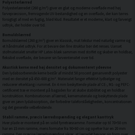
Polyesterlærred
Polyesterlærredet (260 g/m²) giver en glat og moderne overflade med høj
farvepræcision, fremragende UV-bestandighed og en overflade, der kan tørres
forsigtigt af med en fugtig, blød klud. Resultatet er et moderne, klart og farverigt
udtryk, der holder over tid.
Bomuldslærred
Bomuldslærred (260 g/m²) giver en klassisk, mat tekstur med naturlig varme og
et håndmalet udtryk. For at bevare den fine struktur bør det renses. Uanset
stofmaterialet smelter HP Latex-blæk sammen med stoffet og skaber en holdbar,
fleksibel overflade, der bevarer sin farveintensitet over tid.
Akustisk kerne med høj densitet og dokumenteret ydeevne
Den lydabsorberende kerne består af mindst 50 procent genanvendt polyester
med en densitet på 450–600 g/m². Materialet fanger effektivt lydbølger og
reducerer efterklang i rummet. En 4 mm beskyttende plade af CE-, M1- og PEFC-
certificeret træ er monteret på bagsiden for at skabe stabilitet og en holdbar
konstruktion. Kombinationen af lærred, kernemateriale og beskyttende plade
giver en jævn lydabsorption, der forbedrer taleforståeligheden, koncentrationen
og det generelle velbefindende.
Stabil ramme, præcis lærredsspænding og elegant kanttryk
Hver plade er monteret på en solid fyrretræsramme. Formater op til 70×50 cm
har en 15 mm ramme, mens formater fra 90×60 cm og opefter har en 20 mm
ramme. Den præcise lærredsspænding sikrer, at lærredet bevarer sin form over