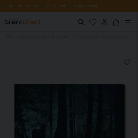
Gratis forsendelse
5 års garanti
Hurtig levering
Hjem
Lydisolerende tavler
Dyr og dyreliv
Akustiske billeder - A deer in a dark forest