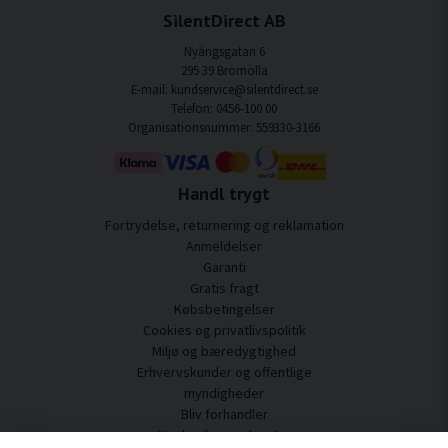
SilentDirect AB
Nyängsgatan 6
295 39 Bromölla
E-mail: kundservice@silentdirect.se
Telefon: 0456-100 00
Organisationsnummer: 559330-3166
Handl trygt
Fortrydelse, returnering og reklamation
Anmeldelser
Garanti
Gratis fragt
Købsbetingelser
Cookies og privatlivspolitik
Miljø og bæredygtighed
Erhvervskunder og offentlige
myndigheder
Bliv forhandler
Nogle af vores kunder