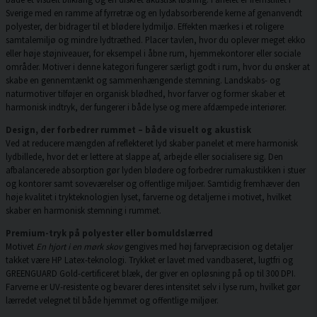
Sverige med en ramme af fyrretræ og en lydabsorberende kerne af genanvendt
polyester, der bidrager til et blødere lydmiljø. Effekten mærkes i et roligere
samtalemiljø og mindre lydtræthed. Placer tavlen, hvor du oplever meget ekko
eller høje støjniveauer, for eksempel i åbne rum, hjemmekontorer eller sociale
områder. Motiver i denne kategori fungerer særligt godt i rum, hvor du ønsker at
skabe en gennemtænkt og sammenhængende stemning. Landskabs- og
naturmotiver tilføjer en organisk blødhed, hvor farver og former skaber et
harmonisk indtryk, der fungerer i både lyse og mere afdæmpede interiører.
Design, der forbedrer rummet – både visuelt og akustisk
Ved at reducere mængden af reflekteret lyd skaber panelet et mere harmonisk
lydbillede, hvor det er lettere at slappe af, arbejde eller socialisere sig. Den
afbalancerede absorption gør lyden blødere og forbedrer rumakustikken i stuer
og kontorer samt soveværelser og offentlige miljøer. Samtidig fremhæver den
høje kvalitet i trykteknologien lyset, farverne og detaljerne i motivet, hvilket
skaber en harmonisk stemning i rummet.
Premium-tryk på polyester eller bomuldslærred
Motivet
En hjort i en mørk skov
gengives med høj farvepræcision og detaljer
takket være HP Latex-teknologi. Trykket er lavet med vandbaseret, lugtfri og
GREENGUARD Gold-certificeret blæk, der giver en opløsning på op til 300 DPI.
Farverne er UV-resistente og bevarer deres intensitet selv i lyse rum, hvilket gør
lærredet velegnet til både hjemmet og offentlige miljøer.