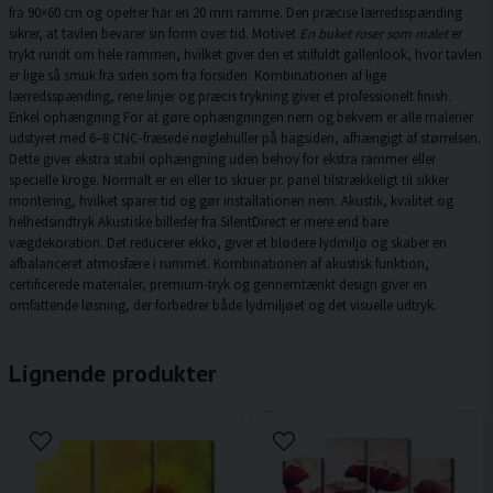
fra 90×60 cm og opefter har en 20 mm ramme. Den præcise lærredsspænding
sikrer, at tavlen bevarer sin form over tid. Motivet
En buket roser som malet
er
trykt rundt om hele rammen, hvilket giver den et stilfuldt gallerilook, hvor tavlen
er lige så smuk fra siden som fra forsiden. Kombinationen af lige
lærredsspænding, rene linjer og præcis trykning giver et professionelt finish.
Enkel ophængning For at gøre ophængningen nem og bekvem er alle malerier
udstyret med 6–8 CNC-fræsede nøglehuller på bagsiden, afhængigt af størrelsen.
Dette giver ekstra stabil ophængning uden behov for ekstra rammer eller
specielle kroge. Normalt er en eller to skruer pr. panel tilstrækkeligt til sikker
montering, hvilket sparer tid og gør installationen nem. Akustik, kvalitet og
helhedsindtryk Akustiske billeder fra SilentDirect er mere end bare
vægdekoration. Det reducerer ekko, giver et blødere lydmiljø og skaber en
afbalanceret atmosfære i rummet. Kombinationen af akustisk funktion,
certificerede materialer, premium-tryk og gennemtænkt design giver en
omfattende løsning, der forbedrer både lydmiljøet og det visuelle udtryk.
Lignende produkter