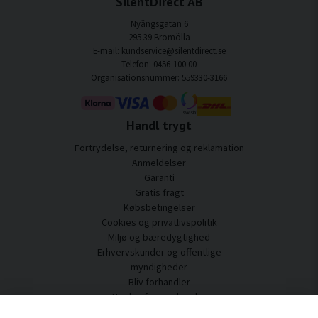
SilentDirect AB
Nyängsgatan 6
295 39 Bromölla
E-mail: kundservice@silentdirect.se
Telefon: 0456-100 00
Organisationsnummer: 559330-3166
Handl trygt
Fortrydelse, returnering og reklamation
Anmeldelser
Garanti
Gratis fragt
Købsbetingelser
Cookies og privatlivspolitik
Miljø og bæredygtighed
Erhvervskunder og offentlige
myndigheder
Bliv forhandler
Nogle af vores kunder
Kundeservice