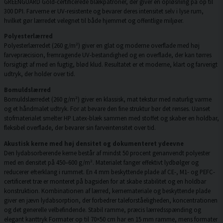
GREENGUARD Gold-certificerede blækpatroner, der giver en opløsning på op til
300 DPI. Farverne er UV-resistente og bevarer deres intensitet selv i lyse rum,
hvilket gør lærredet velegnet til både hjemmet og offentlige miljøer.
Polyesterlærred
Polyesterlærredet (260 g/m²) giver en glat og moderne overflade med høj
farvepræcision, fremragende UV-bestandighed og en overflade, der kan tørres
forsigtigt af med en fugtig, blød klud. Resultatet er et moderne, klart og farverigt
udtryk, der holder over tid.
Bomuldslærred
Bomuldslærredet (260 g/m²) giver en klassisk, mat tekstur med naturlig varme
og et håndmalet udtryk. For at bevare den fine struktur bør det renses. Uanset
stofmaterialet smelter HP Latex-blæk sammen med stoffet og skaber en holdbar,
fleksibel overflade, der bevarer sin farveintensitet over tid.
Akustisk kerne med høj densitet og dokumenteret ydeevne
Den lydabsorberende kerne består af mindst 50 procent genanvendt polyester
med en densitet på 450–600 g/m². Materialet fanger effektivt lydbølger og
reducerer efterklang i rummet. En 4 mm beskyttende plade af CE-, M1- og PEFC-
certificeret træ er monteret på bagsiden for at skabe stabilitet og en holdbar
konstruktion. Kombinationen af lærred, kernemateriale og beskyttende plade
giver en jævn lydabsorption, der forbedrer taleforståeligheden, koncentrationen
og det generelle velbefindende. Stabil ramme, præcis lærredsspænding og
elegant kanttryk Formater op til 70×50 cm har en 15 mm ramme, mens formater