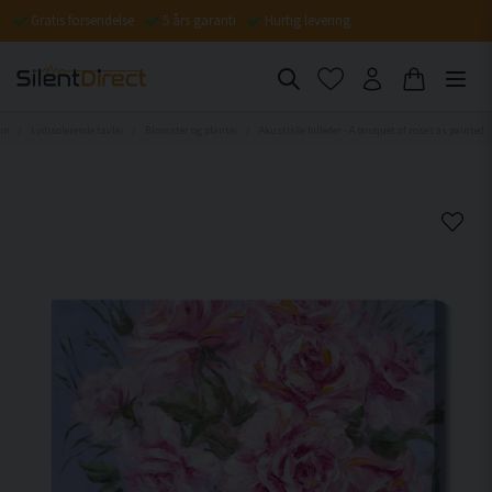
Gratis forsendelse
5 års garanti
Hurtig levering
em
Lydisolerende tavler
Blomster og planter
Akustiske billeder - A bouquet of roses as painted