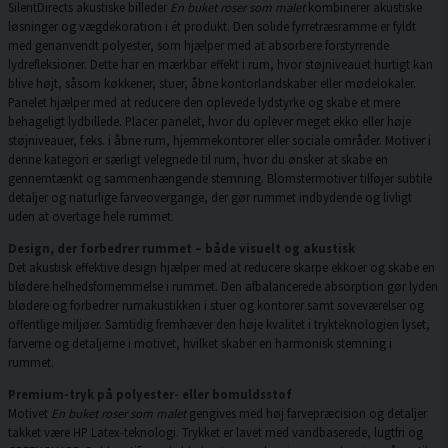
SilentDirects akustiske billeder
En buket roser som malet
kombinerer akustiske
løsninger og vægdekoration i ét produkt. Den solide fyrretræsramme er fyldt
med genanvendt polyester, som hjælper med at absorbere forstyrrende
lydrefleksioner. Dette har en mærkbar effekt i rum, hvor støjniveauet hurtigt kan
blive højt, såsom køkkener, stuer, åbne kontorlandskaber eller mødelokaler.
Panelet hjælper med at reducere den oplevede lydstyrke og skabe et mere
behageligt lydbillede. Placer panelet, hvor du oplever meget ekko eller høje
støjniveauer, f.eks. i åbne rum, hjemmekontorer eller sociale områder. Motiver i
denne kategori er særligt velegnede til rum, hvor du ønsker at skabe en
gennemtænkt og sammenhængende stemning. Blomstermotiver tilføjer subtile
detaljer og naturlige farveovergange, der gør rummet indbydende og livligt
uden at overtage hele rummet.
Design, der forbedrer rummet – både visuelt og akustisk
Det akustisk effektive design hjælper med at reducere skarpe ekkoer og skabe en
blødere helhedsfornemmelse i rummet. Den afbalancerede absorption gør lyden
blødere og forbedrer rumakustikken i stuer og kontorer samt soveværelser og
offentlige miljøer. Samtidig fremhæver den høje kvalitet i trykteknologien lyset,
farverne og detaljerne i motivet, hvilket skaber en harmonisk stemning i
rummet.
Premium-tryk på polyester- eller bomuldsstof
Motivet
En buket roser som malet
gengives med høj farvepræcision og detaljer
takket være HP Latex-teknologi. Trykket er lavet med vandbaserede, lugtfri og