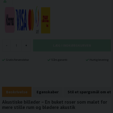
LÆG I INDKØBSKURVEN
-
+
Gratis forsendelse
5 års garanti
Hurtig levering
Beskrivelse
Egenskaber
Stil et spørgsmål om et
Akustiske billeder – En buket roser som malet for
mere stille rum og blødere akustik